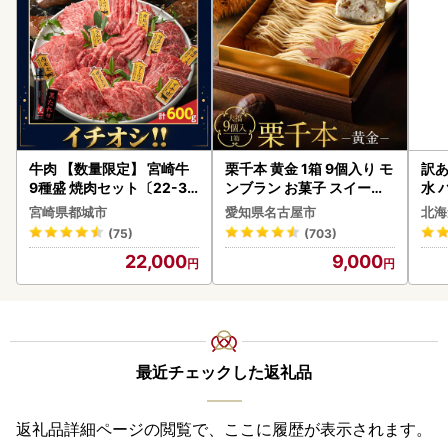
牛肉 【数量限定】 宮崎牛
栗千本 黄金 1箱 9個入り モ
訳あ
9種盛 焼肉セット〔22-31
ンブラン お菓子 スイーツ
水 
-006-600g〕都城 イチオ
デザート モンブラン 人気
ク 
宮崎県都城市
愛知県名古屋市
北海
シ!! 牛肉
付き
(75)
(703)
海の
22,000
9,000
司 
取り
料
最近チェックした返礼品
返礼品詳細ページの閲覧で、ここに履歴が表示されます。