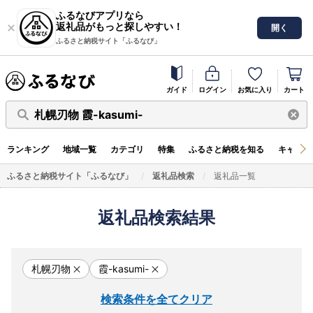
ふるなびアプリなら
返礼品がもっと探しやすい！
開く
ふるさと納税サイト「ふるなび」
ガイド
ログイン
お気に入り
カート
札幌刃物 霞-kasumi-
ランキング
地域一覧
カテゴリ
特集
ふるさと納税を知る
キャンペ
ふるさと納税サイト「ふるなび」
返礼品検索
返礼品一覧
返礼品検索結果
札幌刃物
霞-kasumi-
検索条件を全てクリア