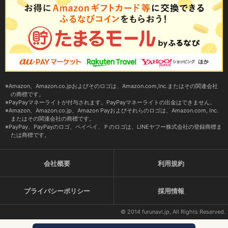
Amazon、Amazon.co.jpおよびそのロゴは、Amazon.com,Inc.またはその関連会社
の商標です。
PayPayマネーライトが付与されます。PayPayマネーライトの出金はできません。
Amazon、Amazon.co.jp、Amazon Payおよびそれらのロゴは、Amazon.com, Inc.
またはその関連会社の商標です。
PayPay、PayPayのロゴ、ペイペイ、Ｐのロゴは、LINEヤフー株式会社の登録商標ま
たは商標です。
会社概要
利用規約
プライバシーポリシー
採用情報
© 2014 furunavi.jp, All Rights Reserved.