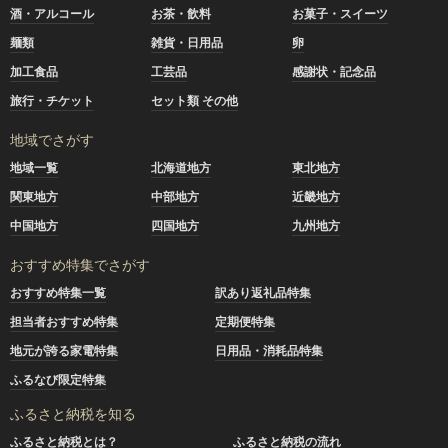
酒・アルコール
お茶・飲料
お菓子・スイーツ
麺類
雑貨・日用品
卵
加工食品
工芸品
感謝状・記念品
旅行・チケット
セット類 その他
地域でさがす
地域一覧
北海道地方
東北地方
関東地方
中部地方
近畿地方
中国地方
四国地方
九州地方
おすすめ特集でさがす
おすすめ特集一覧
訳あり返礼品特集
担当者おすすめ特集
定期便特集
地元が誇る家電特集
日用品・消耗品特集
ふるなび限定特集
ふるさと納税を知る
ふるさと納税とは？
ふるさと納税の流れ