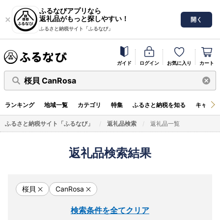
ふるなびアプリなら
返礼品がもっと探しやすい！
開く
ふるさと納税サイト「ふるなび」
ガイド
ログイン
お気に入り
カート
桜貝 CanRosa
ランキング
地域一覧
カテゴリ
特集
ふるさと納税を知る
キャンペ
ふるさと納税サイト「ふるなび」
返礼品検索
返礼品一覧
返礼品検索結果
桜貝
CanRosa
検索条件を全てクリア