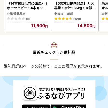
《14営業日以内に発送》オ
【5営業日以内発送】★大
泉州
ホーツクビール4本セット
容量！合計1.65kg！★訳
オル
( 飲料 飲み物 お酒 ビール
あり・牛の里ビーフハンバ
北海道北見市
北海道白老町
大阪
クラフトビール 瓶ビール
ーグ(110ｇ5枚入）×3 AG
(0)
(120)
贈答 ギフト 贈り物 お中元
058
11,500
14,500
御中元 お歳暮 御歳暮 お祝
い プレゼント モルトビー
ル 麦芽100% 熨斗 のし )【
028-0064】
最近チェックした返礼品
返礼品詳細ページの閲覧で、ここに履歴が表示されます。