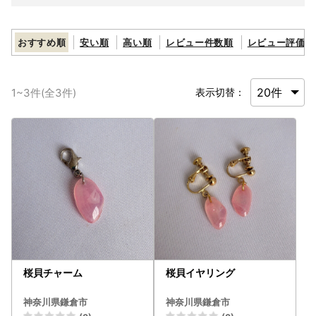
おすすめ順
安い順
高い順
レビュー件数順
レビュー評価順
1
~
3
件(全
3
件)
表示切替：
桜貝チャーム
桜貝イヤリング
神奈川県鎌倉市
神奈川県鎌倉市