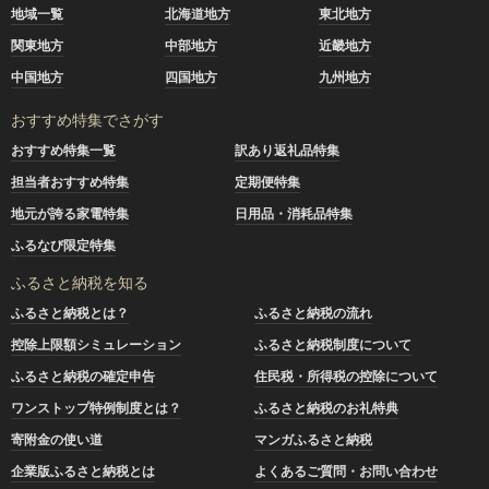
地域一覧
北海道地方
東北地方
関東地方
中部地方
近畿地方
中国地方
四国地方
九州地方
おすすめ特集でさがす
おすすめ特集一覧
訳あり返礼品特集
担当者おすすめ特集
定期便特集
地元が誇る家電特集
日用品・消耗品特集
ふるなび限定特集
ふるさと納税を知る
ふるさと納税とは？
ふるさと納税の流れ
控除上限額シミュレーション
ふるさと納税制度について
ふるさと納税の確定申告
住民税・所得税の控除について
ワンストップ特例制度とは？
ふるさと納税のお礼特典
寄附金の使い道
マンガふるさと納税
企業版ふるさと納税とは
よくあるご質問・お問い合わせ