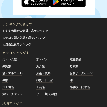
ランキングでさがす
おすすめ総合人気返礼品ランキング
カテゴリ別人気返礼品ランキング
人気自治体ランキング
カテゴリでさがす
肉・ハム類
米・パン
電化製品
果実類
魚介類
野菜類
酒・アルコール
お茶・飲料
お菓子・スイーツ
麺類
雑貨・日用品
卵
加工食品
工芸品
感謝状・記念品
旅行・チケット
セット類 その他
地域でさがす