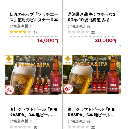
伝説のホップ「ソラチエー
居酒屋さ蔵 牛シマチョウ3
ス」使用のピルスナー６本
00g×10袋 北海道 みそ 味
噌 焼肉 ホルモン 濃厚 BBQ
北海道滝川市
北海道滝川市
セット
(1)
(0)
14,000
30,000
滝川クラフトビール「PIRI
滝川クラフトビール「PIRI
KA&IPA」3本 地ビール 生
KA&IPA」6本 地ビール 生
ビール 非熱処理 ご当地 ゆ
ビール 非熱処理 ご当地 ゆ
北海道滝川市
北海道滝川市
めぴりか使用 お酒 酒 瓶 エ
めぴりか使用 お酒 酒 瓶 エ
(0)
(0)