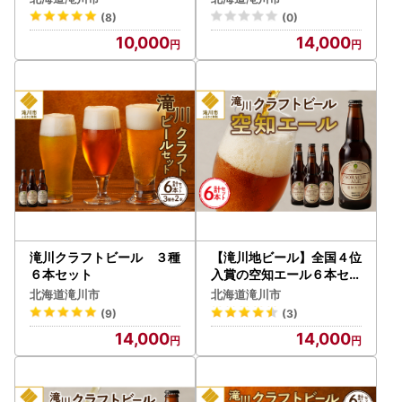
ト
(8)
(0)
10,000
14,000
滝川クラフトビール ３種
【滝川地ビール】全国４位
６本セット
入賞の空知エール６本セッ
ト
北海道滝川市
北海道滝川市
(9)
(3)
14,000
14,000