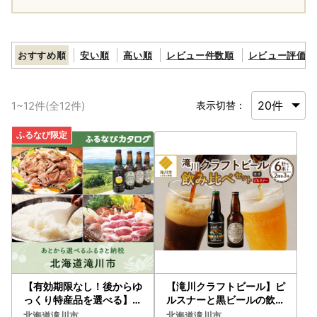
おすすめ順
安い順
高い順
レビュー件数順
レビュー評価順
1
~
12
件(全
12
件)
表示切替：
【有効期限なし！後からゆ
【滝川クラフトビール】ピ
っくり特産品を選べる】北
ルスナーと黒ビールの飲み
海道滝川市カタログポイン
比べセット
北海道滝川市
北海道滝川市