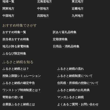
地域一覧
北海道地方
東北地方
関東地方
中部地方
近畿地方
中国地方
四国地方
九州地方
おすすめ特集でさがす
おすすめ特集一覧
訳あり返礼品特集
担当者おすすめ特集
定期便特集
地元が誇る家電特集
日用品・消耗品特集
ふるなび限定特集
ふるさと納税を知る
ふるさと納税とは？
ふるさと納税の流れ
控除上限額シミュレーション
ふるさと納税制度について
ふるさと納税の確定申告
住民税・所得税の控除について
ワンストップ特例制度とは？
ふるさと納税のお礼特典
寄附金の使い道
マンガふるさと納税
企業版ふるさと納税とは
よくあるご質問・お問い合わせ