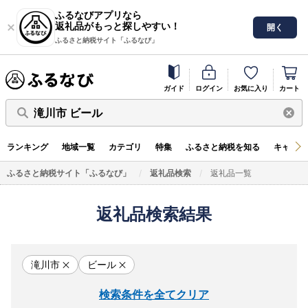
ふるなびアプリなら
返礼品がもっと探しやすい！
開く
ふるさと納税サイト「ふるなび」
ガイド
ログイン
お気に入り
カート
滝川市 ビール
ランキング
地域一覧
カテゴリ
特集
ふるさと納税を知る
キャンペ
ふるさと納税サイト「ふるなび」
返礼品検索
返礼品一覧
返礼品検索結果
滝川市
ビール
検索条件を全てクリア