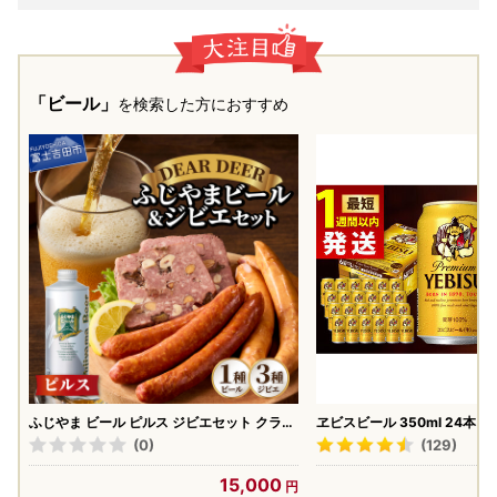
「ビール」
を検索した方におすすめ
ふじやま ビール ピルス ジビエセット クラフ
ヱビスビール 350ml 24本
トビール
日田 缶ビール ARDC005
(0)
(129)
15,000