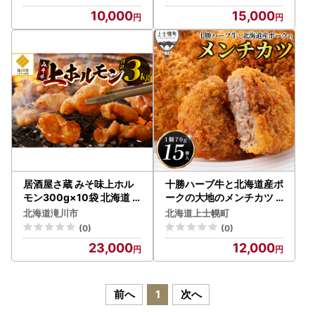
ールビール ピリカ IPA 家
ールビール ピリカ IPA 家
10,000
15,000
飲み 晩酌 バーベキュー プ
飲み 晩酌 バーベキュー プ
レゼント 贈り物 贈答 北海
レゼント 贈り物 贈答 北海
道 滝川市
道 滝川市
居酒屋さ蔵 みそ味上ホル
十勝ハーブ牛と北海道産ポ
モン300g×10袋 北海道
ークの大地のメンチカツ 7
みそ 味噌 焼肉 ホルモン 肉
0g×15個 国産 牛 豚 肉 牛
北海道滝川市
北海道上士幌町
BBQ セット
肉 豚肉 メンチカツ 冷凍
(0)
(0)
23,000
12,000
前へ
1
次へ