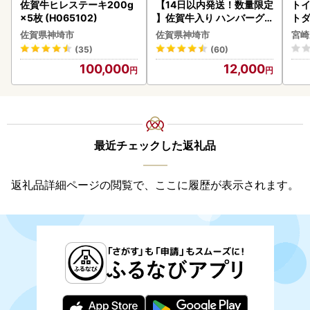
佐賀牛ヒレステーキ200g
【14日以内発送！数量限定
トイ
×5枚 (H065102)
】佐賀牛入り ハンバーグ 2
トダ
2個 2.6kg(120g×22個)(H
速〔
佐賀県神埼市
佐賀県神埼市
宮崎
083106)
(35)
(60)
100,000
12,000
最近チェックした返礼品
返礼品詳細ページの閲覧で、ここに履歴が表示されます。