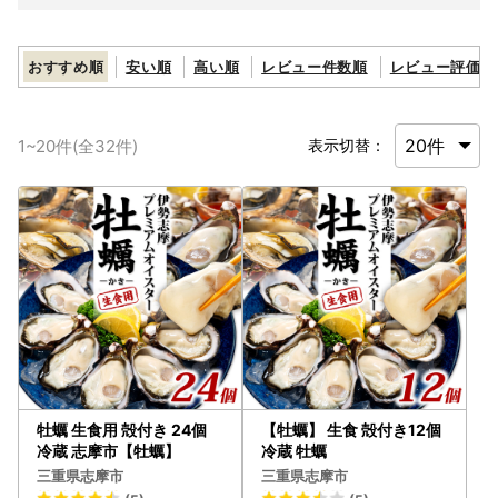
おすすめ順
安い順
高い順
レビュー件数順
レビュー評価順
1
~
20
件(全
32
件)
表示切替：
牡蠣 生食用 殻付き 24個
【牡蠣】 生食 殻付き12個
冷蔵 志摩市【牡蠣】
冷蔵 牡蠣
三重県志摩市
三重県志摩市