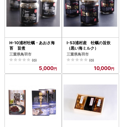
H-10浦村牡蠣・あおさ海
I-53浦村産 牡蠣の旨炊
苔 旨煮
（黒い海ミルク）
三重県鳥羽市
三重県鳥羽市
(0)
(0)
5,000
10,000