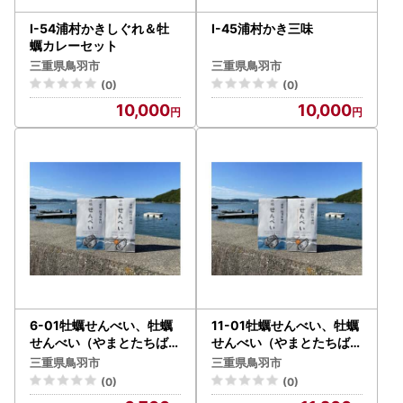
I-54浦村かきしぐれ＆牡
I-45浦村かき三味
蠣カレーセット
三重県鳥羽市
三重県鳥羽市
(0)
(0)
10,000
10,000
6-01牡蠣せんべい、牡蠣
11-01牡蠣せんべい、牡蠣
せんべい（やまとたちばな
せんべい（やまとたちばな
味）2袋入り
味）4袋入り
三重県鳥羽市
三重県鳥羽市
(0)
(0)