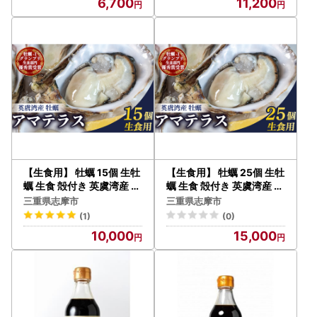
6,700
11,200
【生食用】 牡蠣 15個 生牡
【生食用】 牡蠣 25個 生牡
蠣 生食 殻付き 英虞湾産 シ
蠣 生食 殻付き 英虞湾産 シ
ングルシードオイスター
ングルシードオイスター
三重県志摩市
三重県志摩市
「アマテラス」 牡蠣
「アマテラス」 牡蠣
(1)
(0)
10,000
15,000