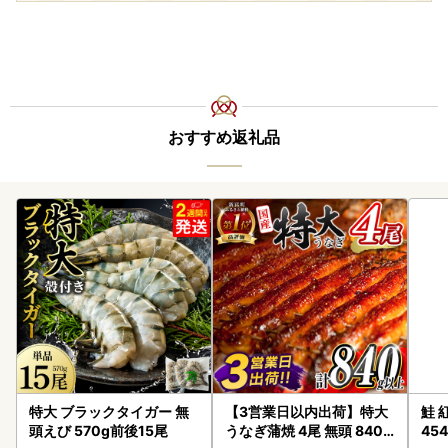
おすすめ返礼品
特大 ブラックタイガー 無
【3営業日以内出荷】特大
鮭 紅
頭えび 570g前後15尾
うなぎ蒲焼 4尾 無頭 840g
454