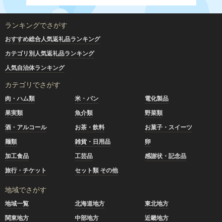
ランキングでさがす
おすすめ総合人気返礼品ランキング
カテゴリ別人気返礼品ランキング
人気自治体ランキング
カテゴリでさがす
肉・ハム類
米・パン
電化製品
果実類
魚介類
野菜類
酒・アルコール
お茶・飲料
お菓子・スイーツ
麺類
雑貨・日用品
卵
加工食品
工芸品
感謝状・記念品
旅行・チケット
セット類 その他
地域でさがす
地域一覧
北海道地方
東北地方
関東地方
中部地方
近畿地方