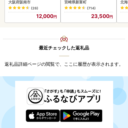
以上 C388-840-3D
大阪府阪南市
宮崎県新富町
北海
(26)
(714)
12,000
23,500
最近チェックした返礼品
返礼品詳細ページの閲覧で、ここに履歴が表示されます。