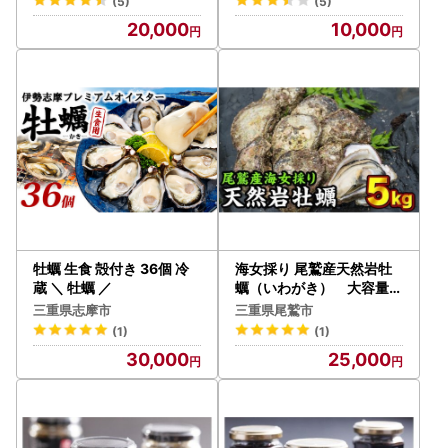
(5)
(5)
20,000
10,000
牡蠣 生食 殻付き 36個 冷
海女採り 尾鷲産天然岩牡
蔵 ＼ 牡蠣 ／
蠣（いわがき） 大容量５
kgセット（カキ平均サイ
三重県志摩市
三重県尾鷲市
ズ約400g） MK-13
(1)
(1)
30,000
25,000