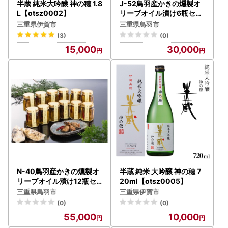
半蔵 純米大吟醸 神の穂 1.8
J-52鳥羽産かきの燻製オ
L【otsz0002】
リーブオイル漬け6瓶セッ
ト
三重県伊賀市
三重県鳥羽市
(3)
(0)
15,000
30,000
N-40鳥羽産かきの燻製オ
半蔵 純米 大吟醸 神の穂 7
リーブオイル漬け12瓶セ
20ml【otsz0005】
ット
三重県鳥羽市
三重県伊賀市
(0)
(0)
55,000
10,000