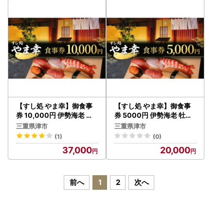
【すし処 やま幸】御食事
【すし処 やま幸】御食事
券 10,000円 伊勢海老 牡
券 5000円 伊勢海老 牡蠣
蠣 鮑 熊野灘 松阪牛 松茸
鮑 熊野灘 松阪牛 松茸 食事
三重県津市
三重県津市
食事券
券
(1)
(0)
37,000
20,000
前へ
1
2
次へ