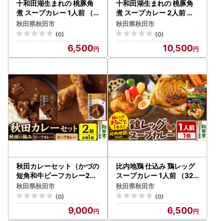
十和田湖生まれの 桃豚角
十和田湖生まれの 桃豚角
煮 スープカレー 1人前 （3
煮 スープカレー 2人前 （3
00g×1個） 比内地鶏 仕込
00g×2個） 比内地鶏 仕込
秋田県秋田市
秋田県秋田市
み
み
(0)
(0)
6,500
10,500
秋田カレーセット（かづの
比内地鶏 仕込み 鶏レッグ
短角和牛ビーフカレー20
スープカレー 1人前 （320
0g×1個、スープカレーで
g×1個） 比内地鶏 仕込み
秋田県秋田市
秋田県秋田市
味わう秋田比内地鶏手羽元
(0)
(0)
240g×1個）
9,000
6,500