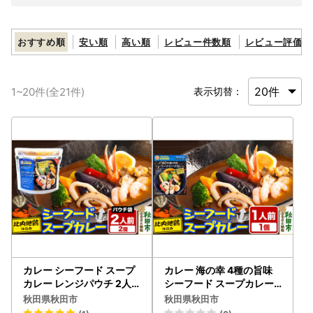
おすすめ順
安い順
高い順
レビュー件数順
レビュー評価順
1
~
20
件(全
21
件)
表示切替：
カレー シーフード スープ
カレー 海の幸 4種の旨味
カレー レンジパウチ 2人
シーフード スープカレー 1
前 2個
人前
秋田県秋田市
秋田県秋田市