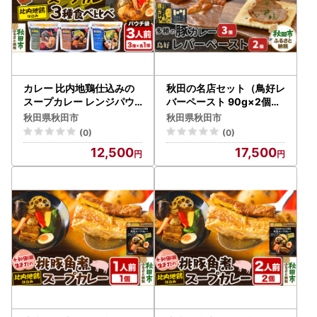
カレー 比内地鶏仕込みの
秋田の名店セット（鳥好レ
スープカレー レンジパウ
バーペースト 90g×2個・
チ 3種 食べ比べセット （
多勝の豚カレー 180g×3
秋田県秋田市
秋田県秋田市
鶏レッグ ・ 角煮 ・ シーフ
個）
(0)
(0)
ード × 各1食分）
12,500
17,500