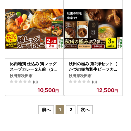
比内地鶏 仕込み 鶏レッグ
秋田の極み 第2弾セット（
スープカレー 2人前 （32
かづの短角和牛ビーフカレ
0g×2個） 比内地鶏 仕込
ー200g×1個、スープカレ
秋田県秋田市
秋田県秋田市
み
ーで味わう秋田比内地鶏手
(0)
(0)
羽元240g×1個、秋田比内
10,500
12,500
地鶏中華そば500g×1個）
前へ
1
2
次へ