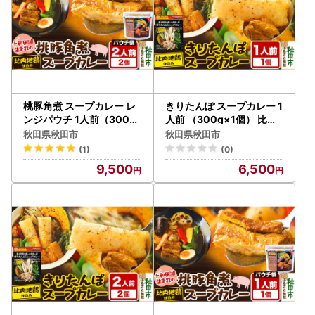
桃豚角煮 スープカレー レ
きりたんぽ スープカレー 1
ンジパウチ 1人前（300g
人前 （300g×1個） 比内
）×2個 比内地鶏 仕込み
地鶏 仕込み 秋田名物 郷土
秋田県秋田市
秋田県秋田市
料理
(1)
(0)
9,500
6,500