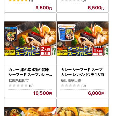
(1)
(0)
9,500
6,500
カレー 海の幸 4種の旨味
カレー シーフード スープ
シーフード スープカレー
カレー レンジパウチ 1人前
2人前 2個
秋田県秋田市
秋田県秋田市
(0)
(0)
10,500
6,000