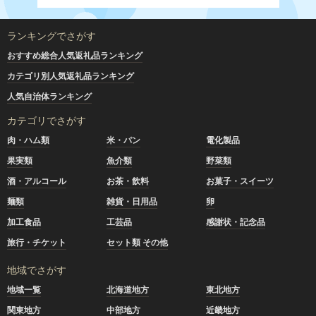
ランキングでさがす
おすすめ総合人気返礼品ランキング
カテゴリ別人気返礼品ランキング
人気自治体ランキング
カテゴリでさがす
肉・ハム類
米・パン
電化製品
果実類
魚介類
野菜類
酒・アルコール
お茶・飲料
お菓子・スイーツ
麺類
雑貨・日用品
卵
加工食品
工芸品
感謝状・記念品
旅行・チケット
セット類 その他
地域でさがす
地域一覧
北海道地方
東北地方
関東地方
中部地方
近畿地方