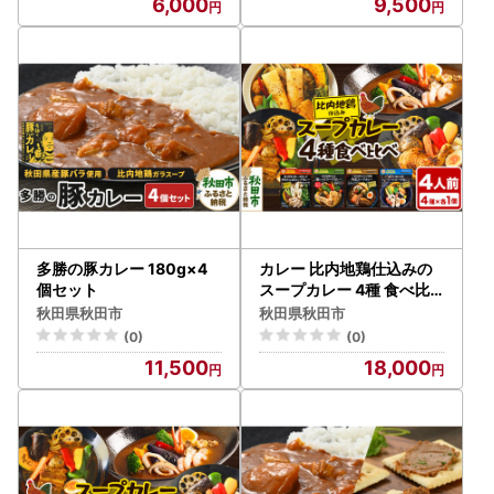
6,000
9,500
多勝の豚カレー 180g×4
カレー 比内地鶏仕込みの
個セット
スープカレー 4種 食べ比
べセット （きりたんぽ ・
秋田県秋田市
秋田県秋田市
鶏レッグ ・ 角煮 ・ シーフ
(0)
(0)
ード × 各1食分）
11,500
18,000