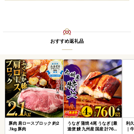
おすすめ返礼品
豚肉 肩ロースブロック 約2
うなぎ 蒲焼 4尾 うなぎ [最
利久
.1kg 豚肉
速便 鰻 九州産 国産 計760
｜