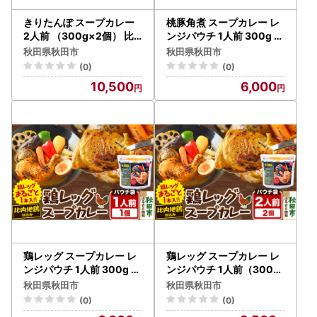
きりたんぽ スープカレー
桃豚角煮 スープカレー レ
2人前 （300g×2個） 比
ンジパウチ 1人前 300g 比
内地鶏 仕込み 秋田名物 郷
内地鶏 仕込み
秋田県秋田市
秋田県秋田市
土料理
(0)
(0)
10,500
6,000
鶏レッグ スープカレー レ
鶏レッグ スープカレー レ
ンジパウチ 1人前 300g 比
ンジパウチ 1人前（300g
内地鶏 仕込み
）×2個 比内地鶏 仕込み
秋田県秋田市
秋田県秋田市
(0)
(0)