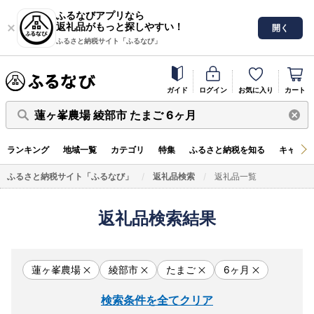
ふるなびアプリなら
返礼品がもっと探しやすい！
開く
ふるさと納税サイト「ふるなび」
ガイド
ログイン
お気に入り
カート
蓮ヶ峯農場 綾部市 たまご 6ヶ月
ランキング
地域一覧
カテゴリ
特集
ふるさと納税を知る
キャンペ
ふるさと納税サイト「ふるなび」
返礼品検索
返礼品一覧
返礼品検索結果
蓮ヶ峯農場
綾部市
たまご
6ヶ月
検索条件を全てクリア