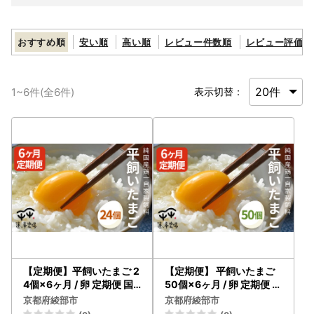
おすすめ順
安い順
高い順
レビュー件数順
レビュー評価順
1
~
6
件(全
6
件)
表示切替：
【定期便】平飼いたまご 2
【定期便】 平飼いたまご
4個×6ヶ月 / 卵 定期便 国
50個×6ヶ月 / 卵 定期便 国
産 綾部市 / 株式会社For yo
産 綾部市 / 株式会社For yo
京都府綾部市
京都府綾部市
uふぁーむ［BSCA013］
uふぁーむ［BSCA016］