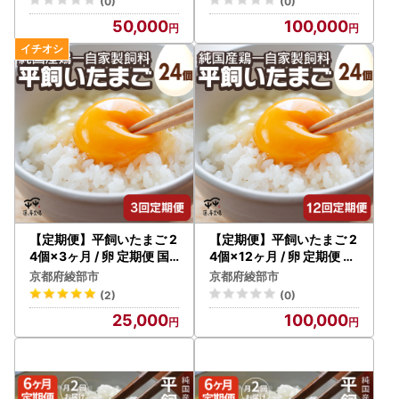
(0)
(0)
50,000
100,000
【定期便】平飼いたまご 2
【定期便】平飼いたまご 2
4個×3ヶ月 / 卵 定期便 国
4個×12ヶ月 / 卵 定期便 国
産 綾部市 / 株式会社For yo
産 綾部市 / 株式会社For yo
京都府綾部市
京都府綾部市
uふぁーむ［BSCA012］
uふぁーむ［BSCA014］
(2)
(0)
25,000
100,000