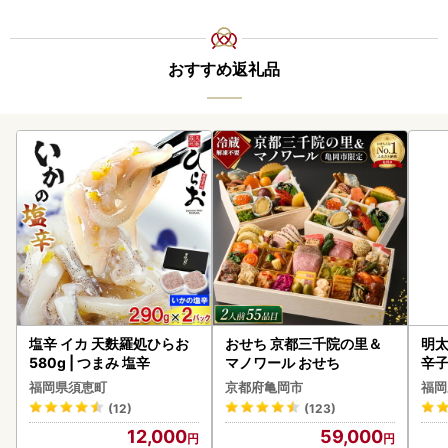
おすすめ返礼品
塩辛 イカ 天麩羅処ひらお
おせち 京都三千院の里＆
明太
580g | つまみ 塩辛
マノワール おせち
辛
福岡県須恵町
京都府亀岡市
福岡
(12)
(123)
12,000
59,000