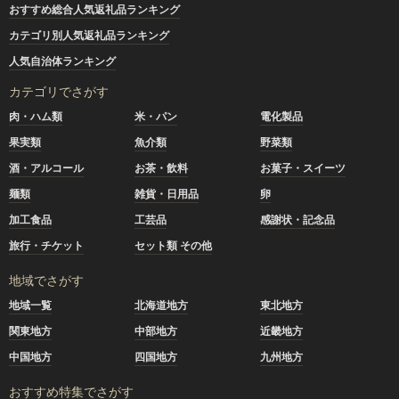
おすすめ総合人気返礼品ランキング
カテゴリ別人気返礼品ランキング
人気自治体ランキング
カテゴリでさがす
肉・ハム類
米・パン
電化製品
果実類
魚介類
野菜類
酒・アルコール
お茶・飲料
お菓子・スイーツ
麺類
雑貨・日用品
卵
加工食品
工芸品
感謝状・記念品
旅行・チケット
セット類 その他
地域でさがす
地域一覧
北海道地方
東北地方
関東地方
中部地方
近畿地方
中国地方
四国地方
九州地方
おすすめ特集でさがす