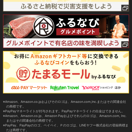
Amazon、Amazon.co.jpおよびそのロゴは、Amazon.com,Inc.またはその関連会社
の商標です。
PayPayマネーライトが付与されます。PayPayマネーライトの出金はできません。
Amazon、Amazon.co.jp、Amazon Payおよびそれらのロゴは、Amazon.com, Inc.
またはその関連会社の商標です。
PayPay、PayPayのロゴ、ペイペイ、Ｐのロゴは、LINEヤフー株式会社の登録商標ま
たは商標です。