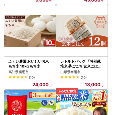
め 人気 ランキング
ふくい農園 おいしいお米
レトルトパック 「特別栽
もち米 10kg もち米
培米 夢ごこち 玄米ごはん
」 160g×12パック 『(株)
高知県宿毛市
山形県南陽市
黒澤ファーム』 米 玄米 ご
(10)
(10)
飯 レトルト 保存食 非常食
24,000
13,000
備蓄 防災 山形県 南陽市 [2
325]