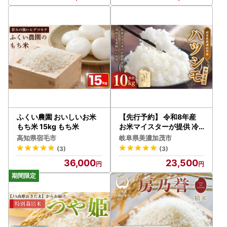
ふくい農園 おいしいお米
【先行予約】 令和8年産
もち米 15kg もち米
お米マイスターが提供 冷
めても美味しい 岐阜県美
高知県宿毛市
岐阜県美濃加茂市
濃加茂産 ハツシモ （ 10k
(3)
(3)
g ） 【 2026年11月下旬-
36,000
23,500
2027年7月下旬まで発送
予定 】