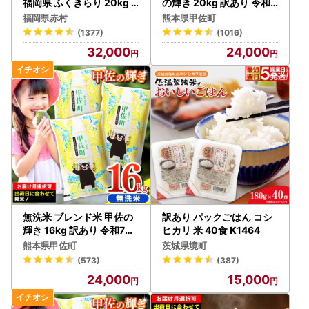
福岡県 ふくきらり 20kg
の輝き 20kg 訳あり 令和7
精米 白米 (品番:3X2)
年産 【価格改定ZS】
福岡県赤村
熊本県甲佐町
(1377)
(1016)
32,000
24,000
無洗米 ブレンド米 甲佐の
訳あり パックごはん コシ
輝き 16kg 訳あり 令和7年
ヒカリ 米 40食 K1464
産 【価格改定ZP】
熊本県甲佐町
茨城県境町
(573)
(387)
24,000
15,000