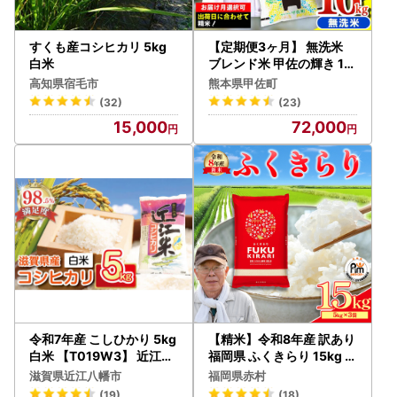
すくも産コシヒカリ 5kg
【定期便3ヶ月】 無洗米
白米
ブレンド米 甲佐の輝き 16
kg 訳あり 令和7年産 【価
高知県宿毛市
熊本県甲佐町
格改定ZP】
(32)
(23)
15,000
72,000
令和7年産 こしひかり 5kg
【精米】令和8年産 訳あり
白米 【T019W3】 近江米
福岡県 ふくきらり 15kg 精
ご飯 精米 コシヒカリ
米 白米 (品番:3X3)
滋賀県近江八幡市
福岡県赤村
(19)
(18)