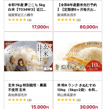
令和7年産 夢ごこち 5kg
【令和8年産新米先行予約
白米【T034W3】近江米
】【定期便6ヶ月毎月お届
ご飯 精米
け】新潟県加茂市産コシヒ
滋賀県近江八幡市
新潟県加茂市
カリ 精米5kg《10月上旬
(3)
(3)
～順次出荷》 白米 （株）
17,000
60,000
ライスグローワーズ
玄米 5kg 特別栽培・農薬
米 特A ランク きぬむすめ
不使用 玄米
10kg （5kg×2袋） 令和7
年産 こめ コメ 白米 岡山県
高知県宿毛市
岡山県高梁市
産
(3)
(3)
15,000
30,000