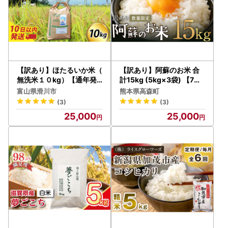
【訳あり】ほたるいか米（
【訳あり】阿蘇のお米 合
無洗米１０kg）【通年発
計15kg (5kg×3袋) 【7営
送】
業日発送】 精米 お米 米 お
富山県滑川市
熊本県高森町
すすめ 人気 ランキング
(3)
(3)
25,000
25,000