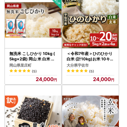
無洗米 こしひかり 10kg (
＜令和7年産＞ひのひかり
5kg×2袋) 岡山 米 白米 お
白米 (計10kg)お米 10キロ
米
ヒノヒカリ 美白米 真空パ
岡山県里庄町
大分県宇佐市
ック 真空包装【1149001
(5)
(5)
04】【祥田産業】
24,000
24,000