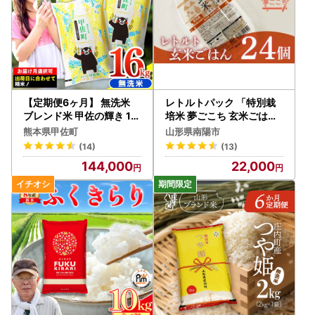
【定期便6ヶ月】 無洗米
レトルトパック 「特別栽
ブレンド米 甲佐の輝き 16
培米 夢ごこち 玄米ごはん
kg 訳あり 令和7年産 【価
」 160g×24パック 『(株)
熊本県甲佐町
山形県南陽市
格改定ZP】
黒澤ファーム』 米 玄米 ご
(14)
(13)
飯 レトルト 保存食 非常食
144,000
22,000
備蓄 防災 山形県 南陽市 [2
328]