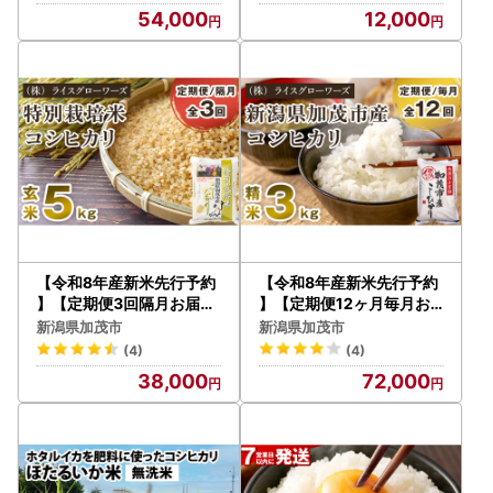
ンド米 米 お米の定期便 粒
54,000
12,000
立ち しっかり食感 粘り 控
えめ 硬め 食べ応え抜群 ご
はん【9月中旬発送】
【令和8年産新米先行予約
【令和8年産新米先行予約
】【定期便3回隔月お届け
】【定期便12ヶ月毎月お
】新潟県 加茂市産 特別栽
届け】新潟県加茂市産コシ
新潟県加茂市
新潟県加茂市
培米コシヒカリ 玄米5kg
ヒカリ 精米3kg《10月上
(4)
(4)
《10月上旬～順次出荷》
旬～順次出荷》白米 （株
38,000
72,000
（株）ライスグローワーズ
）ライスグローワーズ