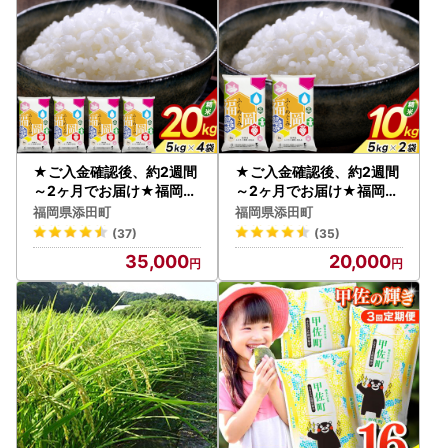
訳あり 茨城県 五霞町【価
1】
格改定ZL1】
★ご入金確認後、約2週間
★ご入金確認後、約2週間
～2ヶ月でお届け★福岡県
～2ヶ月でお届け★福岡県
産 訳あり ふくめぐみ 20k
産 訳あり ふくめぐみ 10k
福岡県添田町
福岡県添田町
g 配送日時指定不可 [a957
g 配送日時指定不可 [a956
(37)
(35)
7] ※配送不可：離島【返
2] ※配送不可：離島【返
35,000
20,000
礼品】添田町 ふるさと納
礼品】添田町 ふるさと納
税
税