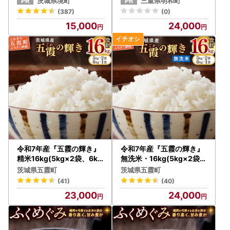
茨城県境町
三重県明和町
(387)
(0)
15,000
24,000
令和7年産『五霞の輝き』
令和7年産『五霞の輝き』
精米16kg(5kg×2袋、6kg
無洗米・16kg(5kg×2袋、
×1袋)【配送月選択可!】/
6kg×1袋) - ブレンド米 お
茨城県五霞町
茨城県五霞町
出荷日に合わせて精米 - ブ
米 コシヒカリ あきたこま
(41)
(40)
レンド米 米 コシヒカリ あ
ち ミルキークイーン ひと
23,000
24,000
きたこまち ミルキークイ
めぼれ ゆめひたち あさひ
ーン ひとめぼれ ゆめひた
の夢 チヨニシキ ふくまる
ち あさひの夢 チヨニシキ
家庭用 家計応援 訳あり 茨
ふくまる 家庭用 家計応援
城県 五霞町 【価格改定ZL