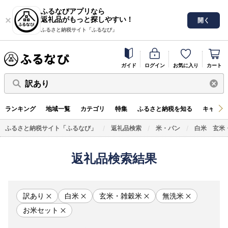
ふるなびアプリなら
返礼品がもっと探しやすい！
開く
ふるさと納税サイト「ふるなび」
ガイド
ログイン
お気に入り
カート
訳あり
ランキング
地域一覧
カテゴリ
特集
ふるさと納税を知る
キャンペ
ふるさと納税サイト「ふるなび」
返礼品検索
米・パン
白米
玄米
返礼品検索結果
訳あり
白米
玄米・雑穀米
無洗米
お米セット