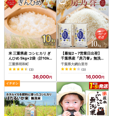
非常食 備蓄 防災 山形県 南
陽市 [2326]
米 三重県産 コシヒカリ ぎ
【最短2～7営業日出荷】
んひめ 5kg×2袋（計10kg
千葉県産『房乃誉』無洗米
）
10kg (5kg×2袋) E030
三重県明和町
千葉県大網白里市
(3)
(3)
36,000
16,000