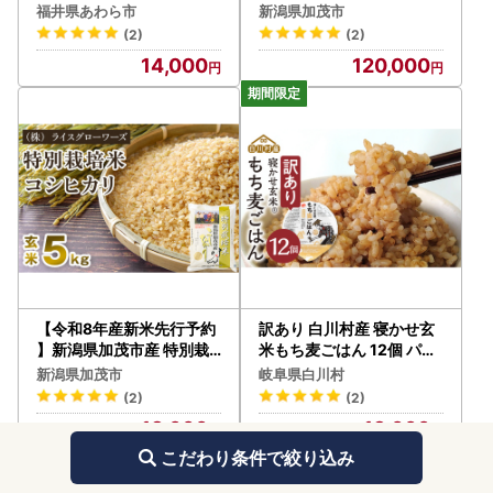
（コシヒカリ・ハナエチゼ
届け】新潟県加茂市産コシ
福井県あわら市
新潟県加茂市
ン・あきさかりのいずれか
ヒカリ 精米5kg《10月上
(2)
(2)
） 精米 10kg 《発送直前
旬～順次出荷》 白米 （株
14,000
120,000
精米》 [aw012-a044]
）ライスグローワーズ
【令和8年産新米先行予約
訳あり 白川村産 寝かせ玄
】新潟県加茂市産 特別栽
米もち麦ごはん 12個 パッ
培米コシヒカリ 玄米5kg
クごはん パックご飯 パッ
新潟県加茂市
岐阜県白川村
《10月上旬～順次出荷》
クライス レトルト 白川郷
(2)
(2)
従来品種コシヒカリ （株
こしひかり コシヒカリ 訳
13,000
13,000
）ライスグローワーズ
アリ 常温 防災 こめ コメ
新生活 応援 こだわりの お
こだわり条件で絞り込み
米 岐阜県 飛騨 高山米穀 13