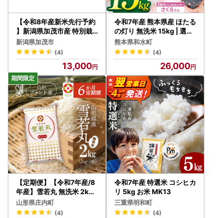
【令和8年産新米先行予約
令和7年産 熊本県産 ほたる
】新潟県加茂市産 特別栽
の灯り 無洗米 15kg | 選べ
培米コシヒカリ 精米5kg
る 銘柄 ほたるの灯り 森の
新潟県加茂市
熊本県和水町
《10月上旬～順次出荷》
くまさん 容量 5kg 10kg 1
(4)
(4)
（株）ライスグローワーズ
5kg 20kg 25kg 30kg特A
13,000
26,000
小分け 訳あり 規格外
【定期便】【令和7年産/8
令和7年産 特選米 コシヒカ
年産】雪若丸 無洗米 2kg×
リ 5kg お米 MK13
1袋×6ヶ月 毎月 2kg 特A
山形県庄内町
三重県明和町
評価 山形県産 山形米 ブラ
(4)
(4)