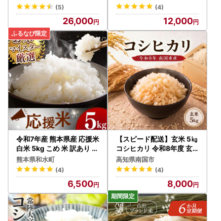
【竹之内穀類産業】
(5)
(4)
26,000
12,000
令和7年産 熊本県産 応援米
【スピード配送】玄米 5㎏
白米 5kg こめ 米 訳あり 規
コシヒカリ 令和8年度 玄
格外
米
熊本県和水町
高知県南国市
(4)
(4)
6,500
8,000