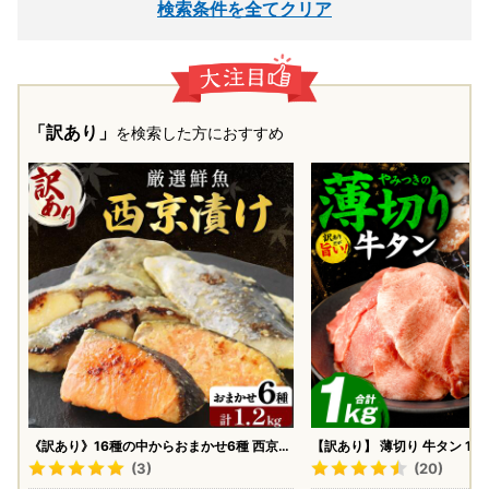
検索条件を全てクリア
「訳あり」
を検索した方におすすめ
《訳あり》16種の中からおまかせ6種 西京漬
【訳あり】 薄切り 牛タン 1kg （
け24枚 4切れ×6袋
パック ) 牛タン
(3)
(20)