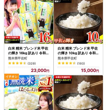
白米 精米 ブレンド米 甲佐
白米 精米 ブレンド米 甲佐
の輝き 16kg 訳あり 令和7
の輝き 10kg 訳あり 令和7
年産 【価格改定ZP】
年産【価格改定XO】
熊本県甲佐町
熊本県甲佐町
(329)
(193)
23,000
15,000