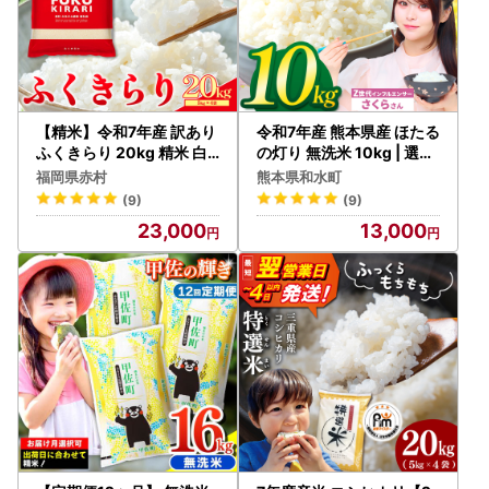
【精米】令和7年産 訳あり
令和7年産 熊本県産 ほたる
ふくきらり 20kg 精米 白
の灯り 無洗米 10kg | 選べ
米 (品番:3X2R7)
る 銘柄 ほたるの灯り 森の
福岡県赤村
熊本県和水町
くまさん 容量 5kg 10kg 1
(9)
(9)
5kg 20kg 25kg 30kg特A
23,000
13,000
小分け 訳あり 規格外