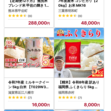
【定期便12ヶ月】 無洗米
7年度産米 コシヒカリ【2
ブレンド米 甲佐の輝き 16
0kg】お米 MK16
kg 訳あり 令和7年産 【価
熊本県甲佐町
三重県明和町
格改定ZP】
(9)
(9)
288,000
48,000
令和7年産 ミルキークイー
【精米】令和8年産 訳あり
ン 5kg 白米 【T029W3】
福岡県 ふくきらり 5kg 精
近江米 精米
米 白米 (品番:3X5)
滋賀県近江八幡市
福岡県赤村
(7)
(7)
16,000
8,000