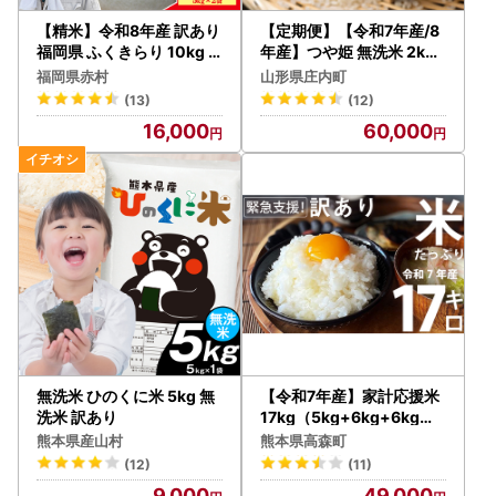
【精米】令和8年産 訳あり
【定期便】【令和7年産/8
福岡県 ふくきらり 10kg
年産】つや姫 無洗米 2kg×
精米 白米 (品番:3X4)
1袋×6ヶ月 毎月 2kg 特別
福岡県赤村
山形県庄内町
栽培米 山形県庄内町産 余
(13)
(12)
目産 庄内米 ブランド米 米
16,000
60,000
コシヒカリの原点、亀の尾
発祥の地 お米の定期便 ご
はん 粘り 甘み 香り 粒が大
きい【9月下旬発送】
無洗米 ひのくに米 5kg 無
【令和7年産】家計応援米
洗米 訳あり
17kg（5kg+6kg+6kg）
【2025年9月下旬より順
熊本県産山村
熊本県高森町
次発送開始】 ブレンド米
(12)
(11)
精米 お米 訳あり 米 おすす
9,000
49,000