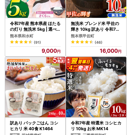
令和7年産 熊本県産 ほたる
無洗米 ブレンド米 甲佐の
の灯り 無洗米 5kg | 選べ
輝き 10kg 訳あり 令和7年
る 銘柄 ほたるの灯り 森の
産 【価格改定ZL】
熊本県和水町
熊本県甲佐町
くまさん 容量 5kg 10kg 1
(91)
(46)
5kg 20kg 25kg 30kg特A
9,000
16,000
小分け 訳あり 規格外
訳あり パックごはん コシ
令和7年産 特選米 コシヒカ
ヒカリ 米 40食 K1464
リ 10kg お米 MK14