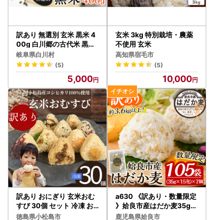
訳あり 無選別 玄米 黒米 4
玄米 3kg 特別栽培・農薬
00g 白川郷の古代米 黒米
不使用 玄米
もち米 紫黒米 雑穀 雑穀米
岐阜県白川村
高知県宿毛市
国産 岐阜県 栄養豊富 観光
(5)
(5)
地応援 5000円 [S442]
5,000
10,000
訳あり おにぎり 玄米おむ
a630 《訳あり・数量限定
すび 30個 セット 冷凍 お
》姶良市産はだか麦35g×
むすび
105袋(合計約3.6kg超え)
徳島県小松島市
鹿児島県姶良市