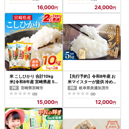
16,000
24,000
米 こしひかり 合計10kg
【先行予約】令和8年産 お
米[令和8年産 宮崎県産 5k
米マイスターが提供 冷め
g×2袋 2～7営業日以内に
ても美味しい 美濃加茂産
宮崎県宮崎市
岐阜県美濃加茂市
発送予定]
ハツシモ （ 5kg × 1袋 ）
(0)
(0)
春見ライス 白米 精白米 【
15,000
12,000
2026年11月下旬-2027年
7月下旬まで発送予定 】