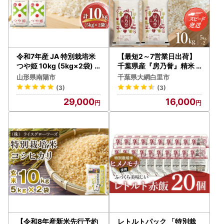
令和7年産 JA 特別栽培米
【最短2～7営業日出荷】
つや姫 10kg (5kg×2袋)
千葉県産『房乃誉』精米 1
『JA山形おきたま』 山形
0kg (5kg×2袋) E029
山形県南陽市
千葉県大網白里市
置賜産 米 精米 山形県 南陽
(3)
(3)
市 [639]
29,000
16,000
【令和8年産新米先行予約
レトルトパック 「特別栽