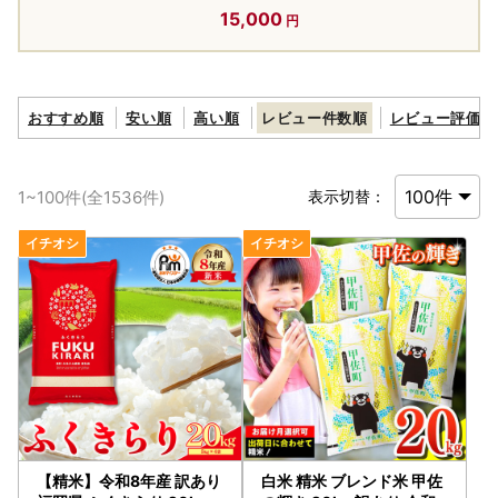
15,000
おすすめ順
安い順
高い順
レビュー件数順
レビュー評価順
1
~
100
件(全
1536
件)
表示切替：
【精米】令和8年産 訳あり
白米 精米 ブレンド米 甲佐