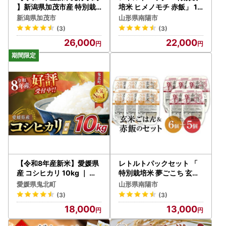
】新潟県加茂市産 特別栽
培米 ヒメノモチ 赤飯」 14
培米コシヒカリ 玄米10kg
0g×20パック 『(株)黒澤
新潟県加茂市
山形県南陽市
（5kg×2）《10月上旬～
ファーム』 米 ご飯 レトル
(3)
(3)
順次出荷》 従来品種コシ
ト 保存食 非常食 備蓄 防災
26,000
22,000
ヒカリ （株）ライスグロ
山形県 南陽市 [2327]
ーワーズ
【令和8年産新米】愛媛県
レトルトパックセット 「
産 コシヒカリ 10kg ｜ ご
特別栽培米 夢ごこち 玄米
飯 白米 お米 5kg 10kg 20
ごはん (160g×6パック)
愛媛県鬼北町
山形県南陽市
kg 精米済み 先行予約 ※2
＆ 特別栽培米 ヒメノモチ
(3)
(3)
026年10月下旬～12月下
赤飯 (140g×5パック)」
18,000
13,000
旬頃に順次発送予定 ※離
『(株)黒澤ファーム』 米
島への配送不可
玄米 ご飯 レトルト 保存食