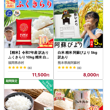
【精米】令和7年産 訳あり
白米 精米 阿蘇びより 5kg
ふくきらり 10kg 精米 白
訳あり
米 (品番:3X4R7)
福岡県赤村
熊本県南阿蘇村
(6)
(6)
11,500
8,000