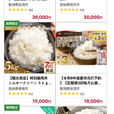
け】新潟県加茂市産コシヒ
新潟県加茂市
高知県宿毛市
カリ 精米3kg《10月上旬
(6)
(5)
～順次出荷》白米 （株）
36,000
30,000
ライスグローワーズ
【順次発送】特別栽培米
【令和8年産新米先行予約
ミルキークイーン ５ｋｇ
】【定期便3回毎月お届け
ミルキークイーン sr-000
】新潟県加茂市産コシヒカ
高知県香南市
新潟県加茂市
5
リ 精米3kg《10月上旬～
(5)
(5)
順次出荷》 白米 （株）ラ
15,000
18,000
イスグローワーズ