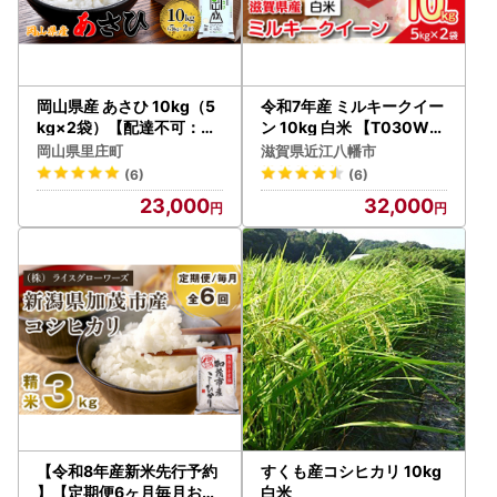
岡山県産 あさひ 10kg（5
令和7年産 ミルキークイー
kg×2袋）【配達不可：北
ン 10kg 白米 【T030W3
海道・沖縄・離島】 米 お
】 近江米 精米 5kg 2袋
岡山県里庄町
滋賀県近江八幡市
米 白米 こめ ご飯 精米
(6)
(6)
23,000
32,000
【令和8年産新米先行予約
すくも産コシヒカリ 10kg
】【定期便6ヶ月毎月お届
白米