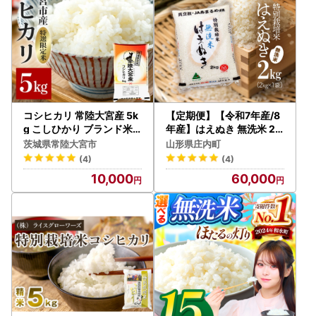
コシヒカリ 常陸大宮産 5k
【定期便】【令和7年産/8
g こしひかり ブランド米
年産】はえぬき 無洗米 2k
茨城 【コシヒカリ】【ho1
g×1袋×6ヶ月 毎月2kg 特
茨城県常陸大宮市
山形県庄内町
396】
別栽培米 山形県庄内町産
(4)
(4)
余目産 庄内米 ブランド米
10,000
60,000
米 コシヒカリの原点、亀
の尾発祥の地 お米の定期
便 甘み 粘り バランスの良
い ごはん【9月中旬発送】