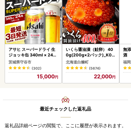
アサヒ スーパードライ 生
いくら醤油漬（鮭卵） 40
無添
ジョッキ缶 340ml × 24本
0g(200g×2パック)_K02
酒
(1ケース) ＜茨城工場＞ 缶
2-1676
茨城県守谷市
北海道白糠町
福岡
ビール お酒 Asahi 守谷市
(302)
(5674)
15,000
22,000
最近チェックした返礼品
返礼品詳細ページの閲覧で、ここに履歴が表示されます。