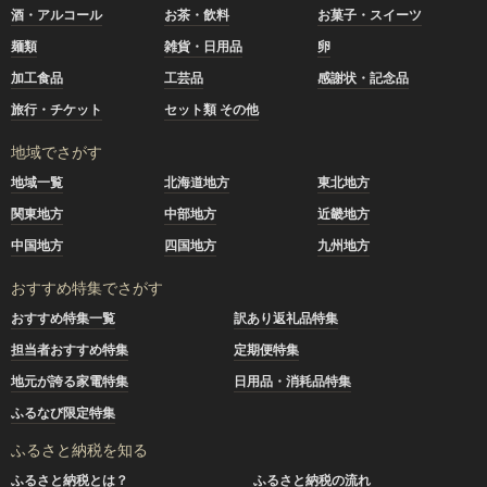
酒・アルコール
お茶・飲料
お菓子・スイーツ
麺類
雑貨・日用品
卵
加工食品
工芸品
感謝状・記念品
旅行・チケット
セット類 その他
地域でさがす
地域一覧
北海道地方
東北地方
関東地方
中部地方
近畿地方
中国地方
四国地方
九州地方
おすすめ特集でさがす
おすすめ特集一覧
訳あり返礼品特集
担当者おすすめ特集
定期便特集
地元が誇る家電特集
日用品・消耗品特集
ふるなび限定特集
ふるさと納税を知る
ふるさと納税とは？
ふるさと納税の流れ