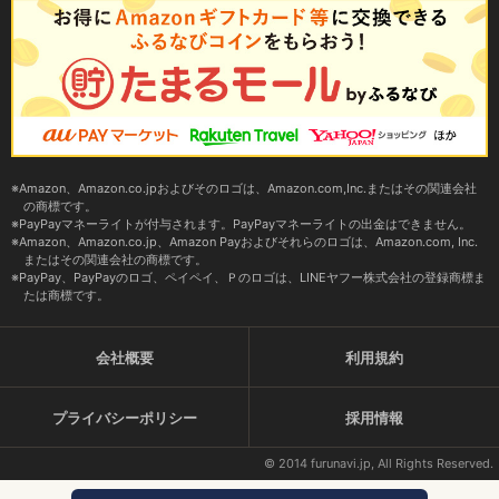
Amazon、Amazon.co.jpおよびそのロゴは、Amazon.com,Inc.またはその関連会社
の商標です。
PayPayマネーライトが付与されます。PayPayマネーライトの出金はできません。
Amazon、Amazon.co.jp、Amazon Payおよびそれらのロゴは、Amazon.com, Inc.
またはその関連会社の商標です。
PayPay、PayPayのロゴ、ペイペイ、Ｐのロゴは、LINEヤフー株式会社の登録商標ま
たは商標です。
会社概要
利用規約
プライバシーポリシー
採用情報
© 2014 furunavi.jp, All Rights Reserved.