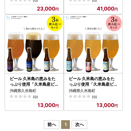
(0)
(0)
23,000
41,000
ビール 久米島の恵みをた
ビール 久米島の恵みをた
っぷり使用「久米島産ビー
っぷり使用「久米島産ビー
ル 豊かな飲みごたえの3本
ル 果実を感じる3本セット
沖縄県久米島町
沖縄県久米島町
セット」 クラフトビール
」 クラフトビール
(0)
(0)
13,000
13,000
前へ
1
次へ