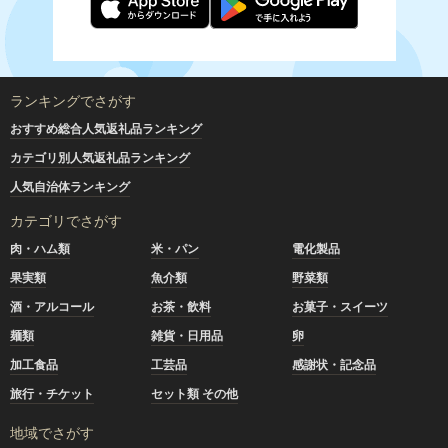
ランキングでさがす
おすすめ総合人気返礼品ランキング
カテゴリ別人気返礼品ランキング
人気自治体ランキング
カテゴリでさがす
肉・ハム類
米・パン
電化製品
果実類
魚介類
野菜類
酒・アルコール
お茶・飲料
お菓子・スイーツ
麺類
雑貨・日用品
卵
加工食品
工芸品
感謝状・記念品
旅行・チケット
セット類 その他
地域でさがす