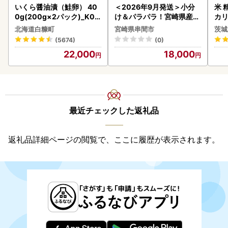
いくら醤油漬（鮭卵） 40
＜2026年9月発送＞小分
米 
0g(200g×2パック)_K02
け＆パラパラ！宮崎県産鶏
カリ
2-1676
ももカット合計3kg_K043
北海道白糠町
宮崎県串間市
茨城
-009-2609
(5674)
(0)
22,000
18,000
最近チェックした返礼品
返礼品詳細ページの閲覧で、ここに履歴が表示されます。