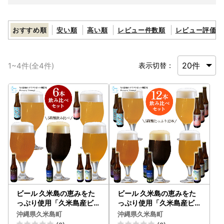
おすすめ順
安い順
高い順
レビュー件数順
レビュー評価順
1
~
4
件(全
4
件)
表示切替：
ビール 久米島の恵みをた
ビール 久米島の恵みをた
っぷり使用「久米島産ビー
っぷり使用「久米島産ビー
ル飲み比べ6本セット」 ク
ル飲み比べ5種12本セット
沖縄県久米島町
沖縄県久米島町
ラフトビール
」 クラフトビール