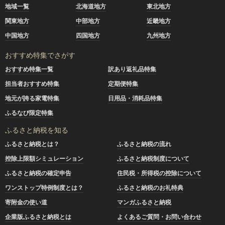
地域一覧
北海道地方
東北地方
関東地方
中部地方
近畿地方
中国地方
四国地方
九州地方
おすすめ特集でさがす
おすすめ特集一覧
訳あり返礼品特集
担当者おすすめ特集
定期便特集
地元が誇る家電特集
日用品・消耗品特集
ふるなび限定特集
ふるさと納税を知る
ふるさと納税とは？
ふるさと納税の流れ
控除上限額シミュレーション
ふるさと納税制度について
ふるさと納税の確定申告
住民税・所得税の控除について
ワンストップ特例制度とは？
ふるさと納税のお礼特典
寄附金の使い道
マンガふるさと納税
企業版ふるさと納税とは
よくあるご質問・お問い合わせ