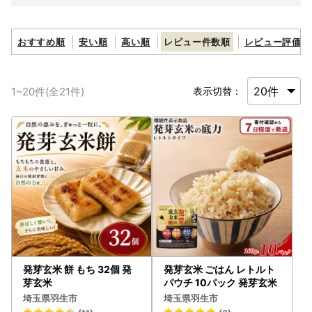
おすすめ順
安い順
高い順
レビュー件数順
レビュー評価順
1
~
20
件(全
21
件)
表示切替：
発芽玄米 餅 もち 32個 発
発芽玄米 ごはん レトルト
芽玄米
パウチ 10パック 発芽玄米
埼玉県羽生市
埼玉県羽生市