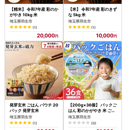
【精米】 令和7年産 彩のか
【米】 令和7年産 彩のきず
がやき 10kg 米
な 5kg 米
埼玉県羽生市
埼玉県羽生市
(1)
(1)
20,000
10,000
発芽玄米 ごはん パウチ 20
【200g×36個】 パックご
パック 発芽玄米
はん 彩のかがやき 米 ごは
ん
埼玉県羽生市
埼玉県羽生市
(1)
(0)