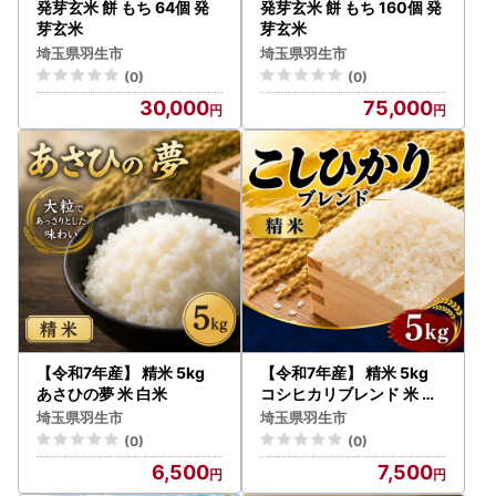
発芽玄米 餅 もち 64個 発
発芽玄米 餅 もち 160個 発
芽玄米
芽玄米
埼玉県羽生市
埼玉県羽生市
(0)
(0)
30,000
75,000
【令和7年産】 精米 5kg
【令和7年産】 精米 5kg
あさひの夢 米 白米
コシヒカリブレンド 米 白
米
埼玉県羽生市
埼玉県羽生市
(0)
(0)
6,500
7,500