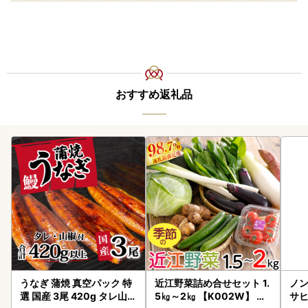
おすすめ返礼品
うなぎ 蒲焼 真空パック 特
近江野菜詰め合せセット 1.
ノン
選 国産 3尾 420g タレ山椒
5㎏～2㎏ 【K002W】 野
サヒ