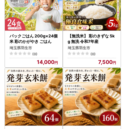
パックごはん 200g×24個
【無洗米】 彩のきずな 5k
米 彩のかがやき ごはん
g 無洗 令和7年産
埼玉県羽生市
埼玉県羽生市
(0)
(0)
14,000
7,500