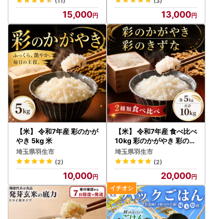
(11)
(3)
15,000
13,000
【米】 令和7年産 彩のかが
【米】 令和7年産 食べ比べ
やき 5kg 米
10kg 彩のかがやき 彩のき
ずな 米
埼玉県羽生市
埼玉県羽生市
(2)
(2)
10,000
20,000