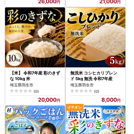
26,000
21,000
【米】 令和7年産 彩のきず
無洗米 コシヒカリブレン
な 10kg 米
ド 5kg 無洗 令和7年産
埼玉県羽生市
埼玉県羽生市
(0)
(0)
20,000
8,000