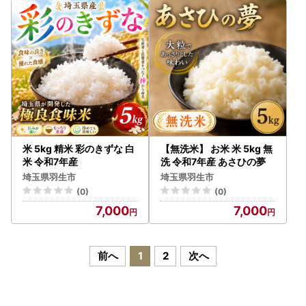
米 5kg 精米 彩のきずな 白
【無洗米】 お米 米 5kg 無
米 令和7年産
洗 令和7年産 あさひの夢
埼玉県羽生市
埼玉県羽生市
(0)
(0)
7,000
7,000
前へ
1
2
次へ