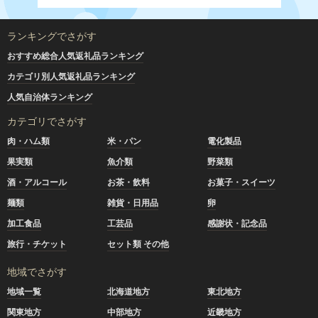
ランキングでさがす
おすすめ総合人気返礼品ランキング
カテゴリ別人気返礼品ランキング
人気自治体ランキング
カテゴリでさがす
肉・ハム類
米・パン
電化製品
果実類
魚介類
野菜類
酒・アルコール
お茶・飲料
お菓子・スイーツ
麺類
雑貨・日用品
卵
加工食品
工芸品
感謝状・記念品
旅行・チケット
セット類 その他
地域でさがす
地域一覧
北海道地方
東北地方
関東地方
中部地方
近畿地方