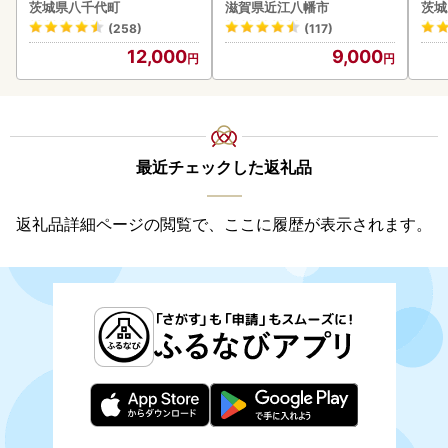
付き うな重 ひつまぶし 訳
菜 旬 新鮮
本 
茨城県八千代町
滋賀県近江八幡市
茨城
あり 茨城 ウナギ 鰻 個包装
守
(258)
(117)
人気 美味しい 小分け 八千
12,000
9,000
代町
最近チェックした返礼品
返礼品詳細ページの閲覧で、ここに履歴が表示されます。