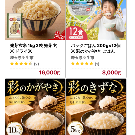
発芽玄米 1kg 2袋 発芽 玄
パックごはん 200g×12個
米 ドライ米
米 彩のかがやき ごはん
埼玉県羽生市
埼玉県羽生市
(2)
(1)
16,000
8,000