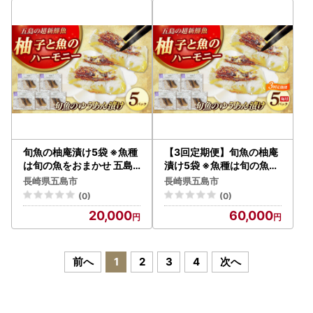
旬魚の柚庵漬け5袋 ※魚種
【3回定期便】旬魚の柚庵
は旬の魚をおまかせ 五島
漬け5袋 ※魚種は旬の魚を
市/金沢鮮魚[PEP033]
おまかせ 五島市/金沢鮮魚[
長崎県五島市
長崎県五島市
PEP034]
(0)
(0)
20,000
60,000
前へ
1
2
3
4
次へ