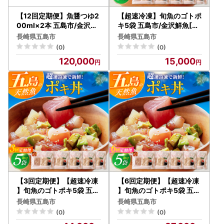
【12回定期便】魚醤つゆ2
【超速冷凍】旬魚のゴトポ
00ml×2本 五島市/金沢鮮
キ5袋 五島市/金沢鮮魚[PE
魚[PEP056]醤油 調味料
P025]セット
長崎県五島市
長崎県五島市
出汁 だし セット
(0)
(0)
120,000
15,000
【3回定期便】【超速冷凍
【6回定期便】【超速冷凍
】旬魚のゴトポキ5袋 五島
】旬魚のゴトポキ5袋 五島
市/金沢鮮魚[PEP026]セ
市/金沢鮮魚[PEP027]セ
長崎県五島市
長崎県五島市
ット
ット
(0)
(0)