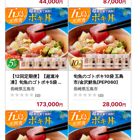
44,000
87,000
【12回定期便】【超速冷
旬魚のゴトポキ10袋 五島
凍】旬魚のゴトポキ5袋 五
市/金沢鮮魚[PEP060]
島市/金沢鮮魚[PEP028]
長崎県五島市
長崎県五島市
セット
(0)
(0)
173,000
28,000