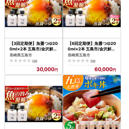
【3回定期便】魚醤つゆ20
【6回定期便】魚醤つゆ20
0ml×2本 五島市/金沢鮮魚
0ml×2本 五島市/金沢鮮魚
[PEP054]醤油 調味料 出
[PEP055]醤油 調味料 出
長崎県五島市
長崎県五島市
汁 だし セット
汁 だし セット
(0)
(0)
30,000
60,000