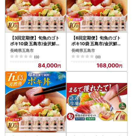
【3回定期便】旬魚のゴト
【6回定期便】旬魚のゴト
ポキ10袋 五島市/金沢鮮魚
ポキ10袋 五島市/金沢鮮魚
[PEP061]
[PEP062]
長崎県五島市
長崎県五島市
(0)
(0)
84,000
168,000