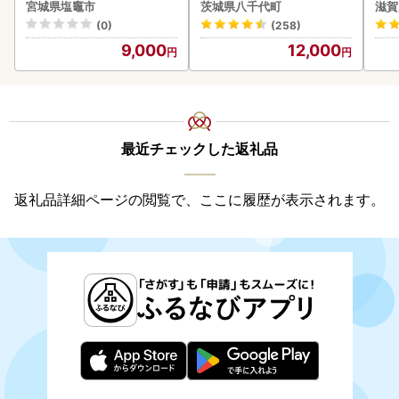
付き うな重 ひつまぶし 訳
アボ
宮城県塩竈市
茨城県八千代町
滋賀
あり 茨城 ウナギ 鰻 個包装
ン
(0)
(258)
人気 美味しい 小分け 八千
9,000
12,000
代町
最近チェックした返礼品
返礼品詳細ページの閲覧で、ここに履歴が表示されます。