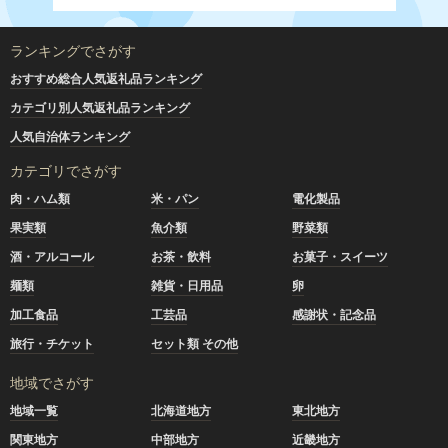
ランキングでさがす
おすすめ総合人気返礼品ランキング
カテゴリ別人気返礼品ランキング
人気自治体ランキング
カテゴリでさがす
肉・ハム類
米・パン
電化製品
果実類
魚介類
野菜類
酒・アルコール
お茶・飲料
お菓子・スイーツ
麺類
雑貨・日用品
卵
加工食品
工芸品
感謝状・記念品
旅行・チケット
セット類 その他
地域でさがす
地域一覧
北海道地方
東北地方
関東地方
中部地方
近畿地方