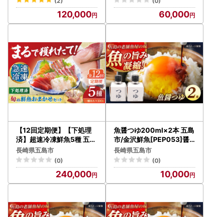
(2)
(0)
120,000
60,000
【12回定期便】【下処理
魚醤つゆ200ml×2本 五島
済】超速冷凍鮮魚5種 五島
市/金沢鮮魚[PEP053]醤
市 / 金沢鮮魚[PEP021]
油 調味料 出汁 だし セット
長崎県五島市
長崎県五島市
(0)
(0)
240,000
10,000