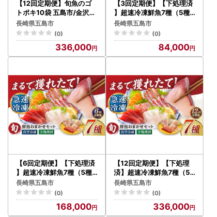
【12回定期便】旬魚のゴ
【3回定期便】【下処理済
トポキ10袋 五島市/金沢鮮
】超速冷凍鮮魚7種（5種+
魚[PEP063]
焼物用2種）五島市/金沢鮮
長崎県五島市
長崎県五島市
魚[PEP069]
(0)
(0)
336,000
84,000
【6回定期便】【下処理済
【12回定期便】【下処理
】超速冷凍鮮魚7種（5種+
済】超速冷凍鮮魚7種（5
焼物用2種）五島市/金沢鮮
種+焼物用2種）五島市/金
長崎県五島市
長崎県五島市
魚[PEP070]
沢鮮魚[PEP071]
(0)
(0)
168,000
336,000