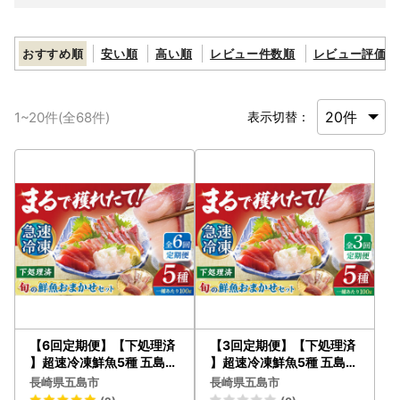
おすすめ順
安い順
高い順
レビュー件数順
レビュー評価順
1
~
20
件(全
68
件)
表示切替：
【6回定期便】【下処理済
【3回定期便】【下処理済
】超速冷凍鮮魚5種 五島市
】超速冷凍鮮魚5種 五島市
/ 金沢鮮魚[PEP020]
/ 金沢鮮魚[PEP019]
長崎県五島市
長崎県五島市