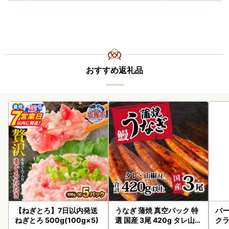
おすすめ返礼品
【ねぎとろ】7日以内発送
うなぎ 蒲焼 真空パック 特
バー
ねぎとろ 500g(100g×5)
選 国産 3尾 420g タレ山椒
クラ