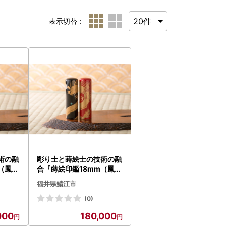
表示切替：
術の融
彫り士と蒔絵士の技術の融
（鳳凰
合『蒔絵印鑑18mm（鳳凰
昇龍
・昇龍）』 朱色 昇龍
福井県鯖江市
はんこ 贈り物
(0)
000
180,000