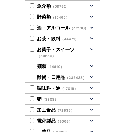
魚介類
（59782）
野菜類
（15465）
酒・アルコール
（42510）
お茶・飲料
（44471）
お菓子・スイーツ
（50656）
麺類
（14810）
雑貨・日用品
（285438）
調味料・油
（17019）
卵
（3808）
加工食品
（72833）
電化製品
（9008）
工芸品