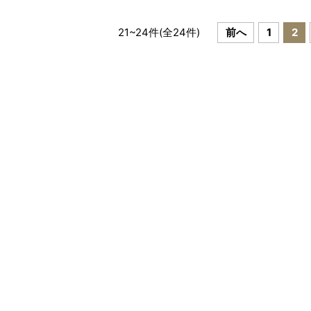
21
~
24
件(全
24
件)
前へ
1
2