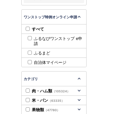
ワンストップ特例オンライン申請
すべて
ふるなびワンストップ e申
請
ふるまど
自治体マイページ
カテゴリ
肉・ハム類
（105324）
米・パン
（63335）
果物類
（47780）