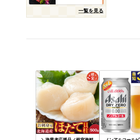
一覧を見る
＼漁業者応援品／根室海鮮
ノンアルコールビ