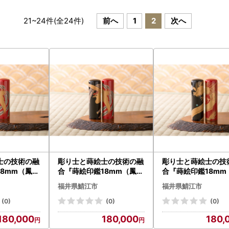
21
~
24
件(全
24
件)
前へ
1
2
次へ
士の技術の融
彫り士と蒔絵士の技術の融
彫り士と蒔絵士の技
8mm（鳳凰
合『蒔絵印鑑18mm（鳳凰
合『蒔絵印鑑18mm
黒色 鳳凰
・昇龍）』 朱色 鳳凰
・昇龍）』 黒色 
福井県鯖江市
福井県鯖江市
はんこ 贈り物
はんこ 贈り物
(0)
(0)
(0)
180,000
180,000
180,