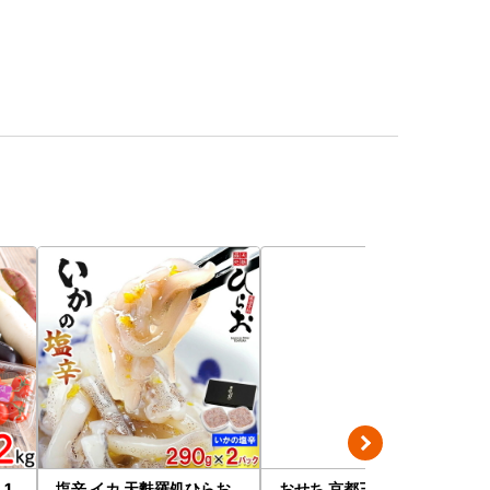
1.
塩辛 イカ 天麩羅処ひらお
おせち 京都三千院の里＆