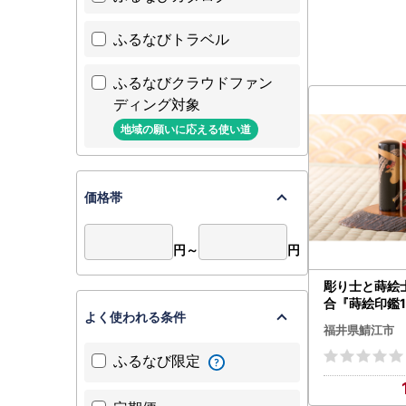
ふるなびトラベル
ふるなびクラウドファン
ディング対象
地域の願いに応える使い道
価格帯
円～
円
彫り士と蒔絵
合『蒔絵印鑑1
よく使われる条件
・昇龍）』 
福井県鯖江市
はんこ 贈り物
ふるなび限定