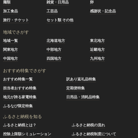
麺類
雑貨・日用品
卵
加工食品
工芸品
感謝状・記念品
旅行・チケット
セット類 その他
地域でさがす
地域一覧
北海道地方
東北地方
関東地方
中部地方
近畿地方
中国地方
四国地方
九州地方
おすすめ特集でさがす
おすすめ特集一覧
訳あり返礼品特集
担当者おすすめ特集
定期便特集
地元が誇る家電特集
日用品・消耗品特集
ふるなび限定特集
ふるさと納税を知る
ふるさと納税とは？
ふるさと納税の流れ
控除上限額シミュレーション
ふるさと納税制度について