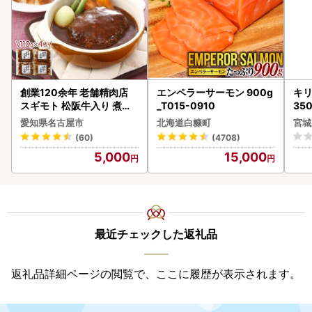
創業120余年 老舗精肉店
エンペラーサーモン 900g
キリ
スギモト 松阪牛入り 煮込
_T015-0910
35
み ハンバーグ 110g×4枚
ーハ
愛知県名古屋市
北海道白糠町
宮城
惣菜 お取り寄せ グルメ ハ
(60)
(4708)
ンバーグ 冷凍
5,000
15,000
最近チェックした返礼品
返礼品詳細ページの閲覧で、ここに履歴が表示されます。