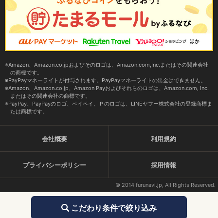
Amazon、Amazon.co.jpおよびそのロゴは、Amazon.com,Inc.またはその関連会社
の商標です。
PayPayマネーライトが付与されます。PayPayマネーライトの出金はできません。
Amazon、Amazon.co.jp、Amazon Payおよびそれらのロゴは、Amazon.com, Inc.
またはその関連会社の商標です。
PayPay、PayPayのロゴ、ペイペイ、Ｐのロゴは、LINEヤフー株式会社の登録商標ま
たは商標です。
会社概要
利用規約
プライバシーポリシー
採用情報
© 2014 furunavi.jp, All Rights Reserved.
こだわり条件で絞り込み