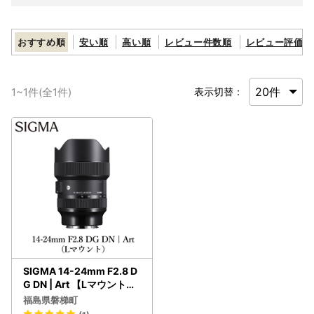
おすすめ順
安い順
高い順
レビュー件数順
レビュー評価順
1
~
1
件(全
1
件)
表示切替：
SIGMA 14-24mm F2.8 D
G DN | Art 【Lマウント】
カメラ レンズ 家電
福島県磐梯町