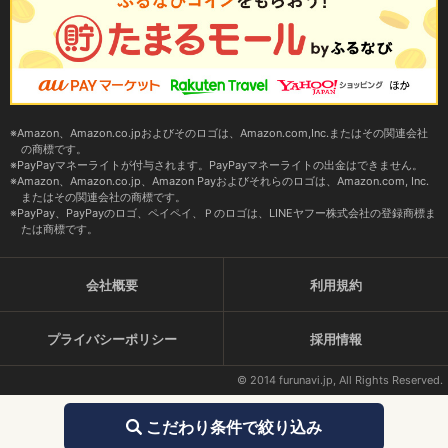
Amazon、Amazon.co.jpおよびそのロゴは、Amazon.com,Inc.またはその関連会社
の商標です。
PayPayマネーライトが付与されます。PayPayマネーライトの出金はできません。
Amazon、Amazon.co.jp、Amazon Payおよびそれらのロゴは、Amazon.com, Inc.
またはその関連会社の商標です。
PayPay、PayPayのロゴ、ペイペイ、Ｐのロゴは、LINEヤフー株式会社の登録商標ま
たは商標です。
会社概要
利用規約
プライバシーポリシー
採用情報
© 2014 furunavi.jp, All Rights Reserved.
こだわり条件で絞り込み