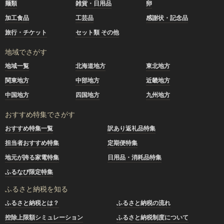
麺類
雑貨・日用品
卵
加工食品
工芸品
感謝状・記念品
旅行・チケット
セット類 その他
地域でさがす
地域一覧
北海道地方
東北地方
関東地方
中部地方
近畿地方
中国地方
四国地方
九州地方
おすすめ特集でさがす
おすすめ特集一覧
訳あり返礼品特集
担当者おすすめ特集
定期便特集
地元が誇る家電特集
日用品・消耗品特集
ふるなび限定特集
ふるさと納税を知る
ふるさと納税とは？
ふるさと納税の流れ
控除上限額シミュレーション
ふるさと納税制度について