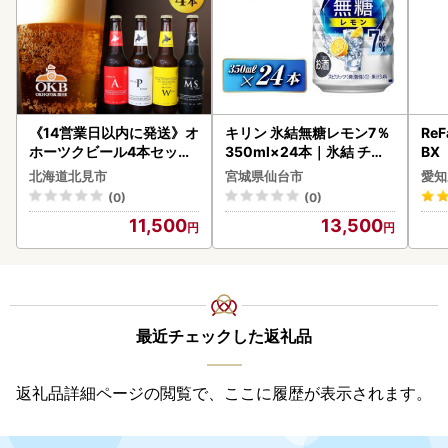
《14営業日以内に発送》オ
キリン 氷結無糖レモン7％
ReF
ホーツクビール4本セット
350ml×24本｜氷結 チュ
BX
( 飲料 飲み物 お酒 ビール
ーハイ 仙台市
ー 
北海道北見市
宮城県仙台市
愛知
クラフトビール 瓶ビール
フ
(0)
(0)
贈答 ギフト 贈り物 お中元
11,500
13,500
御中元 お歳暮 御歳暮 お祝
い プレゼント モルトビー
ル 麦芽100% 熨斗 のし )【
028-0064】
最近チェックした返礼品
返礼品詳細ページの閲覧で、ここに履歴が表示されます。