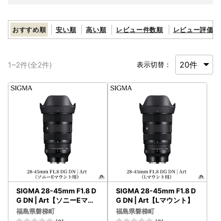
おすすめ順
安い順
高い順
レビュー件数順
レビュー評価順
1
~
2
件(全
2
件)
表示切替：
SIGMA 28-45mm F1.8 D
SIGMA 28-45mm F1.8 D
G DN | Art【ソニーEマウ
G DN | Art【Lマウント】
ント】
福島県磐梯町
福島県磐梯町