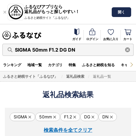
ふるなびアプリなら
返礼品がもっと探しやすい！
開く
ふるさと納税サイト「ふるなび」
ガイド
ログイン
お気に入り
カート
SIGMA 50mm F1.2 DG DN
ランキング
地域一覧
カテゴリ
特集
ふるさと納税を知る
キャンペ
ふるさと納税サイト「ふるなび」
返礼品検索
返礼品一覧
返礼品検索結果
SIGMA
50mm
F1.2
DG
DN
検索条件を全てクリア