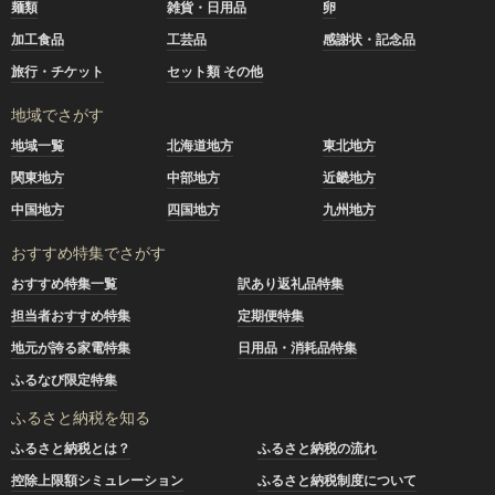
麺類
雑貨・日用品
卵
加工食品
工芸品
感謝状・記念品
旅行・チケット
セット類 その他
地域でさがす
地域一覧
北海道地方
東北地方
関東地方
中部地方
近畿地方
中国地方
四国地方
九州地方
おすすめ特集でさがす
おすすめ特集一覧
訳あり返礼品特集
担当者おすすめ特集
定期便特集
地元が誇る家電特集
日用品・消耗品特集
ふるなび限定特集
ふるさと納税を知る
ふるさと納税とは？
ふるさと納税の流れ
控除上限額シミュレーション
ふるさと納税制度について