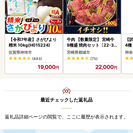
【令和7年産】さがびより
牛肉 【数量限定】 宮崎牛
【訳
精米 10kg(H015224)
9種盛 焼肉セット〔22-31
4種
-006-600g〕都城 イチオ
佐賀県神埼市
宮崎県都城市
神奈
シ!! 牛肉
(883)
(75)
19,000
22,000
最近チェックした返礼品
返礼品詳細ページの閲覧で、ここに履歴が表示されます。