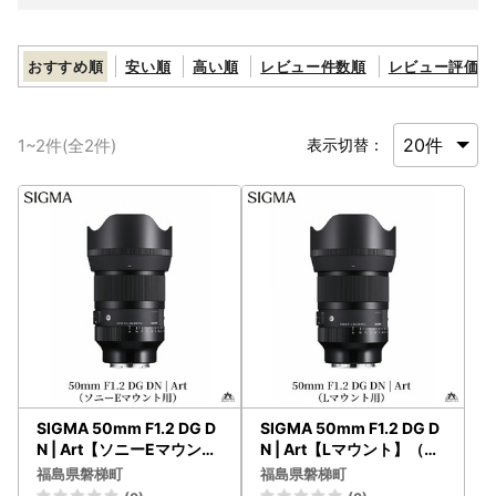
おすすめ順
安い順
高い順
レビュー件数順
レビュー評価順
1
~
2
件(全
2
件)
表示切替：
SIGMA 50mm F1.2 DG D
SIGMA 50mm F1.2 DG D
N | Art【ソニーEマウント
N | Art【Lマウント】（数
】（数量限定）カメラ レ
量限定）カメラ レンズ 家
福島県磐梯町
福島県磐梯町
ンズ 家電 単焦点
電 単焦点