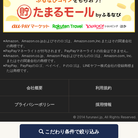
Amazon、Amazon.co.jpおよびそのロゴは、Amazon.com,Inc.またはその関連会社
の商標です。
PayPayマネーライトが付与されます。PayPayマネーライトの出金はできません。
Amazon、Amazon.co.jp、Amazon Payおよびそれらのロゴは、Amazon.com, Inc.
またはその関連会社の商標です。
PayPay、PayPayのロゴ、ペイペイ、Ｐのロゴは、LINEヤフー株式会社の登録商標ま
たは商標です。
会社概要
利用規約
プライバシーポリシー
採用情報
© 2014 furunavi.jp, All Rights Reserved.
こだわり条件で絞り込み