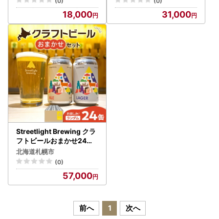
(0)
(0)
18,000
31,000
Streetlight Brewing クラ
フトビールおまかせ24缶
セット
北海道札幌市
(0)
57,000
前へ
1
次へ