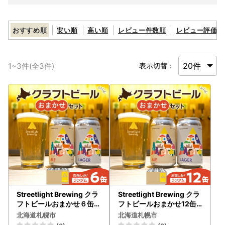
おすすめ順
安い順
高い順
レビュー件数順
レビュー評価順
1
~
3
件(全
3
件)
表示切替：
Streetlight Brewing クラ
Streetlight Brewing クラ
フトビールおまかせ６缶セ
フトビールおまかせ12缶
ット
セット
北海道札幌市
北海道札幌市