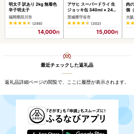
明太子 訳あり 2kg 無着色
アサヒ スーパードライ 生
肉の
辛子明太子
ジョッキ缶 340ml × 24本
個（
(1ケース) ＜茨城工場＞ 缶
ーグ
福岡県田川市
茨城県守谷市
大阪
ビール お酒 Asahi 守谷市
わ
(298)
(302)
14,000
15,000
最近チェックした返礼品
返礼品詳細ページの閲覧で、ここに履歴が表示されます。