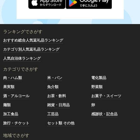
ランキングでさがす
おすすめ総合人気返礼品ランキング
カテゴリ別人気返礼品ランキング
人気自治体ランキング
カテゴリでさがす
肉・ハム類
米・パン
電化製品
果実類
魚介類
野菜類
酒・アルコール
お茶・飲料
お菓子・スイーツ
麺類
雑貨・日用品
卵
加工食品
工芸品
感謝状・記念品
旅行・チケット
セット類 その他
地域でさがす