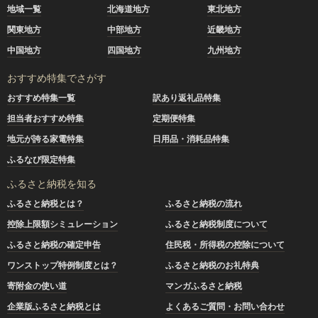
地域一覧
北海道地方
東北地方
関東地方
中部地方
近畿地方
中国地方
四国地方
九州地方
おすすめ特集でさがす
おすすめ特集一覧
訳あり返礼品特集
担当者おすすめ特集
定期便特集
地元が誇る家電特集
日用品・消耗品特集
ふるなび限定特集
ふるさと納税を知る
ふるさと納税とは？
ふるさと納税の流れ
控除上限額シミュレーション
ふるさと納税制度について
ふるさと納税の確定申告
住民税・所得税の控除について
ワンストップ特例制度とは？
ふるさと納税のお礼特典
寄附金の使い道
マンガふるさと納税
企業版ふるさと納税とは
よくあるご質問・お問い合わせ