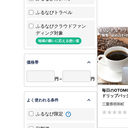
ふるなびトラベル
ふるなびクラウドファン
ディング対象
地域の願いに応える使い道
価格帯
円～
円
毎日のOTOMON
ドリップバッグ
よく使われる条件
合わせ コーヒ
三重県明和町
自家焙煎 COF
め 簡単 飲みや
ふるなび限定
フィス キャン
間 送料無料 O