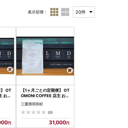
表示切替：
】 OT
【1ヶ月ごとの定期便】 OT
店主 お勧
OMONI COFFEE 店主 お勧
０g×
め 豆をお届け！ ２５０g×
三重県明和町
ーヒー
１袋「粉」OT8 コーヒー
 粉 選
珈琲 焙煎 自家焙煎 豆 粉 C
(0)
すめ く
OFFEE おすすめ くつろぎ
000
31,000
定期便
おうち時間 定期便 M1641-