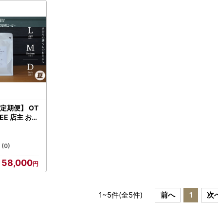
-0
M1640-0
定期便】 OT
FEE 店主 お勧
！２５０g×
T5 コーヒー
焙煎 豆 粉 C
(0)
すめ くつろぎ
58,000
便 M1638
1
~
5
件(全
5
件)
前へ
1
次