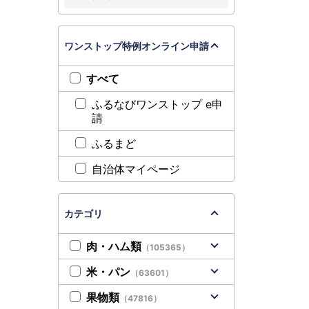
ワンストップ特例オンライン申請
すべて
ふるなびワンストップ e申
請
ふるまど
自治体マイページ
カテゴリ
肉・ハム類
（105365）
米・パン
（63601）
果物類
（47816）