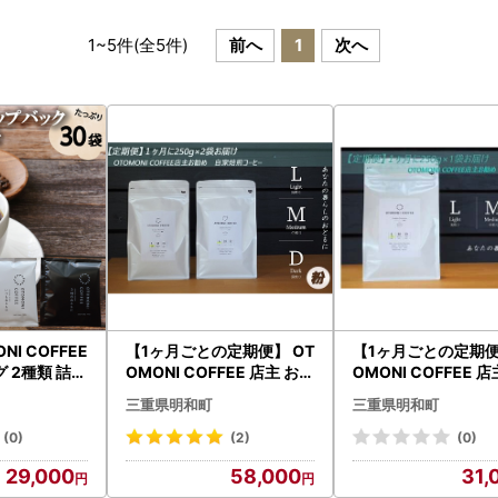
1
~
5
件(全
5
件)
前へ
1
次へ
I COFFEE
【1ヶ月ごとの定期便】 OT
【1ヶ月ごとの定期便
 2種類 詰め
OMONI COFFEE 店主 お勧
OMONI COFFEE 
ー 珈琲 焙煎
め 豆をお届け！ ２５０g×
め 豆をお届け！２５
三重県明和町
三重県明和町
FEE おすす
２袋「粉」OT6 コーヒー
１袋「豆」OT7 コ
すい 香り オ
珈琲 焙煎 自家焙煎 豆 粉 C
珈琲 焙煎 自家焙煎 豆
(0)
(2)
(0)
プ おうち時
OFFEE おすすめ くつろぎ
べる COFFEE おす
29,000
58,000
31,
T9
おうち時間 定期便 M1639
つろぎ おうち時間 