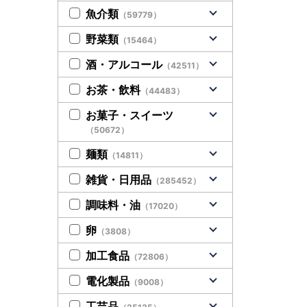
魚介類
（59779）
野菜類
（15464）
酒・アルコール
（42511）
お茶・飲料
（44483）
お菓子・スイーツ
（50672）
麺類
（14811）
雑貨・日用品
（285452）
調味料・油
（17020）
卵
（3808）
加工食品
（72806）
電化製品
（9008）
工芸品