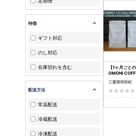
定期便
特徴
ギフト対応
のし対応
在庫切れを含む
【1ヶ月ごとの
OMONI COF
め 豆をお届け
三重県明和町
２袋「豆」 O
配送方法
珈琲 焙煎 自家
OFFEE おす
おうち時間 定期
常温配送
-0
冷蔵配送
冷凍配送