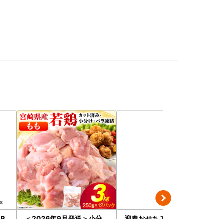
ER
＜2026年9月発送＞小分
迎春おせち 京都三千院の