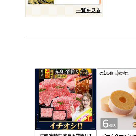
一覧を見る
牛肉 宮崎牛 赤身＆霜降り 1
バームクーヘン mi