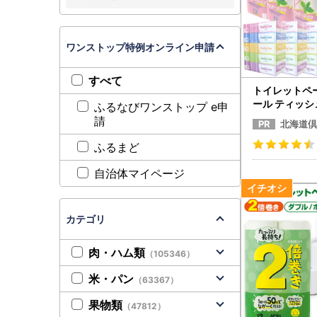
ワンストップ特例オンライン申請
すべて
トイレットペー
ール ティッシュ
ふるなびワンストップ e申
パー
請
北海道倶
ふるまど
自治体マイページ
カテゴリ
肉・ハム類
（105346）
米・パン
（63367）
果物類
（47812）