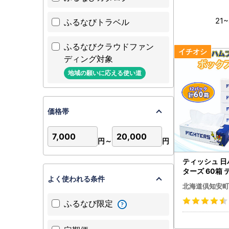
21
~
ふるなびトラベル
ふるなびクラウドファン
ディング対象
地域の願いに応える使い道
価格帯
7,000
20,000
円～
円
ティッシュ 日
ターズ 60箱
よく使われる条件
北海道倶知安町
ふるなび限定