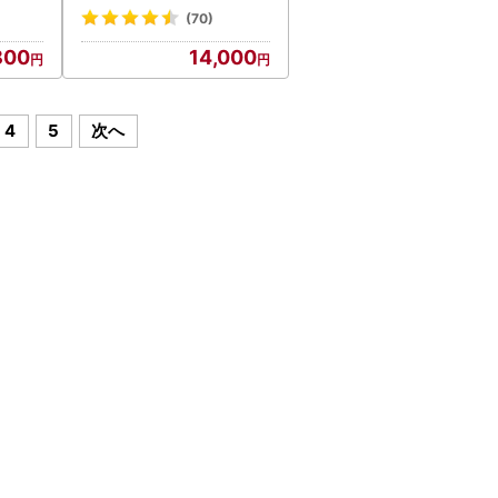
トレンズ用（1本あたり : 2
(70)
8日分 / 360ml / 28錠）4
800
14,000
ヶ月分 レンズケース付き
4
5
次へ