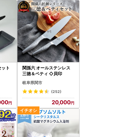
セット
関孫六 オールステンレス
三徳＆ペティ ◇貝印
岐阜県関市
(252)
000
20,000