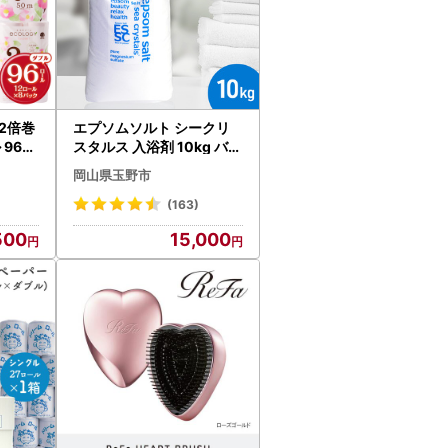
2倍巻
エプソムソルト シークリ
 96ロ
スタルス 入浴剤 10kg バス
02-1
ソルト バス用品 リラック
岡山県玉野市
ス 硫酸マグネシウム
(163)
500
15,000