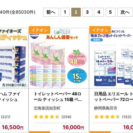
40
件(全
85030
件)
前へ
1
2
3
4
5
次へ
ハム ファイ
トイレットペーパー 48ロ
日用品 エリエール 
 ティッシュ
ール ティッシュ 15箱 ペー
ットペーパー 72ロー
パー
用品
北海道倶知安町
静岡県島田市
(221)
(256)
(152)
16,500
16,000
16,