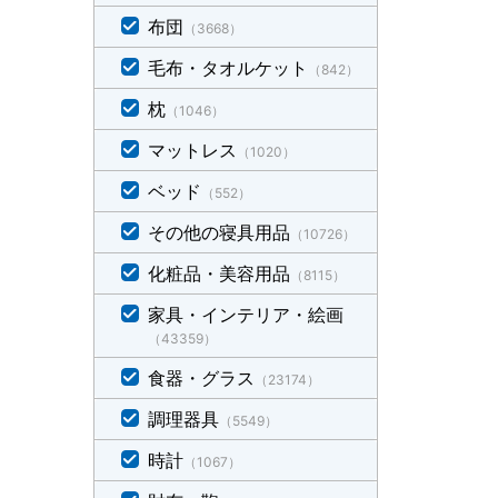
布団
（3668）
毛布・タオルケット
（842）
枕
（1046）
マットレス
（1020）
ベッド
（552）
その他の寝具用品
（10726）
化粧品・美容用品
（8115）
家具・インテリア・絵画
（43359）
食器・グラス
（23174）
調理器具
（5549）
時計
（1067）