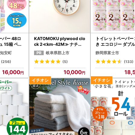
パー 48ロ
KATOMOKU plywood clo
トイレットペーパー 
 15箱 ペー
ck 2≪km-42M≫ ナチュ
き エコロジー ダブル
ラル【A-167】
ール トイレット[sf0
知安町
岐阜県郡上市
静岡県富士市
08]
(256)
(5)
(133)
16,000
10,000
18,