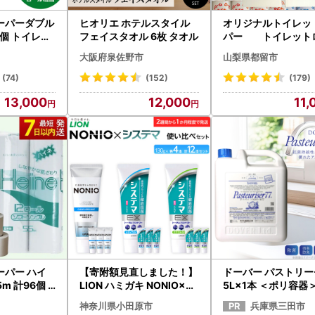
ーパーダブル
ヒオリエ ホテルスタイル
オリジナルトイレッ
2個 トイレッ
フェイスタオル 6枚 タオル
パー トイレット
 B130-06
大阪府泉佐野市
山梨県都留市
(74)
(152)
(179)
13,000
12,000
11,
ーパー ハイ
【寄附額見直しました！】
ドーバー パストリー
5m 計96個
LION ハミガキ NONIO×シ
5L×1本 ＜ポリ容器
ステマ使い比べセット 日
神奈川県小田原市
兵庫県三田市
用品 ふるさと納税