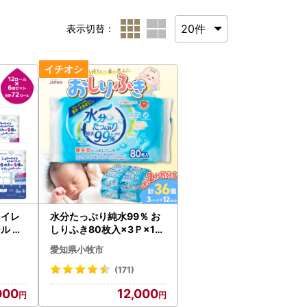
表示切替：
トイレ
水分たっぷり純水99％ お
ル 日
しりふき80枚入×3Ｐ×12
セット（合計36個）[032
愛知県小牧市
T01]
(171)
000
12,000