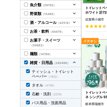
魚介類
（59792）
トイレットペ
ホワイト 計7
野菜類
（15485）
トロール 日用品
佐賀県小城市
0
酒・アルコール
（42519）
お茶・飲料
（44479）
お菓子・スイーツ
（50683）
麺類
（14789）
雑貨・日用品
（285496）
ティッシュ・トイレット
ペーパー
（1932）
タオル
（4759）
トイレットペ
石鹸・洗剤
（2239）
ネ シングル 5
トイレット
バス用品・洗面用品
岐阜県瑞穂市