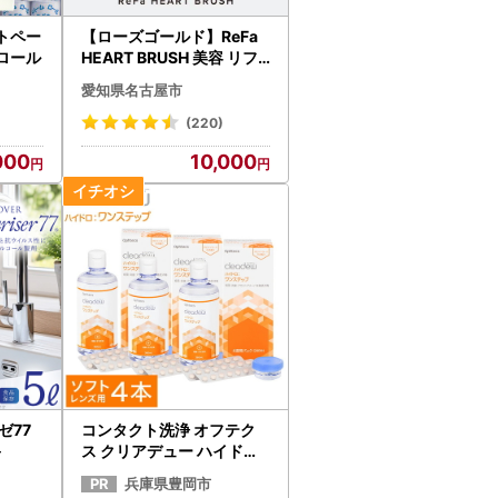
トペー
【ローズゴールド】ReFa
ロール
HEART BRUSH 美容 リフ
ァ ハートブラシ ヘアケア
愛知県名古屋市
人気 ブラシ
(220)
000
10,000
ゼ77
コンタクト洗浄 オフテク
＞
ス クリアデュー ハイドロ
ワンステップ 4箱 保存液
兵庫県豊岡市
すすぎ液 ソフトコンタク