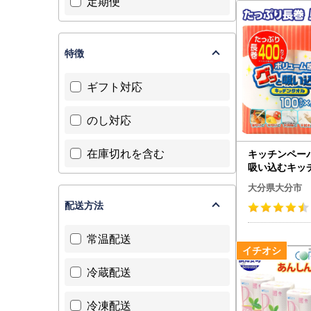
定期便
特徴
ギフト対応
のし対応
在庫切れを含む
キッチンペー
吸い込むキッ
00カット（4
大分県大分市
ック） R1403
配送方法
常温配送
冷蔵配送
冷凍配送