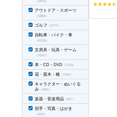
（3814）
アウトドア・スポーツ
（3864）
ゴルフ
（4177）
自転車・バイク・車
（4026）
文房具・玩具・ゲーム
（7047）
本・CD・DVD
（1279）
花・苗木・種
（7087）
キャラクター・ぬいぐる
み
（1891）
楽器・音楽用品
（877）
切手・写真・はがき
（405）