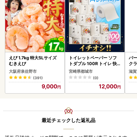
えび 1.7kg 特大5Lサイズ
トイレットペーパー ソフ
バー
むきえび
トダブル 100R トイレ 快
クラ
速〔12-I5-TP100-R〕
アボ
大阪府泉佐野市
宮崎県都城市
滋賀
ン
(391)
(0)
9,000
12,000
最近チェックした返礼品