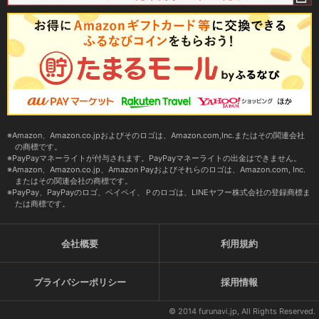
Amazon、Amazon.co.jpおよびそのロゴは、Amazon.com,Inc.またはその関連会社
の商標です。
PayPayマネーライトが付与されます。PayPayマネーライトの出金はできません。
Amazon、Amazon.co.jp、Amazon Payおよびそれらのロゴは、Amazon.com, Inc.
またはその関連会社の商標です。
PayPay、PayPayのロゴ、ペイペイ、Ｐのロゴは、LINEヤフー株式会社の登録商標ま
たは商標です。
会社概要
利用規約
プライバシーポリシー
採用情報
© 2014 furunavi.jp, All Rights Reserved.