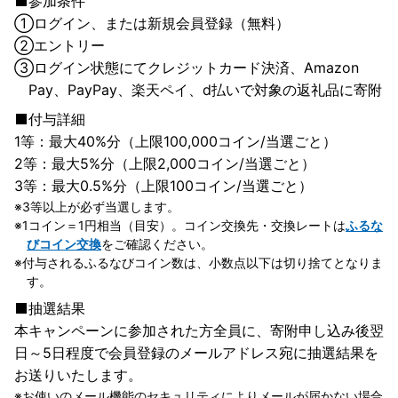
参加条件
①
ログイン、または新規会員登録（無料）
②
エントリー
③
ログイン状態にてクレジットカード決済、Amazon
Pay、PayPay、楽天ペイ、d払いで対象の返礼品に寄附
付与詳細
1等：最大40%分（上限100,000コイン/当選ごと）
2等：最大5%分（上限2,000コイン/当選ごと）
3等：最大0.5%分（上限100コイン/当選ごと）
3等以上が必ず当選します。
1コイン＝1円相当（目安）。コイン交換先・交換レートは
ふるな
びコイン交換
をご確認ください。
付与されるふるなびコイン数は、小数点以下は切り捨てとなりま
す。
抽選結果
本キャンペーンに参加された方全員に、寄附申し込み後翌
日～5日程度で会員登録のメールアドレス宛に抽選結果を
お送りいたします。
お使いのメール機能のセキュリティによりメールが届かない場合