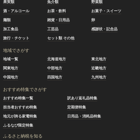
果実類
魚介類
野菜類
酒・アルコール
お茶・飲料
お菓子・スイーツ
麺類
雑貨・日用品
卵
加工食品
工芸品
感謝状・記念品
旅行・チケット
セット類 その他
地域でさがす
地域一覧
北海道地方
東北地方
関東地方
中部地方
近畿地方
中国地方
四国地方
九州地方
おすすめ特集でさがす
おすすめ特集一覧
訳あり返礼品特集
担当者おすすめ特集
定期便特集
地元が誇る家電特集
日用品・消耗品特集
ふるなび限定特集
ふるさと納税を知る