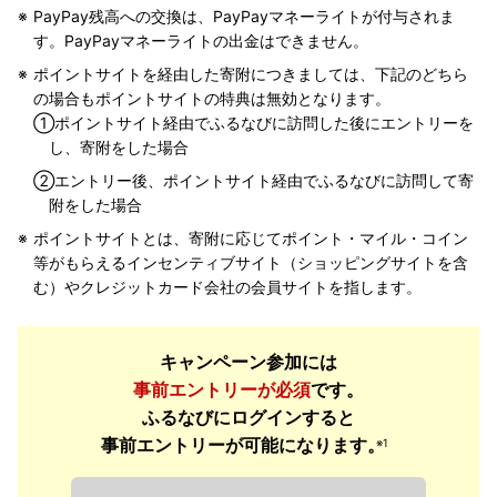
PayPay残高への交換は、PayPayマネーライトが付与されま
す。PayPayマネーライトの出金はできません。
ポイントサイトを経由した寄附につきましては、下記のどちら
の場合もポイントサイトの特典は無効となります。
①
ポイントサイト経由でふるなびに訪問した後にエントリーを
し、寄附をした場合
②
エントリー後、ポイントサイト経由でふるなびに訪問して寄
附をした場合
ポイントサイトとは、寄附に応じてポイント・マイル・コイン
等がもらえるインセンティブサイト（ショッピングサイトを含
む）やクレジットカード会社の会員サイトを指します。
キャンペーン参加には
事前エントリーが必須
です。
ふるなびにログインすると
事前エントリーが可能になります。
※1