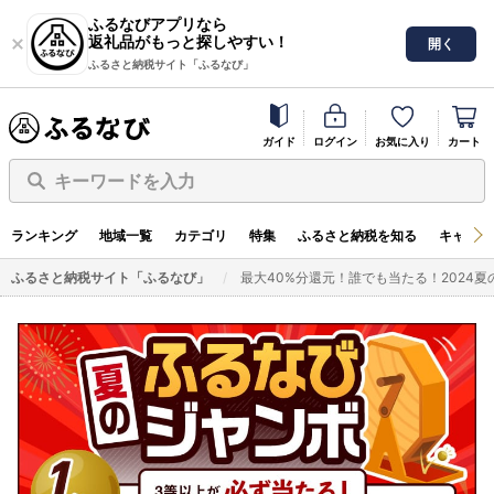
ふるなびアプリなら
返礼品がもっと探しやすい！
開く
ふるさと納税サイト「ふるなび」
ガイド
ログイン
お気に入り
カート
キーワードを入力
ランキング
地域一覧
カテゴリ
特集
ふるさと納税を知る
キャンペ
ふるさと納税サイト「ふるなび」
最大40%分還元！誰でも当たる！2024