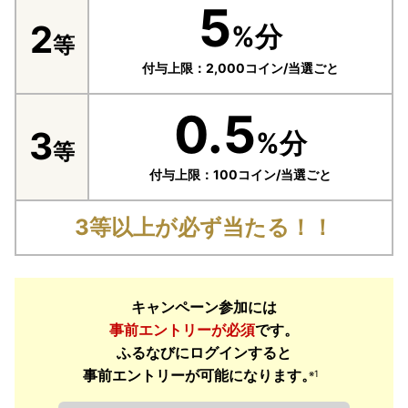
5
2
%分
等
付与上限：2,000コイン/当選ごと
0.5
3
%分
等
付与上限：100コイン/当選ごと
3等以上が必ず当たる！！
キャンペーン参加には
事前エントリーが必須
です。
ふるなびにログインすると
事前エントリーが可能になります。
※1