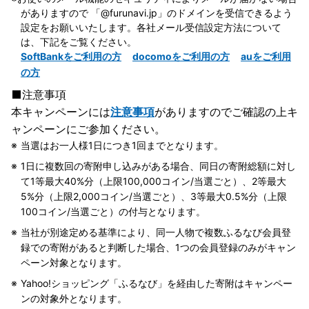
がありますので 「@furunavi.jp」のドメインを受信できるよう
設定をお願いいたします。各社メール受信設定方法について
は、下記をご覧ください。
SoftBankをご利用の方
docomoをご利用の方
auをご利用
の方
注意事項
本キャンペーンには
注意事項
がありますのでご確認の上キ
ャンペーンにご参加ください。
当選はお一人様1日につき1回までとなります。
1日に複数回の寄附申し込みがある場合、同日の寄附総額に対し
て1等最大40%分（上限100,000コイン/当選ごと）、2等最大
5%分（上限2,000コイン/当選ごと）、3等最大0.5%分（上限
100コイン/当選ごと）の付与となります。
当社が別途定める基準により、同一人物で複数ふるなび会員登
録での寄附があると判断した場合、1つの会員登録のみがキャン
ペーン対象となります。
Yahoo!ショッピング「ふるなび」を経由した寄附はキャンペー
ンの対象外となります。