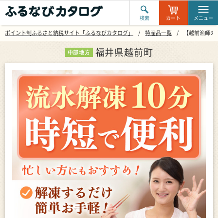
検索
カート
メニュー
ポイント制ふるさと納税サイト「ふるなびカタログ」
特産品一覧
【越前漁師の海
福井県越前町
中部地方