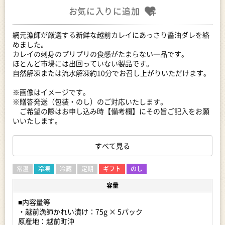
お気に入りに追加
網元漁師が厳選する新鮮な越前カレイにあっさり醤油ダレを絡
めました。
カレイの刺身のプリプリの食感がたまらない一品です。
ほとんど市場には出回っていない製品です。
自然解凍または流水解凍約10分でお召し上がりいただけます。
※画像はイメージです。
※贈答発送（包装・のし）のご対応いたします。
ご希望の際はお申し込み時【備考欄】にその旨ご記入をお願
いいたします。
■ 返礼品について
すべて見る
美味しさの秘訣は
(1)水揚げしたその日のうちに加工するので鮮度が抜群。
常温
冷凍
冷蔵
定期
ギフト
のし
(2)マイナス40℃の急速冷凍で、身の細胞を壊さずプリプリの食
容量
感。
(3)真空パックで鮮度を維持したまま、保存可能。
■内容量等
・越前漁師かれい漬け：75g × 5パック
熱々ごはん、酢飯の上にかけて丼ぶりや、そのまま一品として
原産地：越前町沖