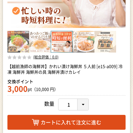
(総合評価：
0.0
)
【越前漁師の海鮮丼】かれい漬け海鮮丼 ５人前 [e15-a009] 冷
凍 海鮮丼 海鮮丼の具 海鮮丼漬けカレイ
交換ポイント
3,000
pt（10,000 円）
数量
カートに入れて注文に進む