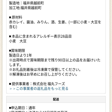
も美味しいです。
製造地：福井県越前町
また、トッピングにオクラや山芋などと一緒にあえるのもオス
加工地:福井県越前町
スメです。
■ 原材料
◇ 生産者の声
赤カレイ、醤油、みりん、酒、生姜、(一部に小麦・大豆を
越前町は古くから漁業とともに栄えてきた漁師町です。
含む)
越前の魚は日本海の荒波にもまれることで、身が引き締まり美
味しさを増します。
■ 本品に含まれるアレルギー表示28品目
そんな越前の海に生き、自らの手で魚を水揚げしてきた私たち
小麦 大豆
は、誰よりも越前の魚の旨さを知っています。
私たちが自信を持ってお届けする『越前の海の恵み』。その旨
■賞味期限
さをぜひご堪能ください。
製造日より1年
※出荷時点で賞味期限まで残り90日以上の品をお届けいた
◇ 私たちのこだわり
します。
獲れたて以上に旨くする。
※お礼品到着後は冷凍庫で保管してください。
昔ながらの漁師町の知恵を応用した技術・技法で、どなたでも
※解凍後はお早めにお召し上がりください。
調理しやすく、食べやすく加工しています。
当社では、自船で水揚げされた新鮮な魚を漁師の目利きで選別
■ 提供事業者：株式会社 福丸フーズ
し、良い魚をその日の内に加工しております。
＞＞この事業者の返礼品をもっと見る
当社の専用加工場は越前海岸からほど近く、自前の船舶で漁獲
した魚を素早く仕入れることができるため、鮮度を保ったまま
配送
加工を行うことができます。
作業は魚に慣れ親しんだ地元の女性を中心として行っており、
■申込期日：通年
一匹ずつ丁寧に手作業で行います。