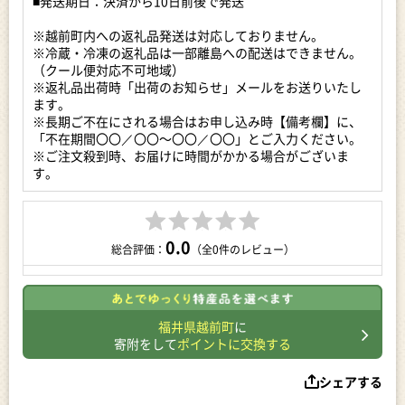
■発送期日：決済から10日前後で発送
もちろん衛生環境も整えており、お客様に安心して食べてもら
えるよう常に工場改善に取り組んでいます。
※越前町内への返礼品発送は対応しておりません。
※冷蔵・冷凍の返礼品は一部離島への配送はできません。
（クール便対応不可地域）
※返礼品出荷時「出荷のお知らせ」メールをお送りいたし
ます。
※長期ご不在にされる場合はお申し込み時【備考欄】に、
「不在期間〇〇／〇〇～〇〇／〇〇」とご入力ください。
※ご注文殺到時、お届けに時間がかかる場合がございま
す。
0.0
総合評価：
（全0件のレビュー）
福井県越前町
に
寄附をして
ポイントに交換する
シェアする