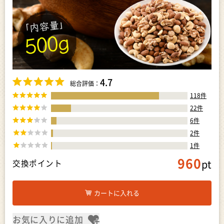
4.7
総合評価：
118
件
22
件
6
件
2
件
1
件
960
pt
交換ポイント
カートに入れる
お気に入りに追加