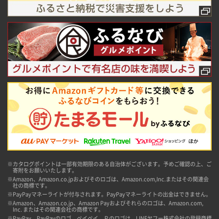
※カタログポイントは一部有効期限のある自治体がございます。予めご確認の上、ご
寄附をお願いいたします。
※Amazon、Amazon.co.jpおよびそのロゴは、Amazon.com,Inc.またはその関連会
社の商標です。
※PayPayマネーライトが付与されます。PayPayマネーライトの出金はできません。
※Amazon、Amazon.co.jp、Amazon Payおよびそれらのロゴは、Amazon.com,
Inc. またはその関連会社の商標です。
※PayPay、PayPayのロゴ、ペイペイ、Ｐのロゴは、LINEヤフー株式会社の登録商標