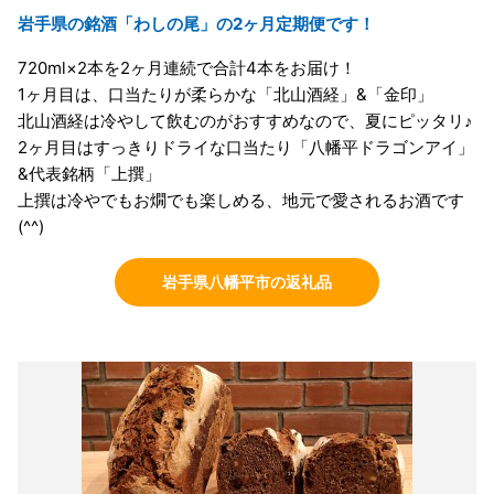
岩手県の銘酒「わしの尾」の2ヶ月定期便です！
720ml×2本を2ヶ月連続で合計4本をお届け！
1ヶ月目は、口当たりが柔らかな「北山酒経」&「金印」
北山酒経は冷やして飲むのがおすすめなので、夏にピッタリ♪
2ヶ月目はすっきりドライな口当たり「八幡平ドラゴンアイ」
&代表銘柄「上撰」
上撰は冷やでもお燗でも楽しめる、地元で愛されるお酒です
(^^)
岩手県八幡平市の返礼品