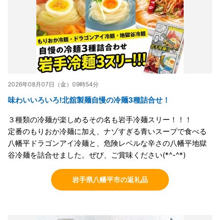
2026年08月07日（金）09時54分
味わいいろいろ!北舘製麺自慢の冷麺3種詰合せ！
３種類の冷麺が楽しめるその名も岩手冷麺スリー！！！
定番のもりおか冷麺に加え、ナゾすぎる青いスープで食べる
八幡平ドラゴンアイ冷麺と、危険レベルな辛さの八幡平地獄
谷冷麺を詰合せました。ぜび、ご賞味ください(*^-^*)
岩手県八幡平市の返礼品