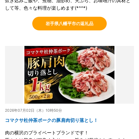
炊き込みご飯や、煮物、油炒め、天ぷら、お味噌汁の具材と
して等、色々な料理が楽しめます(*^^*)
岩手県八幡平市の返礼品
2026年07月02日（木）10時50分
コマクサ杜仲茶ポークの豚肩肉切り落とし！
肉の横沢のプライベートブランドです！