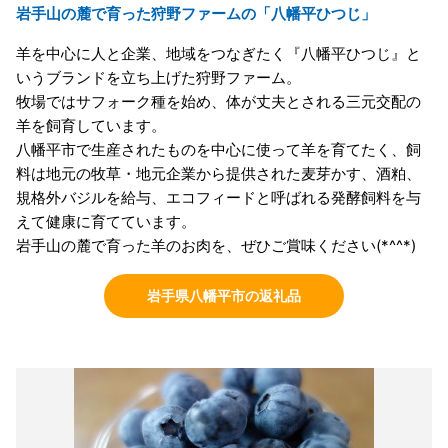
岩手山の麓で育った狩野ファームの「八幡平ひつじ」
羊を中心に人と企業、地域をつなぎたく『八幡平ひつじ』と
いうブランドを立ち上げた狩野ファーム。
牧場ではサフォーク種を始め、体が丈夫とされる三元交配の
羊を飼育しています。
八幡平市で生産されたものを中心に使って羊を育てたく、飼
料は地元の牧草・地元企業から提供された麦芽かす、酒粕、
規格外バジルを給与、エコフィードと呼ばれる発酵飼料を与
えて健康に育てています。
岩手山の麓で育った羊のお肉を、ぜひご賞味ください(*^^*)
岩手県八幡平市の返礼品