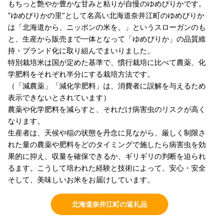
もちっと艶やか豊かな甘みと粘りが自慢のゆめぴりかです。
”ゆめぴりかの里”として名高い北海道奈井江町のゆめぴりか
は「北海道から、ニッポンの米を。」というスローガンのも
と、生産から販売まで一体となって「ゆめぴりか」の品質維
持・ブランド化に取り組んでまいりました。
特別栽培米は国が定めた基準で、慣行栽培に比べて農薬、化
学肥料をそれぞれ半分にする栽培方法です。
（「減農薬」「減化学肥料」は、消費者に誤解を与えるため
表示できないとされています）
農薬や化学肥料を減らすと、それだけ病害虫のリスクが高く
なります。
生産者は、天候や稲の状態を丹念に見ながら、厳しく制限さ
れた量の農薬や肥料をどのタイミングで施したら病害虫を効
果的に抑え、収量を確保できるか、ギリギリの判断を迫られ
るます。こうして培われた経験と技術によって、安心・安全
そして、美味しいお米をお届けしています。
北海道奈井江町の返礼品