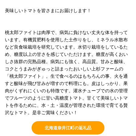
美味しいトマトを皆さまにお届けします！
桃太郎ファイトは肉厚で、病気に負けない丈夫な体を持って
います。有機質肥料を使用した土作りをし、ミネラル水散布
など良食味栽培を研究しています。水切り栽培をしているた
め、糖度以上の甘さを感じていただけます。糖度が高くおい
しさ抜群の完熟品種。病気にも強く、高品質。甘みと酸味、
コクとうまみがぎゅっと詰まったおいしい上杉ファームの
「桃太郎ファイト」。生で食べるのはもちろんの事、火を通
すと酸味が飛び甘みが増すので料理にも。皮はしっかり、果
肉がくずれにくいのも特徴です。灌水チューブでの水の管理
でフルーツのように甘い高糖度トマト。甘くて美味しいトマ
トを作るために、水・土・温度が管理された環境で育てる贅
沢なトマト。是非ご賞味ください！
北海道奈井江町の返礼品