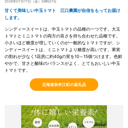
2026年07月17日（金）08時27分
甘くて美味しい中玉トマト 江口農園が自信をもってお届け
します。
シンディースイートは、中玉トマトの品種の一つです。大玉
トマトとミニトマトの両方の良さを持ち合わせた品種です。
小さいほど糖度が増していくのが一般的なトマトですが、シ
ンディースイートは、ミニトマトより糖度が高いです。果実
の割れが少なく1花房に約40gの実を10～15個つけます。色鮮
やかで、甘さと酸味のバランスがよく、とてもおいしい中玉
トマトです。
北海道奈井江町の返礼品