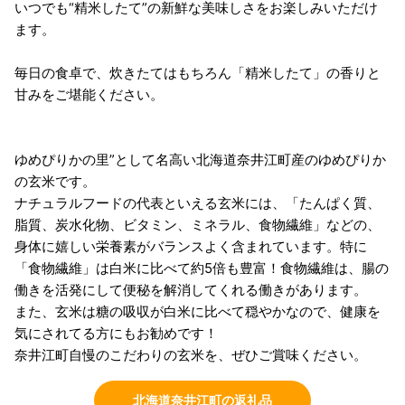
いつでも“精米したて”の新鮮な美味しさをお楽しみいただけ
ます。
毎日の食卓で、炊きたてはもちろん「精米したて」の香りと
甘みをご堪能ください。
ゆめぴりかの里”として名高い北海道奈井江町産のゆめぴりか
の玄米です。
ナチュラルフードの代表といえる玄米には、「たんぱく質、
脂質、炭水化物、ビタミン、ミネラル、食物繊維」などの、
身体に嬉しい栄養素がバランスよく含まれています。特に
「食物繊維」は白米に比べて約5倍も豊富！食物繊維は、腸の
働きを活発にして便秘を解消してくれる働きがあります。
また、玄米は糖の吸収が白米に比べて穏やかなので、健康を
気にされてる方にもお勧めです！
奈井江町自慢のこだわりの玄米を、ぜひご賞味ください。
北海道奈井江町の返礼品