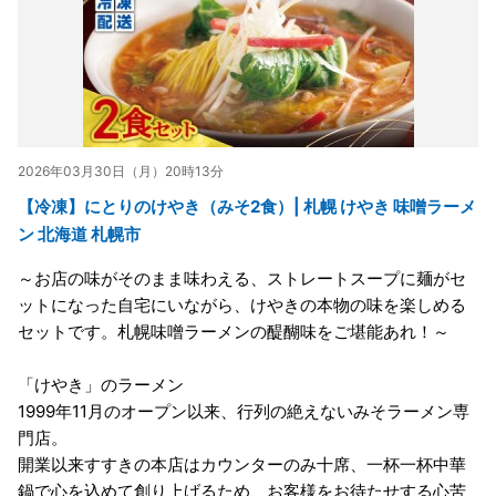
2026年03月30日（月）20時13分
【冷凍】にとりのけやき（みそ2食）| 札幌 けやき 味噌ラーメ
ン 北海道 札幌市
～お店の味がそのまま味わえる、ストレートスープに麺がセ
ットになった自宅にいながら、けやきの本物の味を楽しめる
セットです。札幌味噌ラーメンの醍醐味をご堪能あれ！～
「けやき」のラーメン
1999年11月のオープン以来、行列の絶えないみそラーメン専
門店。
開業以来すすきの本店はカウンターのみ十席、一杯一杯中華
鍋で心を込めて創り上げるため、お客様をお待たせする心苦