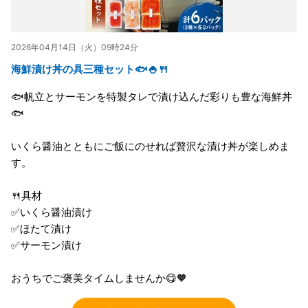
2026年04月14日（火）09時24分
海鮮漬け丼の具三種セット🐟🍚🍴
🐟帆立とサーモンを特製タレで漬け込んだ彩りも豊な海鮮丼
🐟
いくら醤油とともにご飯にのせれば贅沢な漬け丼が楽しめま
す。
🍴具材
✅いくら醤油漬け
✅ほたて漬け
✅サーモン漬け
おうちでご褒美タイムしませんか😋🧡