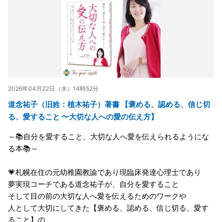
2026年04月22日（水）14時52分
道念祐子（旧姓：植木祐子）著書 【褒める、認める、信じ切
る、愛すること 〜大切な人への愛の伝え方】
～📚自分を愛すること、大切な人へ愛を伝えられるようにな
る本📚～
💗札幌在住の元幼稚園教諭であり現臨床発達心理士であり
夢実現コーチである道念祐子が、自分を愛すること
そして目の前の大切な人へ愛を伝えるためのワークや
人として大切にしてきた【褒める、認める、信じ切る、愛す
ること】の