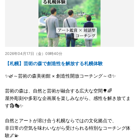
2026年04月17日（金）09時40分
【札幌】芸術の森で創造性を解放する札幌体験
✨🌿～芸術の森美術館 × 創造性開放コーチング～🎨✨
芸術の森は、自然と芸術が融合する広大な空間🌳🌈
屋外彫刻や多彩な企画展を楽しみながら、感性を解き放てま
す🗿🎭✨
自然とアートが溶け合う札幌ならではの文化拠点で、
非日常の空気を味わいながら受けられる特別なコーチング体
験🌌💫