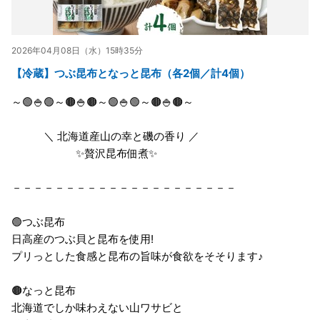
2026年04月08日（水）15時35分
【冷蔵】つぶ昆布となっと昆布（各2個／計4個）
～🟢🍚🟢～🟤🍚🟤～🟢🍚🟢～🟤🍚🟤～
＼ 北海道産山の幸と磯の香り ／
✨贅沢昆布佃煮✨
－－－－－－－－－－－－－－－－－－－－－
🟢つぶ昆布
日高産のつぶ貝と昆布を使用!
プリっとした食感と昆布の旨味が食欲をそそります♪
🟤なっと昆布
北海道でしか味わえない山ワサビと