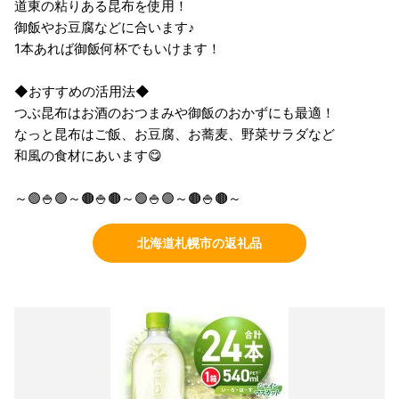
道東の粘りある昆布を使用！
御飯やお豆腐などに合います♪
1本あれば御飯何杯でもいけます！
◆おすすめの活用法◆
つぶ昆布はお酒のおつまみや御飯のおかずにも最適！
なっと昆布はご飯、お豆腐、お蕎麦、野菜サラダなど
和風の食材にあいます😋
～🟢🍚🟢～🟤🍚🟤～🟢🍚🟢～🟤🍚🟤～
北海道札幌市の返礼品