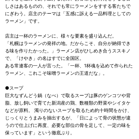
しさはあるものの、それでも常にラーメンをすする客たちで
にぎわう。店主のテーマは「五感に訴える一品料理としての
ラーメン」です。
店主は一杯のラーメンに、様々な要素を盛り込んだ。
「札幌はラーメンの発祥の地。だからこそ、自分が納得でき
る味を作りたかった。」ラーメン店がひしめき合うススキノ
で、「けやき」の名はすでに全国区。
ある常連客の一人が言った。「一杯、1杯魂を込めて作られた
ラーメン、これこそ味噌ラーメンの王道だな」。
●スープ
巨大なずんどう鍋（なべ）で取るスープは豚のゲンコツや背
脂、放し飼いで育てた新潟産の鶏、数種類の野菜やシイタケ
などが原料。 濁りのないスープを取るため約十時間をかけ、
じっくりとうまみを抽出するが、「日によって骨の状態が違
うので仕上げに再度、必要な部位の骨を足して、一定の味を
保っています」という徹底ぶり。