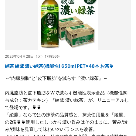
2026年04月28日（火）17時56分
緑茶 綾鷹 濃い緑茶(機能性) 650ml PET×48本 お茶🍵
～”内臓脂肪”と”皮下脂肪”を減らす『濃い緑茶』～
内臓脂肪と皮下脂肪をWで減らす機能性表示食品（機能性関
与成分：茶カテキン）『綾鷹 濃い緑茶』が、リニューアルし
て登場です。🍵🍵
「綾鷹」ならではの抹茶の品質感と、抹茶使用量を「綾鷹」
の2倍🍵🍵使用したしっかり濃い旨みはそのままに、苦み/渋
み/後味を見直して味わいのバランスを改善。