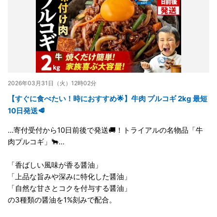
2026年03月31日（火）12時02分
【すぐに食べたい！時におすすめ🌟】牛肉 プルコギ 2kg 最短
10日発送🥩
…寄付受付から10日前後で発送🚚！トライアルの名物品「牛
肉プルコギ」🐂…
「香ばしい風味が香る醤油」
「上品な旨みや深みに特化した醤油」
「自然な甘さとコクを付与する醤油」
の3種類の醤油を1%刻みで配合。