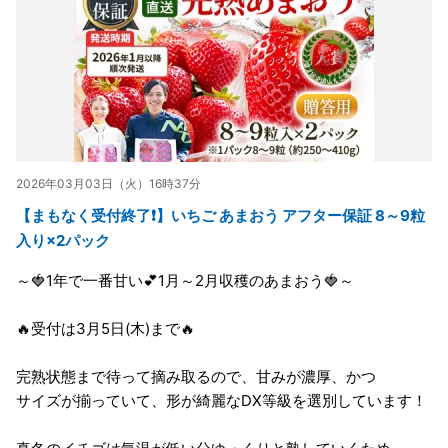
2026年03月03日（火）16時37分
【まもなく受付終了❗】いちご あまおう アフター保証 8～9粒
入り×2パック
～🍓1年で一番甘い💕1月～2月収穫のあまおう🍓～
🔥受付は3月5日(木)まで🔥
完熟状態まで待って摘み取るので、甘みが濃厚、かつ
サイズが揃っていて、形が綺麗なDX等級を選別しています！