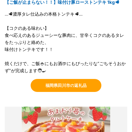
【ご飯が止まらない！！】味付け豚ローストンテキ 1kg🥩
…🥩濃厚タレ仕込みの本格トンテキ🥩…
【コクのある味わい】
食べ応えのあるジューシーな豚肉に、甘辛くコクのあるタレ
をたっぷりと絡めた、
味付けトンテキです！！
焼くだけで、ご飯🍚にもお酒🍺にもぴったりな“ごちそうおか
ず”が完成します🧑‍🍳
福岡県田川市の返礼品