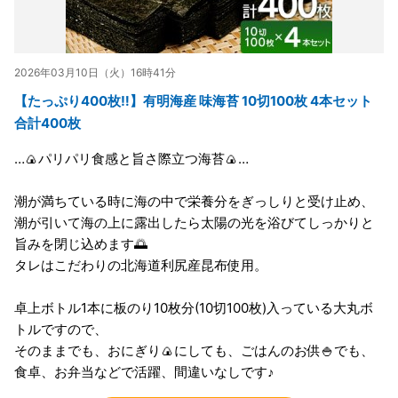
2026年03月10日（火）16時41分
【たっぷり400枚‼️】有明海産 味海苔 10切100枚 4本セット
合計400枚
…🍙パリパリ食感と旨さ際立つ海苔🍙…
潮が満ちている時に海の中で栄養分をぎっしりと受け止め、
潮が引いて海の上に露出したら太陽の光を浴びてしっかりと
旨みを閉じ込めます🌅
タレはこだわりの北海道利尻産昆布使用。
卓上ボトル1本に板のり10枚分(10切100枚)入っている大丸ボ
トルですので、
そのままでも、おにぎり🍙にしても、ごはんのお供🍚でも、
食卓、お弁当などで活躍、間違いなしです♪