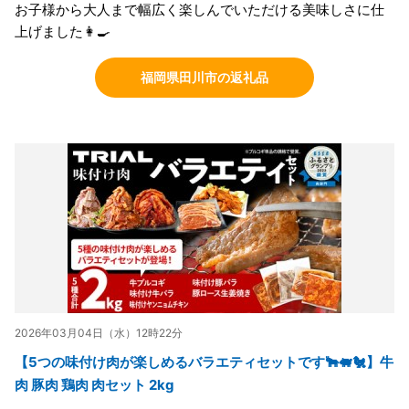
お子様から大人まで幅広く楽しんでいただける美味しさに仕
上げました👩‍🍳
福岡県田川市の返礼品
2026年03月04日（水）12時22分
【5つの味付け肉が楽しめるバラエティセットです🐂🐖🐔】牛
肉 豚肉 鶏肉 肉セット 2kg