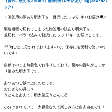
【贅沢に使える大容量‼️】無着色明太子 訳あり 1kg(250×4パ
ック)
＼贈答用の訳あり明太子を、贅沢にたっぷり1キロお届け🚚／
製造過程で切れてしまった贈答用の訳あり明太子を、
並切れ・バラコ込みで贅沢にたっぷり1キロお届けします。
250gごとに分かれておりますので、保存にも便利で使いやす
いです♪
自然そのまま無着色でお作りしており、昆布の旨味がしっか
り染みた明太子です。
あつあつご飯の上にのせて🍚、
おにぎりの具に🍙
うどんとあえて、明太釜玉うどんに🍜
小分けされていて、大容量なので楽しみ方は自由自在です！