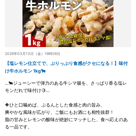
2026年03月13日（金）16時06分
【塩レモン仕立てで、ぷりっぷり食感がクセになる！】味付
け牛ホルモン 1kg🐂
…🐂ジューシーで弾力のある牛シマ腸を、さっぱり香る塩レ
モンだれで味付け🍋…
🔶ひと口噛めば、ぷるんとした食感と肉の旨み、
爽やかな風味が広がり、ご飯にもお酒にも相性抜群！
脂の甘みとレモンの酸味が絶妙にマッチした、食べ応えのあ
る一品です。