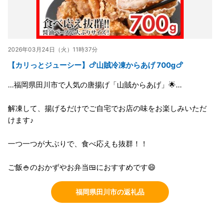
2026年03月24日（火）11時37分
【カリっとジューシー】🍗山賊冷凍からあげ 700g🍗
…福岡県田川市で人気の唐揚げ「山賊からあげ」🌟…
解凍して、揚げるだけでご自宅でお店の味をお楽しみいただ
けます♪
一つ一つが大ぶりで、食べ応えも抜群！！
ご飯🍚のおかずやお弁当🍱におすすめです😄
福岡県田川市の返礼品