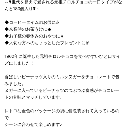
～❣️世代を超えて愛される元祖チロルチョコの一口タイプがな
んと180個入り❣️～
◆コーヒータイムのお供に☕
◆来客時のお茶うけに🫖
◆お子様の春休みのおやつに👧
◆大切な方へのちょっとしたプレゼントに🎀
1962年に誕生した元祖チロルチョコを食べやすいひと口サイ
ズにしました！
香ばしいピーナッツ入りのミルクヌガーをチョコレートで包
みました。
ヌガーに入っているピーナッツのつぶつぶ食感がチョコレー
トの甘味とマッチしています。
レトロな金色のパッケージの袋に個包装されて入っているの
で、
シーンに合わせて楽しめます♪