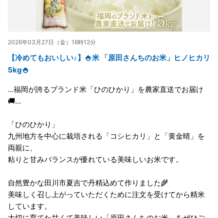
2026年03月27日（金）16時12分
【冷めてもおいしい♪】🍚米 「原田さんちのお米」ヒノヒカリ
5kg🍚
…福岡が誇るブランド米「ひのひかり」を農家直送でお届け
🚚…
「ひのひかり」
九州地方を中心に栽培される「コシヒカリ」と「黄金晴」を
両親に、
粘りと甘みバランスが優れている美味しいお米です。
自然豊かな田川市夏吉で丹精込めて作りました🌾
美味しく召し上がっていただくために注文を受けてから精米
しています。
大切に育てた甘くて美味しい「原田さんちのお米」をぜひご