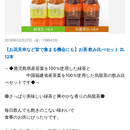
2026年02月27日（金）13時42分
【お花見🌸など皆で集まる機会にも】お茶 飲み比べセット 2L
12本
～◆鹿児島県産茶葉を100％使用した緑茶と
中国福建省産茶葉を100％使用した烏龍茶の飲み比
べセットです◆～
🟢さっぱり美味しい緑茶と爽やかな香りの烏龍茶🟠
毎日飲んでも飽きのこない味わいで
食事のお供にぴったりです。