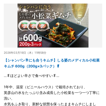
2026年03月19日（木）11時58分
【シャンパン🥂にも合うキムチ】しる婆のメディカル小松菜
キムチ 600g（200g×3パック）🥬
…🥬ほどよい辛さで食べやすい🥬…
1年中、温室（ビニールハウス）で栽培されており、
英彦山の水をたっぷり含み成長した小松菜を一つ一つ丁寧に
洗い、
水気をふき取り、新鮮な状態を保ったままキムチにしまし