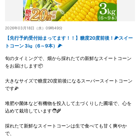
2026年03月18日（水）09時49分
【先行予約受付始まってます！！】糖度20度前後！🌽スイー
トコーン 3㎏（6～9本）🌽
旬のタイミングで、畑から採れたての新鮮なスイートコーン
をお届けします📦
大きなサイズで糖度20度前後になるスーパースイートコーン
です🌽
堆肥や菌体など有機物を投入して土づくりした圃場で、心を
込めて栽培しています🧑‍🌾
採れたて新鮮なスイートコーンは生で食べても甘く爽やか
で、