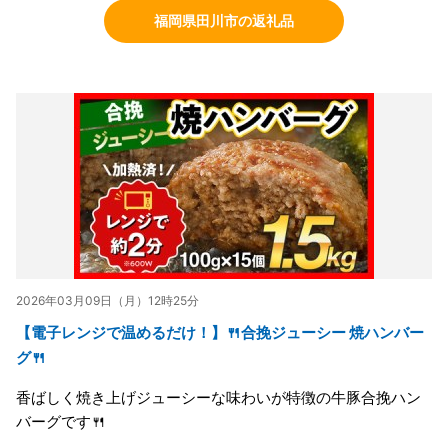
福岡県田川市の返礼品
2026年03月09日（月）12時25分
【電子レンジで温めるだけ！】🍴合挽ジューシー 焼ハンバー
グ🍴
香ばしく焼き上げジューシーな味わいが特徴の牛豚合挽ハン
バーグです🍴