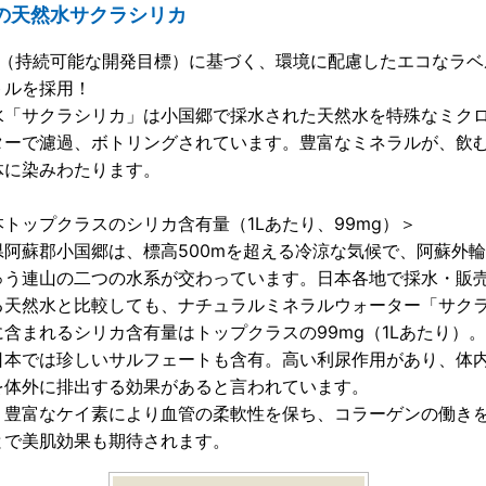
の天然水サクラシリカ
Gs（持続可能な開発目標）に基づく、環境に配慮したエコなラベ
トルを採用！
水「サクラシリカ」は小国郷で採水された天然水を特殊なミク
ターで濾過、ボトリングされています。豊富なミネラルが、飲
体に染みわたります。
本トップクラスのシリカ含有量（1Lあたり、99mg）＞
県阿蘇郡小国郷は、標高500mを超える冷涼な気候で、阿蘇外
ゅう連山の二つの水系が交わっています。日本各地で採水・販
る天然水と比較しても、ナチュラルミネラルウォーター「サク
に含まれるシリカ含有量はトップクラスの99mg（1Lあたり）
日本では珍しいサルフェートも含有。高い利尿作用があり、体
を体外に排出する効果があると言われています。
、豊富なケイ素により血管の柔軟性を保ち、コラーゲンの働き
とで美肌効果も期待されます。