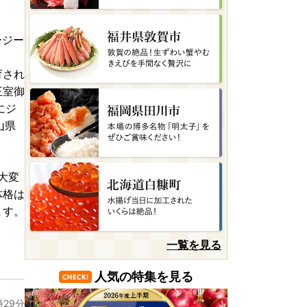
ージー
育され
王室御
にジ
山県
大変
体格は
ます。
一覧を見る
人気の特集を見る
時29分