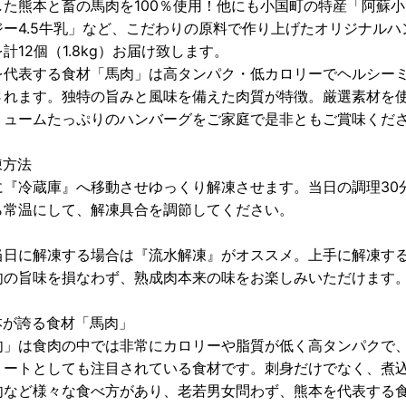
した熊本と畜の馬肉を100％使用！他にも小国町の特産「阿蘇
ジー4.5牛乳」など、こだわりの原料で作り上げたオリジナルハ
計12個（1.8kg）お届け致します。
を代表する食材「馬肉」は高タンパク・低カロリーでヘルシー
されます。独特の旨みと風味を備えた肉質が特徴。厳選素材を
リュームたっぷりのハンバーグをご家庭で是非ともご賞味くださ
凍方法
に『冷蔵庫』へ移動させゆっくり解凍させます。当日の調理30
ら常温にして、解凍具合を調節してください。
当日に解凍する場合は『流水解凍』がオススメ。上手に解凍す
肉の旨味を損なわず、熟成肉本来の味をお楽しみいただけます
本が誇る食材「馬肉」
肉」は食肉の中では非常にカロリーや脂質が低く高タンパクで
ミートとしても注目されている食材です。刺身だけでなく、煮
肉など様々な食べ方があり、老若男女問わず、熊本を代表する