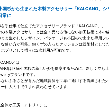
小国杉から生まれた木製アクセサリー「KALCANO」シ
日常に
杉を手仕事で仕立てたアクセサリーブランド「KALCANO」。
での木製アクセサリーとは全く異なる他にない加工技術で木の
のまま生かしたデザイン。パッケージも小国杉で出来た専用フ
々な使い方が可能。鉋くずの入ったクッションは緩衝材として
、ポプリとして様々に2次利用が可能です。
LCANOとは
LCANOは阿蘇小国杉の新しい姿を提案するために、新しく立ち
ewelryブランドです。
らないふるさとが育んだ地域資源を世界に通用する洗練された
リーに人の手で生まれ変わらせています。
域全体が工房（アトリエ）に