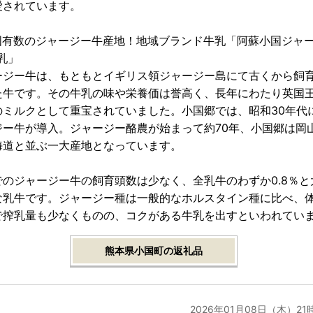
愛されています。
国有数のジャージー牛産地！地域ブランド牛乳「阿蘇小国ジャ
牛乳」
ージー牛は、もともとイギリス領ジャージー島にて古くから飼
た牛です。その牛乳の味や栄養価は誉高く、長年にわたり英国
のミルクとして重宝されていました。小国郷では、昭和30年代
ジー牛が導入。ジャージー酪農が始まって約70年、小国郷は岡
海道と並ぶ一大産地となっています。
でのジャージー牛の飼育頭数は少なく、全乳牛のわずか0.8％と
な乳牛です。ジャージー種は一般的なホルスタイン種に比べ、
で搾乳量も少なくものの、コクがある牛乳を出すといわれてい
熊本県小国町の返礼品
2026年01月08日（木）21