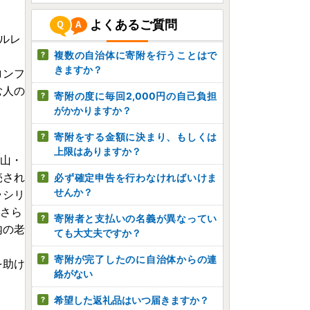
よくあるご質問
ルレ
複数の自治体に寄附を行うことはで
きますか？
ロンフ
む人の
寄附の度に毎回2,000円の自己負担
がかかりますか？
寄附をする金額に決まり、もしくは
上限はありますか？
輪山・
売され
必ず確定申告を行わなければいけま
せんか？
ラシリ
。さら
寄附者と支払いの名義が異なってい
内の老
ても大丈夫ですか？
寄附が完了したのに自治体からの連
を助け
絡がない
希望した返礼品はいつ届きますか？