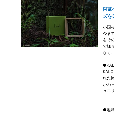
阿蘇
ズを
小国
今ま
をそ
で様
なく
●KA
KA
れたj
かわ
ュエ
●地