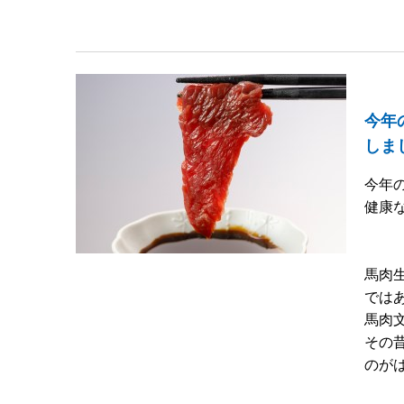
今年
しま
今年
健康
馬肉
では
馬肉
その
のが