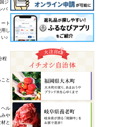
小国ジ
ンバ
ミート
使用し
い♪
分程
ること
。
、ヘル
込みや
食材と