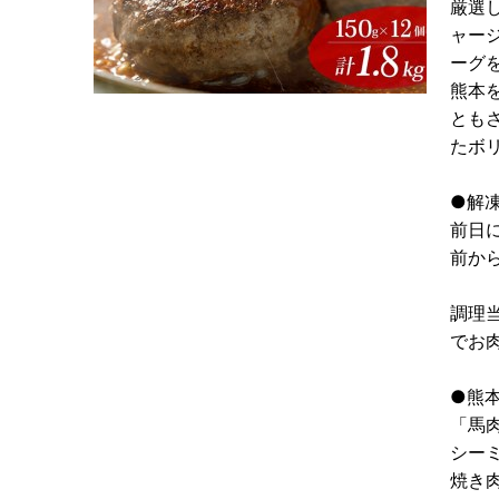
厳選
ャー
ーグを
熊本
とも
たボ
●解
前日
前か
調理
でお
●熊
「馬
シー
焼き