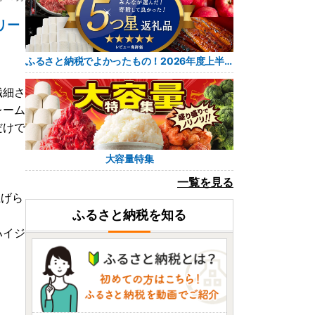
リー
ふるさと納税でよかったもの！2026年度上半期 レビュー5つ星返礼品
繊細さ
レーム
だけで
大容量特集
一覧を見る
上げら
ふるさと納税を知る
ハイジ