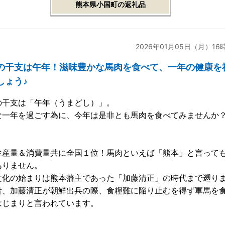
熊本県小国町の返礼品
2026年01月05日（月）16
の干支は午年！滋味豊かな馬肉を食べて、一年の健康を
しょう♪
の干支は「午年（うまどし）」。
な一年を過ごす為に、今年は是非とも馬肉を食べてみませんか
生産量＆消費量共に全国１位！馬肉といえば「熊本」と言って
ありません。
文化の始まりは熊本藩主であった「加藤清正」の時代まで遡り
昔、加藤清正が朝鮮出兵の際、食糧難に陥り止むを得ず軍馬を
はじまりと言われています。