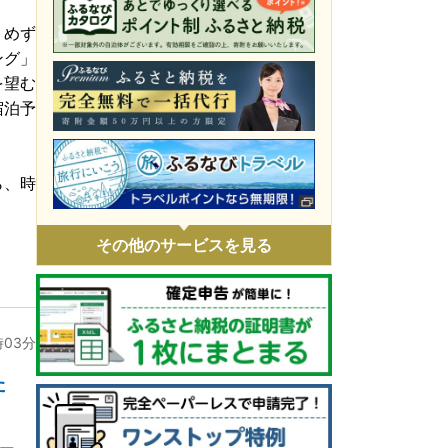
令和8年4月火災 災害支援
、めず
ング」
令和8年1月豪雪 災害支援
を望む
令和7年11月火災 災害支援
宿泊予
令和7年9・10月台風・豪雨 災害支援
令和7年 埼玉県白岡市役所火災に伴う支
ら、時
援
令和7年1・2月豪雪 災害支援
その他のサービスを見る
令和6年9月能登豪雨 災害支援
令和6年能登半島地震 災害支援
ウクライナ情勢による人道支援
時03分
た