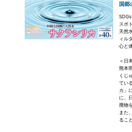
国郷
SD
スボ
天然
ィル
心と
＜日
熊本
くじ
てい
カ」
に、
廃物
また
るこ