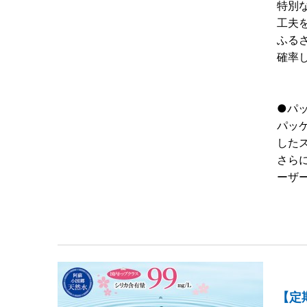
特別
工夫
ふる
確率
●パ
パッ
した
さら
ーザ
【定