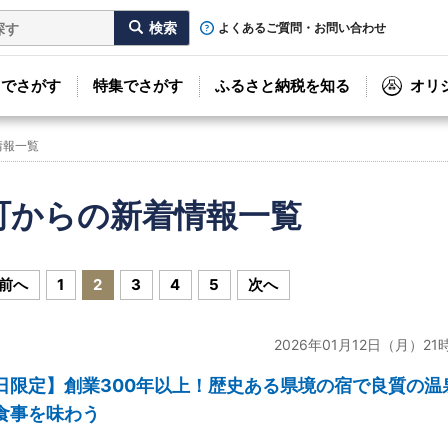
よくあるご質問・お問い合わせ
リでさがす
特集でさがす
ふるさと納税を知る
オリ
情報一覧
町からの新着情報一覧
前へ
1
2
3
4
5
次へ
2026年01月12日（月）21
日限定】創業300年以上！歴史ある県境の宿で良質の温
食事を味わう