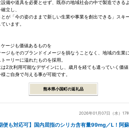
な設備や道具を必要とせず、既存の地域社会の中で製造できる
を確立し、
さとが「今の姿のままで新しい生業や事業を創出できる」スキ
しています。
ッケージも価値あるものを
ケージもそのブランドイメージを損なうことなく、地域の生業
ストーリーに溢れたものを採用。
には2次利用可能なデザインにし、歳月を経ても遺っていく価値
ー様ご自身で与える事が可能です。
熊本県小国町の返礼品
2026年01月07日（水）17
期便も対応可】国内屈指のシリカ含有量99mg／L！阿