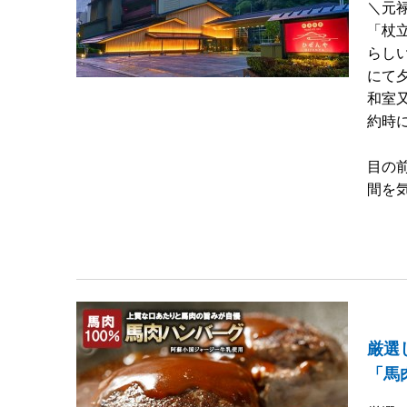
＼元
「杖
らし
にて
和室
約時
目の
間を
厳選
「馬