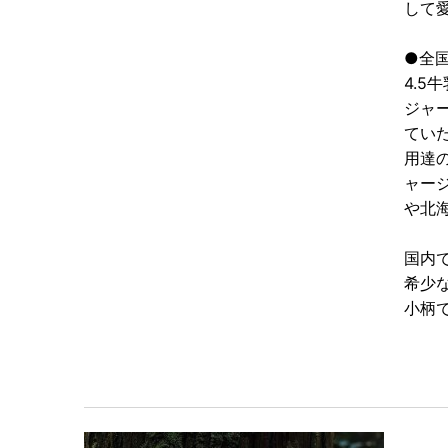
して
●全
4.5
ジャ
てい
用達
ャー
や北
国内
希少
小柄