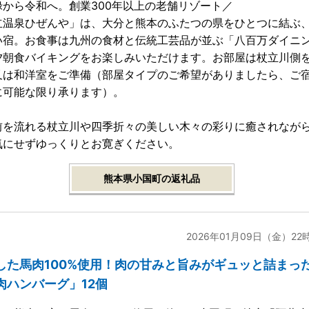
禄から令和へ。創業300年以上の老舗リゾート／
立温泉ひぜんや」は、大分と熊本のふたつの県をひとつに結ぶ
い宿。お食事は九州の食材と伝統工芸品が並ぶ「八百万ダイニ
夕朝食バイキングをお楽しみいただけます。お部屋は杖立川側
又は和洋室をご準備（部屋タイプのご希望がありましたら、ご
に可能な限り承ります）。
前を流れる杖立川や四季折々の美しい木々の彩りに癒されなが
気にせずゆっくりとお寛ぎください。
熊本県小国町の返礼品
2026年01月09日（金）22
した馬肉100%使用！肉の甘みと旨みがギュッと詰まっ
肉ハンバーグ」12個