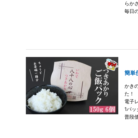
らか
毎日
簡単
かき
た！
電子
1パ
普段