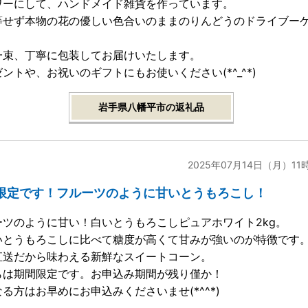
ワーにして、ハンドメイド雑貨を作っています。
等せず本物の花の優しい色合いのままのりんどうのドライブー
一束、丁寧に包装してお届けいたします。
ントや、お祝いのギフトにもお使いください(*^_^*)
岩手県八幡平市の返礼品
2025年07月14日（月）11
限定です！フルーツのように甘いとうもろこし！
ーツのように甘い！白いとうもろこしピュアホワイト2kg。
いとうもろこしに比べて糖度が高くて甘みが強いのが特徴です
直送だから味わえる新鮮なスイートコーン。
らは期間限定です。お申込み期間が残り僅か！
る方はお早めにお申込みくださいませ(*^^*)