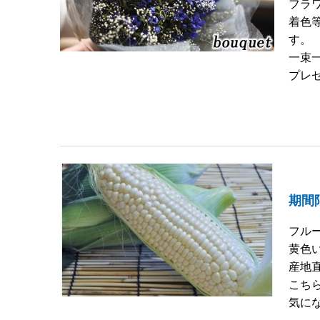
フラ
着色
す。
一束
プレゼ
期間
フル
黄色
産地
こち
気にな