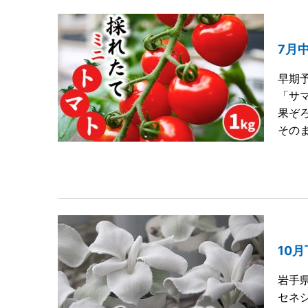
7月
早期
「サ
果ぞ
その
10
岩手
セネ