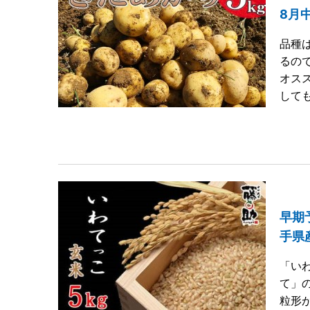
8月
品種
るの
オス
して
早期
手県産
「い
て」
粒形