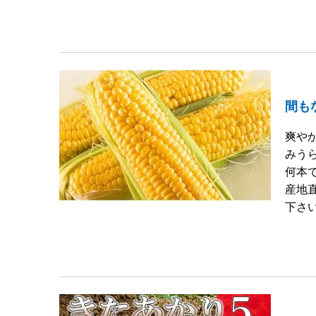
間も
爽や
みう
何本
産地
下さい