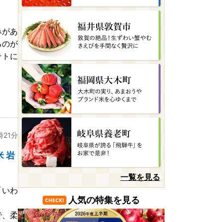
みがあ
るのが
テトに
時21分
 岩
一覧を見る
「いわ
人気の特集を見る
。
で、柔