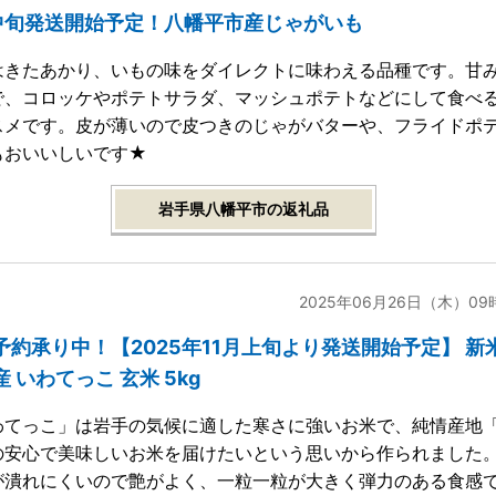
中旬発送開始予定！八幡平市産じゃがいも
はきたあかり、いもの味をダイレクトに味わえる品種です。甘
で、コロッケやポテトサラダ、マッシュポテトなどにして食べ
スメです。皮が薄いので皮つきのじゃがバターや、フライドポ
もおいいしいです★
岩手県八幡平市の返礼品
2025年06月26日（木）09
予約承り中！【2025年11月上旬より発送開始予定】 新米
 いわてっこ 玄米 5kg
わてっこ」は岩手の気候に適した寒さに強いお米で、純情産地
の安心で美味しいお米を届けたいという思いから作られました
が潰れにくいので艶がよく、一粒一粒が大きく弾力のある食感