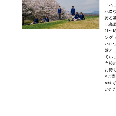
「ハ
ハロ
誇る
比高
11
ング
ハロ
盤と
てい
当校
お待
※ご
※※
いた