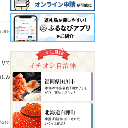
時28分
きりで
楽しみ
時21分