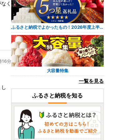
がなく
ふるさと納税でよかったもの！2026年度上半期 レビュー5つ星返礼品
時16分
大容量特集
一覧を見る
まし
ふるさと納税を知る