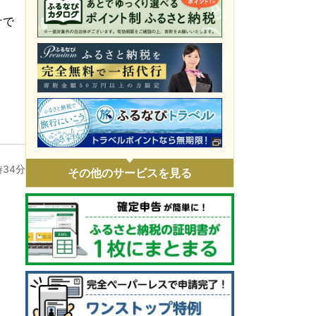
令和8年4月火災 災害支援
ケで
令和8年1月豪雪 災害支援
令和7年11月火災 災害支援
令和7年9・10月台風・豪雨 災害支援
令和7年 埼玉県白岡市役所火災に伴う支
援
令和7年1・2月豪雪 災害支援
時34分
その他のサービスを見る
令和6年9月能登豪雨 災害支援
令和6年能登半島地震 災害支援
ウクライナ情勢による人道支援
。