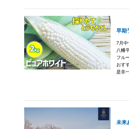
早期
7月
八幡
フル
おす
是非一
未来