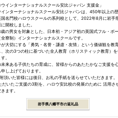
ロウインターナショナルスクール安比ジャパン 支援金」
ウインターナショナルスクール安比ジャパンは、450年以上の
英国名門校ハロウスクールの系列校として、2022年8月に岩手
原に開校しました。
〜18歳の男女を対象とした、日本初・アジア初の英国式フル・ボ
（全寮制）インターナショナルスクールです。
ウが大切にする「勇気・名誉・謙虚・友情」という価値観を教
し、次の3つの柱に基づいた全人教育（ホリスティック教育）を
ます。
の未来ある子供たちの育成に、皆様からのあたたかなご支援を
ち申し上げております。
寄附頂いた皆様には後日、お礼の手紙を送らせていただきます。
いただいたご支援の3割を、ハロウ安比校の発展のために 活用さ
だきます。
岩手県八幡平市の返礼品