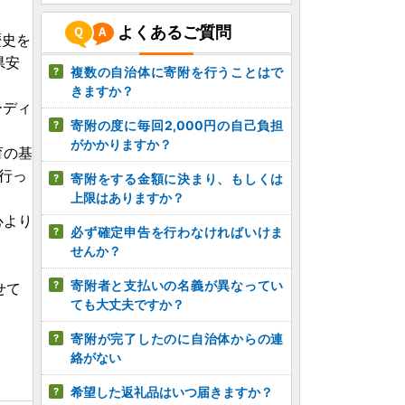
よくあるご質問
歴史を
県安
複数の自治体に寄附を行うことはで
きますか？
ーディ
寄附の度に毎回2,000円の自己負担
がかかりますか？
育の基
行っ
寄附をする金額に決まり、もしくは
上限はありますか？
心より
必ず確定申告を行わなければいけま
せんか？
寄附者と支払いの名義が異なってい
せて
ても大丈夫ですか？
寄附が完了したのに自治体からの連
絡がない
希望した返礼品はいつ届きますか？