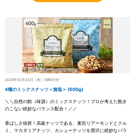
2025年10月23日（木）18時41分
4種のミックスナッツ＜無塩＞ (600g)
＼＼自然の館（味源）のミックスナッツ！プロが考えた飽き
のこない絶妙なバランス配合！／／
香ばしさ抜群！高級ナッツである、素煎りアーモンドとクル
ミ、マカダミアナッツ、カシューナッツを贅沢に絶妙なバラ