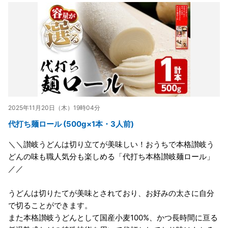
2025年11月20日（木）19時04分
代打ち麺ロール (500g×1本・3人前)
＼＼讃岐うどんは切り立てが美味しい！おうちで本格讃岐う
どんの味も職人気分も楽しめる「代打ち本格讃岐麺ロール」
／／
うどんは切りたてが美味とされており、お好みの太さに自分
で切ることができます。
また本格讃岐うどんとして国産小麦100%、かつ長時間に亘る