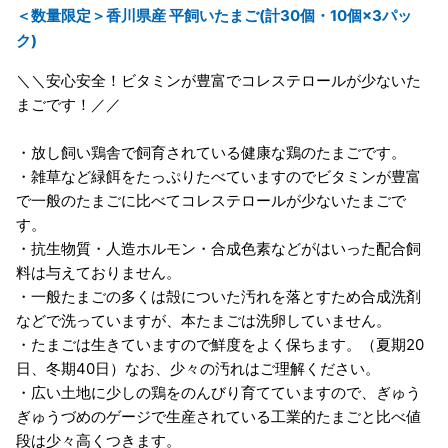
＜数量限定＞香川県産 平飼いたまご(計30個・10個×3パッ
ク)
＼＼安心安全！ビタミンが豊富でコレステロールが少ないた
まごです！／／
・放し飼い鶏舎で飼育されている健康な鶏のたまごです。
・雑草など緑餌をたっぷりたべていますのでビタミンが豊富
で一般のたまごに比べてコレステロールが少ないたまごで
す。
・抗生物質・人造ホルモン・合成色素などがはいった配合飼
料は与えておりません。
・一般たまごの多くは殻についた汚れを落とすため合成洗剤
などで洗っていますが、本たまごは洗卵していません。
・たまごは生きていますので鮮度をよく保ちます。（夏期20
日、冬期40日）なお、少々の汚れはご理解ください。
・広い土地に少しの鶏をのんびり育てていますので、ぎゅう
ぎゅうづめのゲージで生産されている工業的たまごと比べ値
段は少々高くつきます。