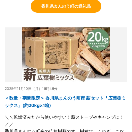
香川県まんのう町の返礼品
2025年11月10日（月）19時46分
＜数量・期間限定＞ 香川県まんのう町産 薪セット「広葉樹ミ
ックス」(約20kg×1箱)
＼＼乾燥済みだから使いやすい！薪ストーブやキャンプに！
／／
香川県まんのう町産の広葉樹薪です。樹種は、くぬぎ、こな