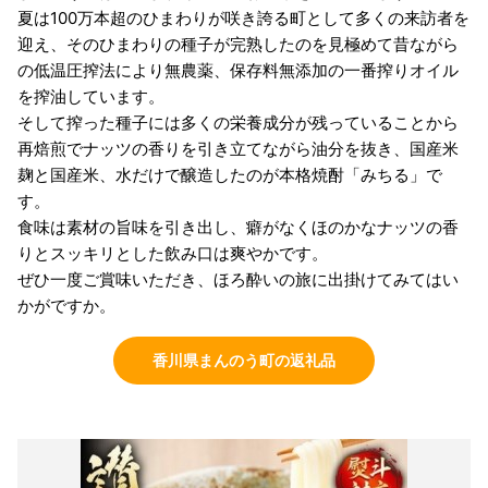
夏は100万本超のひまわりが咲き誇る町として多くの来訪者を
迎え、そのひまわりの種子が完熟したのを見極めて昔ながら
の低温圧搾法により無農薬、保存料無添加の一番搾りオイル
を搾油しています。
そして搾った種子には多くの栄養成分が残っていることから
再焙煎でナッツの香りを引き立てながら油分を抜き、国産米
麹と国産米、水だけで醸造したのが本格焼酎「みちる」で
す。
食味は素材の旨味を引き出し、癖がなくほのかなナッツの香
りとスッキリとした飲み口は爽やかです。
ぜひ一度ご賞味いただき、ほろ酔いの旅に出掛けてみてはい
かがですか。
香川県まんのう町の返礼品