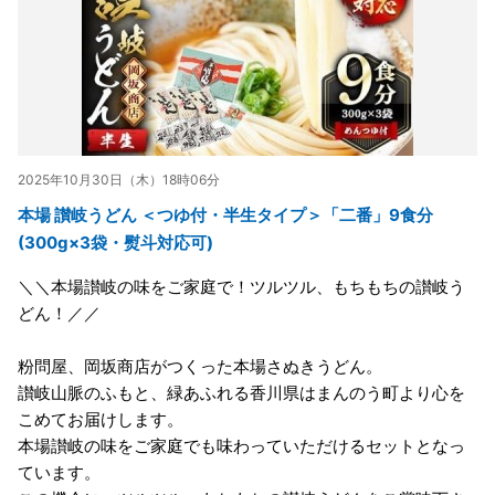
2025年10月30日（木）18時06分
本場 讃岐うどん ＜つゆ付・半生タイプ＞「二番」9食分
(300g×3袋・熨斗対応可)
＼＼本場讃岐の味をご家庭で！ツルツル、もちもちの讃岐う
どん！／／
粉問屋、岡坂商店がつくった本場さぬきうどん。
讃岐山脈のふもと、緑あふれる香川県はまんのう町より心を
こめてお届けします。
本場讃岐の味をご家庭でも味わっていただけるセットとなっ
ています。