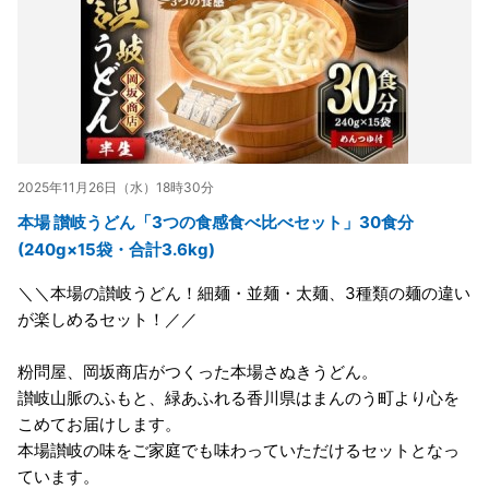
2025年11月26日（水）18時30分
本場 讃岐うどん「3つの食感食べ比べセット」30食分
(240g×15袋・合計3.6kg)
＼＼本場の讃岐うどん！細麺・並麺・太麺、3種類の麺の違い
が楽しめるセット！／／
粉問屋、岡坂商店がつくった本場さぬきうどん。
讃岐山脈のふもと、緑あふれる香川県はまんのう町より心を
こめてお届けします。
本場讃岐の味をご家庭でも味わっていただけるセットとなっ
ています。