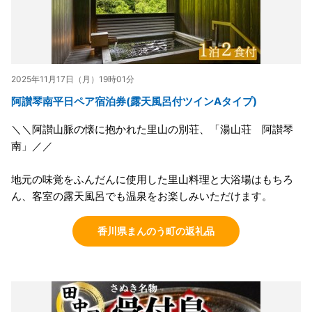
2025年11月17日（月）19時01分
阿讃琴南平日ペア宿泊券(露天風呂付ツインAタイプ)
＼＼阿讃山脈の懐に抱かれた里山の別荘、「湯山荘 阿讃琴
南」／／
地元の味覚をふんだんに使用した里山料理と大浴場はもちろ
ん、客室の露天風呂でも温泉をお楽しみいただけます。
香川県まんのう町の返礼品