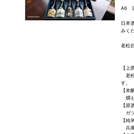
A6
日本
みく
老松自
【上
老松
す。
【本
燗も
【原
ガツ
【純
兵庫