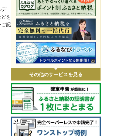
令和8年4月火災 災害支援
ルデ
などを
令和8年1月豪雪 災害支援
をご記
令和7年11月火災 災害支援
令和7年9・10月台風・豪雨 災害支援
令和7年 埼玉県白岡市役所火災に伴う支
援
令和7年1・2月豪雪 災害支援
その他のサービスを見る
令和6年9月能登豪雨 災害支援
令和6年能登半島地震 災害支援
ウクライナ情勢による人道支援