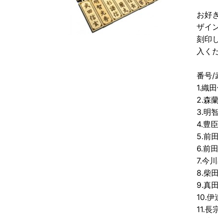
お好
ザイ
刻印
入く
番号/
1.織
2.森
3.
4.豊
5.
6.
7.
8.
9.
10.
11.