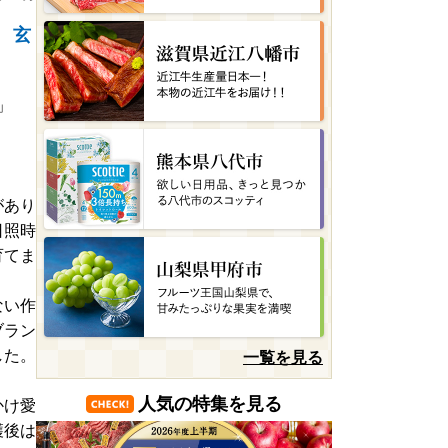
 玄
郷」
があり
日照時
育てま
ない作
ブラン
した。
一覧を見る
人気の特集を見る
かけ愛
穫後は