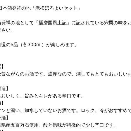
 日本酒発祥の地「老松ほろよいセット」
酒発祥の地として「播磨国風土記」に記されている宍粟の味を
ださい。
慢の5品（各300ml）が楽しめます。
撰】
昔ながらのお酒です。濃厚なので、燗してもとてもおいしい
醸造】
おいしく、旨みとキレがある辛口です。
酒】
ンと濃い、加水していないお酒です。ロック、冷がおすすめ
米酒】
県産五百万石使用。酸と渋味が特微的で少し辛口です。