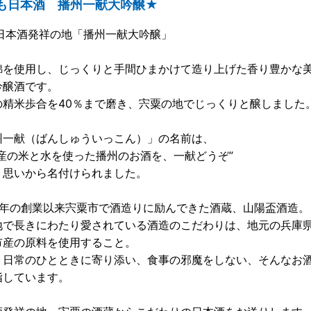
も日本酒 播州一献大吟醸★
 日本酒発祥の地「播州一献大吟醸」
錦を使用し、じっくりと手間ひまかけて造り上げた香り豊かな
吟醸酒です。
の精米歩合を40％まで磨き、宍粟の地でじっくりと醸しました
州一献（ばんしゅういっこん）」の名前は、
州産の米と水を使った播州のお酒を、一献どうぞ”
う思いから名付けられました。
8年の創業以来宍粟市で酒造りに励んできた酒蔵、山陽盃酒造。
地で長きにわたり愛されている酒造のこだわりは、地元の兵庫
市産の原料を使用すること。
、日常のひとときに寄り添い、食事の邪魔をしない、そんなお
指しています。