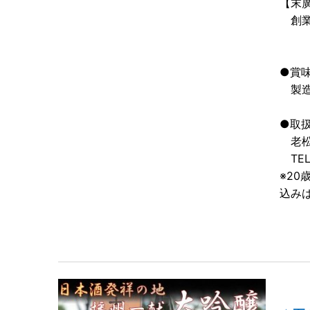
【末
創業
●賞
製造
●取
老松
TEL0
※2
込み