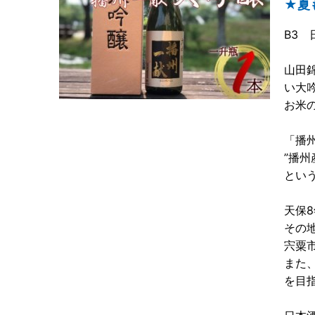
★夏
B3
山田
い大
お米
「播
”播
とい
天保
その
宍粟
また
を目