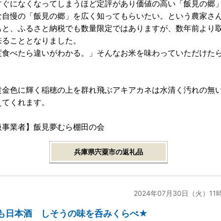
すぐになくなってしまうほど定評があり価値の高い「飯見の郷
な自慢の「飯見の郷」を広く知ってもらいたい。という農家さ
もと、ふるさと納税でも数量限定ではありますが、数年前より
来ることとなりました。
度食べたら違いがわかる。」そんなお米を味わっていただけた
。
黄金色に輝く稲穂の上を群れ飛ぶアキアカネは水清く汚れの無
えてくれます。
扱事業者】飯見夢むら棚田の会
兵庫県宍粟市の返礼品
2024年07月30日（火）11
も日本酒 しそうの味を呑みくらべ★