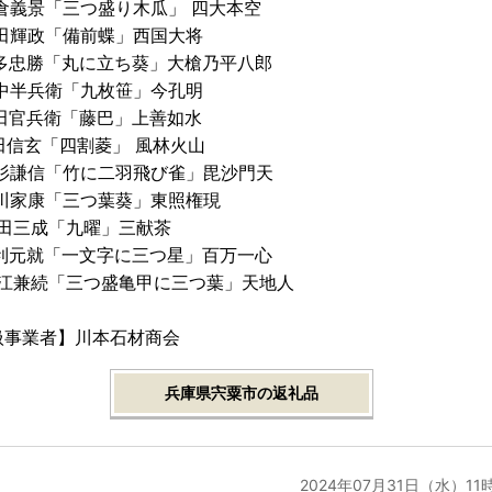
朝倉義景「三つ盛り木瓜」 四大本空
池田輝政「備前蝶」西国大将
本多忠勝「丸に立ち葵」大槍乃平八郎
竹中半兵衛「九枚笹」今孔明
黒田官兵衛「藤巴」上善如水
武田信玄「四割菱」 風林火山
上杉謙信「竹に二羽飛び雀」毘沙門天
徳川家康「三つ葉葵」東照権現
石田三成「九曜」三献茶
毛利元就「一文字に三つ星」百万一心
.直江兼続「三つ盛亀甲に三つ葉」天地人
扱事業者】川本石材商会
兵庫県宍粟市の返礼品
2024年07月31日（水）11