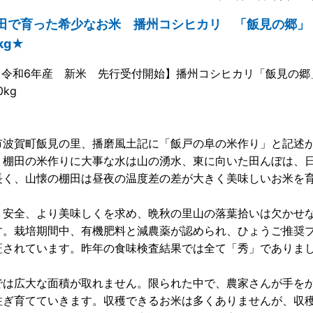
田で育った希少なお米 播州コシヒカリ 「飯見の郷」
kg★
4【令和6年産 新米 先行受付開始】播州コシヒカリ「飯見の
0kg
市波賀町飯見の里、播磨風土記に「飯戸の阜の米作り」と記述
。棚田の米作りに大事な水は山の湧水、東に向いた田んぼは、
長く、山懐の棚田は昼夜の温度差の差が大きく美味しいお米を
、安全、より美味しくを求め、晩秋の里山の落葉拾いは欠かせ
す。栽培期間中、有機肥料と減農薬が認められ、ひょうご推奨
証されています。昨年の食味検査結果では全て「秀」でありま
では広大な面積が取れません。限られた中で、農家さんが手を
注ぎ育てていきます。収穫できるお米は多くありませんが、収