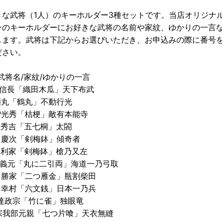
きな武将（1人）のキーホルダー3種セットです。当店オリジナ
ンのキーホルダーにお好きな武将の名前や家紋、ゆかりの一言
します。武将は下記からお選びいただき、お申込みの際に番号
ださい。
武将名/家紋/ゆかりの一言
田信長「織田木瓜」天下布武
蘭丸「鶴丸」不動行光
明智光秀「桔梗」敵有本能寺
臣秀吉「五七桐」太閤
前田慶次「剣梅鉢」傾奇者
前田利家「剣梅鉢」槍乃又左
今川義元「丸に二引両」海道一乃弓取
柴田勝家「二つ雁金」瓶割柴田
真田幸村「六文銭」日本一乃兵
伊達政宗「竹に雀」独眼竜
長宗我部元親「七つ片喰」天衣無縫