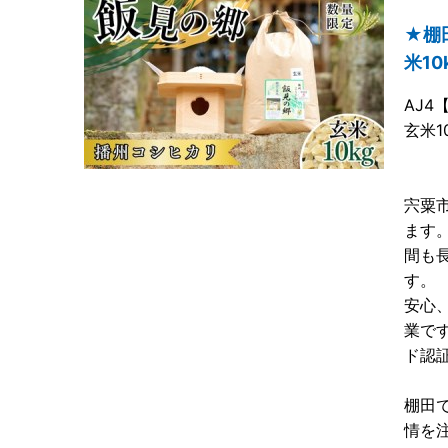
★棚
米10
AJ
玄米1
宍粟
ます
間も
す。
安心
業で
ド認
棚田
情を