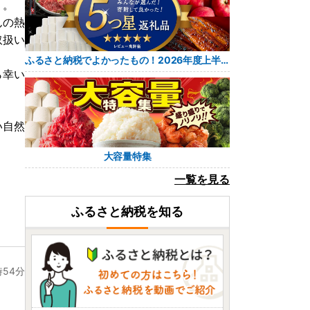
」。
んの熱
取扱い
ふるさと納税でよかったもの！2026年度上半期 レビュー5つ星返礼品
ら幸い
い自然
大容量特集
一覧を見る
ふるさと納税を知る
時54分