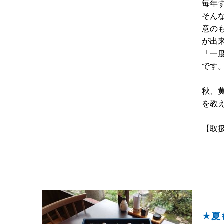
毎年
そん
意の
が出
「一
です
秋、
を教
【取
★夏