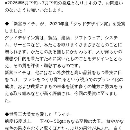
※2025年5月下旬～7月下旬の発送となりますので、お間違い
のないようお願いいたします。
◆「新富ライチ」が、 2020年度「グッドデザイン賞」を受賞
しました！
グッドデザイン賞は、製品、建築、ソフトウェア、システ
ム、サービスなど、私たちを取りまくさまざまなものごとに
贈られます。かたちのある無しにかかわらず、人が何らかの
理想や目的を果たすために築いたものごとをデザインととら
え、その質を評価・顕彰するものです。
新富ライチは、他にはない希少性と高い品質をもつ果実に目
をつけ、 ファンをつくり育てるという視点でのブランド化の
成功、および農業にまちの未来を託す多くの地方に勇気を与
える取り組みなどが高く評価され、今回の受賞に至りまし
た。
◆世界三大美女も愛した「ライチ」
糖度15度以上、一玉40～50gにもなる至極の大玉。 鮮やかな
赤色の果皮をむくと驚くほどたっぷりの果汁があふれ、白く