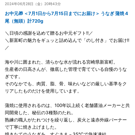
2024年06月28日（金）20時43分
お中元🎁 ＜7月1日から7月15日までにお届け＞ うなぎ 蒲焼 4
尾（無頭）計720g
＼日頃の感謝を込めて贈るお中元ギフト!!／
＼新富町の魅力をギュッと詰め込んで「のし付き」でお届け!!
／
海や川に囲まれた、清らかな水が流れる宮崎県新富町。
生産者の日高さんが、徹底した管理で育てている自慢のうな
ぎです。
そのなかでも、肉質、脂、骨、味わいなどの厳しい基準をク
リアしたものだけを使用しています。
蒲焼に使用されるのは、100年以上続く老舗醤油メーカーと共
同開発した、秘伝の3種類のたれ。
熟練の職人がたれつけを繰り返し、炭火と遠赤外線バーナー
で丁寧に焼き上げました。
焼きたてのうなぎを、すぐさま－35℃で急速凍結。