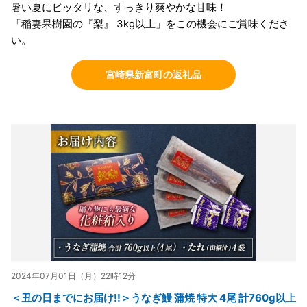
暑い夏にピッタリな、すっきり爽やかな甘味！
「稲妻果樹園の『梨』 3kg以上」をこの機会にご賞味くださ
い。
宮崎県新富町の返礼品
2024年07月01日（月）22時12分
＜丑の日までにお届け!!＞うなぎ鰻 蒲焼 特大 4尾 計760g以上