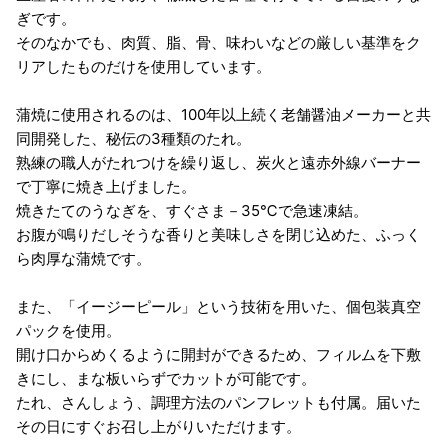
ぎです。
そのなかでも、肉質、脂、骨、味わいなどの厳しい基準をク
リアしたものだけを使用しています。
蒲焼に使用されるのは、100年以上続く老舗醤油メーカーと共
同開発した、秘伝の3種類のたれ。
熟練の職人がたれつけを繰り返し、炭火と遠赤外線バーナー
で丁寧に焼き上げました。
焼きたてのうなぎを、すぐさま－35℃で急速凍結。
お腹が鳴りだしそうな香りと美味しさを閉じ込めた、ふっく
ら肉厚な蒲焼です。
また、「イージーピール」という技術を用いた、個包装真空
パックを使用。
開け口からめくるように開封ができるため、フィルムを下敷
きにし、まな板いらずでカットが可能です。
たれ、さんしょう、調理方法のパンフレットも付属。届いた
その日にすぐお召し上がりいただけます。