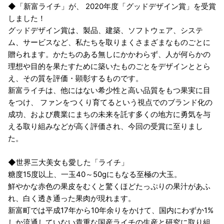
◆「新富ライチ」が、 2020年度「グッドデザイン賞」を受賞
しました！
グッドデザイン賞は、製品、建築、ソフトウェア、システ
ム、サービスなど、私たちを取りまくさまざまなものごとに
贈られます。かたちのある無しにかかわらず、人が何らかの
理想や目的を果たすために築いたものごとをデザインととら
え、その質を評価・顕彰するものです。
新富ライチは、他にはない希少性と高い品質をもつ果実に目
をつけ、 ファンをつくり育てるという視点でのブランド化の
成功、および農業にまちの未来を託す多くの地方に勇気を与
える取り組みなどが高く評価され、今回の受賞に至りまし
た。
◆世界三大美女も愛した「ライチ」
糖度15度以上、一玉40～50gにもなる至極の大玉。
鮮やかな赤色の果皮をむくと驚くほどたっぷりの果汁があふ
れ、白く透き通った果肉が現れます。
新富町では平成17年から10年余りをかけて、国内にわずか1%
しか流通していない貴重な国産ライチの生産と研究に取り組