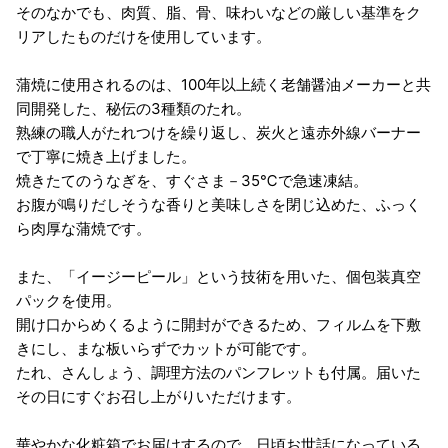
そのなかでも、肉質、脂、骨、味わいなどの厳しい基準をク
リアしたものだけを使用しています。
蒲焼に使用されるのは、100年以上続く老舗醤油メーカーと共
同開発した、秘伝の3種類のたれ。
熟練の職人がたれつけを繰り返し、炭火と遠赤外線バーナー
で丁寧に焼き上げました。
焼きたてのうなぎを、すぐさま－35℃で急速凍結。
お腹が鳴りだしそうな香りと美味しさを閉じ込めた、ふっく
ら肉厚な蒲焼です。
また、「イージーピール」という技術を用いた、個包装真空
パックを使用。
開け口からめくるように開封ができるため、フィルムを下敷
きにし、まな板いらずでカットが可能です。
たれ、さんしょう、調理方法のパンフレットも付属。届いた
その日にすぐお召し上がりいただけます。
華やかな化粧箱でお届けするので、日頃お世話になっている