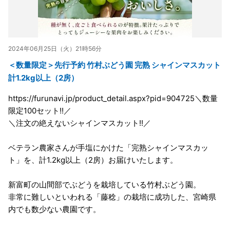
2024年06月25日（火）21時56分
＜数量限定＞先行予約 竹村ぶどう園 完熟 シャインマスカット
計1.2kg以上（2房）
https://furunavi.jp/product_detail.aspx?pid=904725＼数量
限定100セット!!／
＼注文の絶えないシャインマスカット!!／
ベテラン農家さんが手塩にかけた「完熟シャインマスカッ
ト」を、計1.2kg以上（2房）お届けいたします。
新富町の山間部でぶどうを栽培している竹村ぶどう園。
非常に難しいといわれる「藤稔」の栽培に成功した、宮崎県
内でも数少ない農園です。