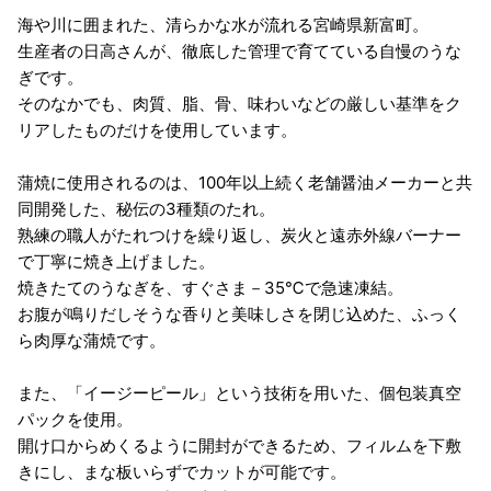
海や川に囲まれた、清らかな水が流れる宮崎県新富町。
生産者の日高さんが、徹底した管理で育てている自慢のうな
ぎです。
そのなかでも、肉質、脂、骨、味わいなどの厳しい基準をク
リアしたものだけを使用しています。
蒲焼に使用されるのは、100年以上続く老舗醤油メーカーと共
同開発した、秘伝の3種類のたれ。
熟練の職人がたれつけを繰り返し、炭火と遠赤外線バーナー
で丁寧に焼き上げました。
焼きたてのうなぎを、すぐさま－35℃で急速凍結。
お腹が鳴りだしそうな香りと美味しさを閉じ込めた、ふっく
ら肉厚な蒲焼です。
また、「イージーピール」という技術を用いた、個包装真空
パックを使用。
開け口からめくるように開封ができるため、フィルムを下敷
きにし、まな板いらずでカットが可能です。