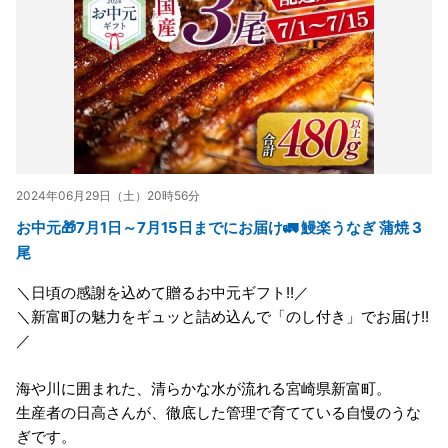
2024年06月29日（土）20時56分
お中元🎁7月1日～7月15日までにお届け🚛 鰻楽うなぎ 蒲焼 3
尾
＼日頃の感謝を込めて贈るお中元ギフト!!／
＼新富町の魅力をギュッと詰め込んで「のし付き」でお届け!!
／
海や川に囲まれた、清らかな水が流れる宮崎県新富町。
生産者の日高さんが、徹底した管理で育てている自慢のうな
ぎです。