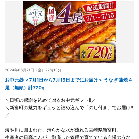
2024年06月21日（金）22時13分
お中元🎁 ＜7月1日から7月15日までにお届け＞ うなぎ 蒲焼 4
尾（無頭）計720g
＼日頃の感謝を込めて贈るお中元ギフト!!／
＼新富町の魅力をギュッと詰め込んで「のし付き」でお届け!!
／
海や川に囲まれた、清らかな水が流れる宮崎県新富町。
生産者の日高さんが、徹底した管理で育てている自慢のうな