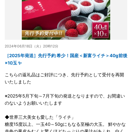
2024年06月18日（火）20時12分
［2025年発送］先行予約 希少！国産＜新富ライチ＞40g前後
×10玉 ✨
こちらの返礼品はご好評につき、先行予約として受付を再開
いたしました
※2025年5月下旬～7月下旬の発送となりますので、お間違い
のないようお願いいたします
◆世界三大美女も愛した「ライチ」
糖度15度以上、一玉40～50gにもなる至極の大玉。 鮮やかな
赤色の果皮をむくと驚くほどたっぷりの果汁があふれ、白く