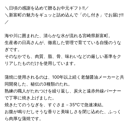
＼日頃の感謝を込めて贈るお中元ギフト!!／
＼新富町の魅力をギュッと詰め込んで「のし付き」でお届け!!
／
海や川に囲まれた、清らかな水が流れる宮崎県新富町。
生産者の日高さんが、徹底した管理で育てている自慢のうな
ぎです。
そのなかでも、肉質、脂、骨、味わいなどの厳しい基準をク
リアしたものだけを使用しています。
蒲焼に使用されるのは、100年以上続く老舗醤油メーカーと共
同開発した、秘伝の3種類のたれ。
熟練の職人がたれつけを繰り返し、炭火と遠赤外線バーナー
で丁寧に焼き上げました。
焼きたてのうなぎを、すぐさま－35℃で急速凍結。
お腹が鳴りだしそうな香りと美味しさを閉じ込めた、ふっく
ら肉厚な蒲焼です。