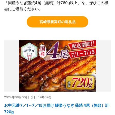
「国産うなぎ蒲焼4尾（無頭）計760g以上」を、ぜひこの機
会にご堪能ください。
宮崎県新富町の返礼品
2024年06月30日（日）19時39分
お中元🎁 7／1～7／15お届け 鰻楽うなぎ 蒲焼 4尾（無頭）計
720g