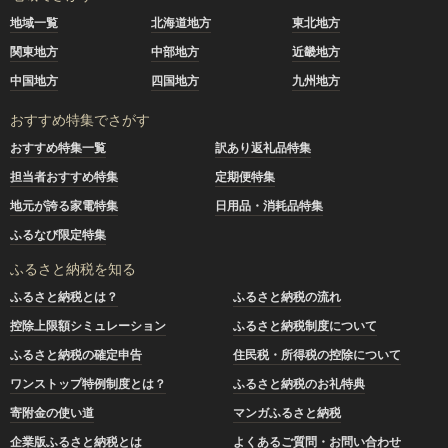
地域一覧
北海道地方
東北地方
関東地方
中部地方
近畿地方
中国地方
四国地方
九州地方
おすすめ特集でさがす
おすすめ特集一覧
訳あり返礼品特集
担当者おすすめ特集
定期便特集
地元が誇る家電特集
日用品・消耗品特集
ふるなび限定特集
ふるさと納税を知る
ふるさと納税とは？
ふるさと納税の流れ
控除上限額シミュレーション
ふるさと納税制度について
ふるさと納税の確定申告
住民税・所得税の控除について
ワンストップ特例制度とは？
ふるさと納税のお礼特典
寄附金の使い道
マンガふるさと納税
企業版ふるさと納税とは
よくあるご質問・お問い合わせ