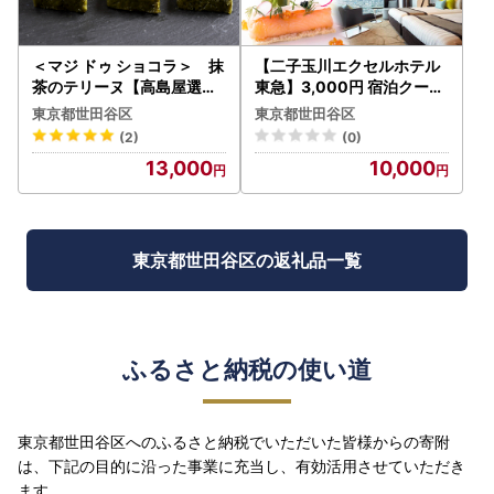
＜マジ ドゥ ショコラ＞ 抹
【二子玉川エクセルホテル
茶のテリーヌ【高島屋選定
東急】3,000円 宿泊クーポ
品】スイーツ 洋菓子 抹茶
ン券（ふるさとチケット）/
東京都世田谷区
東京都世田谷区
テリーヌ 抹茶スイーツ 宇治
東京都 世田谷区 宿泊 ホテ
(2)
(0)
抹茶 デザート 贈り物 プレ
ル 旅行 宿泊券 チケット_00
13,000
10,000
ゼント おすすめ ギフト 贈
15-001-se4
り物 プレゼント 贅沢 ご褒
美 東京 二子玉川 デパート_
0012-3-003-se4
東京都世田谷区の返礼品一覧
ふるさと納税の使い道
東京都世田谷区へのふるさと納税でいただいた皆様からの寄附
は、下記の目的に沿った事業に充当し、有効活用させていただき
ます。