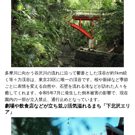
多摩川に向かう谷沢川の流れに沿って鬱蒼とした渓谷が約1km続
く等々力渓谷は、東京23区に唯一の渓谷です。桜や新緑など季節
ごとに表情を変える自然や、石壁を流れる滝などが訪れた人々を
癒してくれます。令和5年7月に発生した倒木被害の影響で、現在
園内の一部が立入禁止、通行止めとなっています。
劇場や飲食店などが立ち並ぶ活気溢れるまち「下北沢エリ
ア」