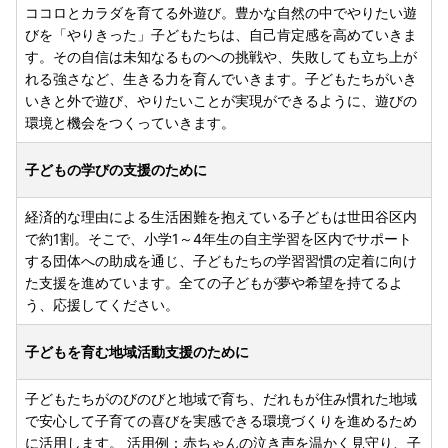
ココロとカラダを育てる外遊び。豊かな自然の中でやりたい遊
びを「やりきった」子どもたちは、自己肯定感を高めていきま
す。その自信は未知なるものへの挑戦や、失敗しても立ち上が
れる強さなど、生きる力を育んでいきます。子どもたちがいき
いきと外で遊び、やりたいことが実現ができるように、遊びの
環境と機会をつくっていきます。
子どもの学びの支援のために
経済的な理由による生活困難を抱えている子どもは世田谷区内
で約1割。そこで、小学1～4年生の自主学習を区内でサポート
する団体への助成を通じ、子どもたちの学習習慣の定着に向け
た支援を進めています。全ての子どもが夢や希望を持てるよ
う、応援してください。
子どもを育む地域活動支援のために
子どもたちがのびのびと地域で育ち、だれもが住み慣れた地域
で安心して子育ての喜びを実感できる環境づくりを進めるため
に活用します。 活用例：赤ちゃんの泣き声を温かく見守り、子