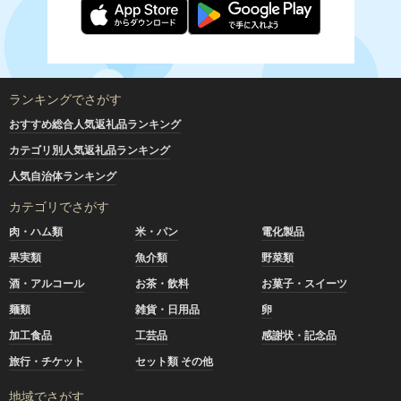
ランキングでさがす
おすすめ総合人気返礼品ランキング
カテゴリ別人気返礼品ランキング
人気自治体ランキング
カテゴリでさがす
肉・ハム類
米・パン
電化製品
果実類
魚介類
野菜類
酒・アルコール
お茶・飲料
お菓子・スイーツ
麺類
雑貨・日用品
卵
加工食品
工芸品
感謝状・記念品
旅行・チケット
セット類 その他
地域でさがす