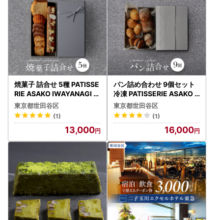
焼菓子 詰合せ 5種 PATISSE
パン詰め合わせ 9個セット
RIE ASAKO IWAYANAGI ス
冷凍 PATISSERIE ASAKO I
イーツ 洋菓子 クッキー お
WAYANAGI パンセット_00
東京都世田谷区
東京都世田谷区
菓子_0002-001-se4
02-006-se5
(1)
(1)
13,000
16,000