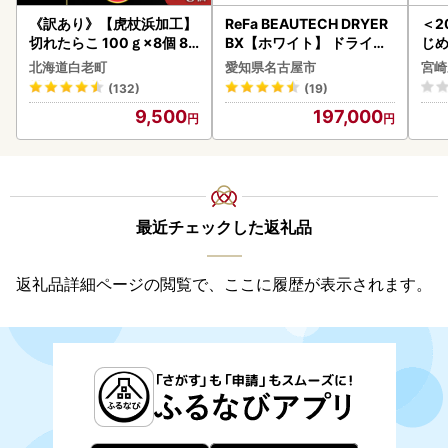
《訳あり》【虎杖浜加工】
ReFa BEAUTECH DRYER
＜2
切れたらこ 100ｇ×8個 80
BX【ホワイト】 ドライヤ
じ
0g AK081
ー 美容 家電 ドライヤー リ
ロイ
北海道白老町
愛知県名古屋市
宮崎
ファ
K00
(132)
(19)
9,500
197,000
最近チェックした返礼品
返礼品詳細ページの閲覧で、ここに履歴が表示されます。