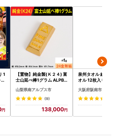
【置物】純金製(Ｋ２４) 富
泉州タオル 総パイル 白タ
-1
士山延べ棒1グラム ALPBK
オル 12枚入り 210匁
180
山梨県南アルプス市
大阪府阪南市
(9)
(39)
0
138,000
10,000