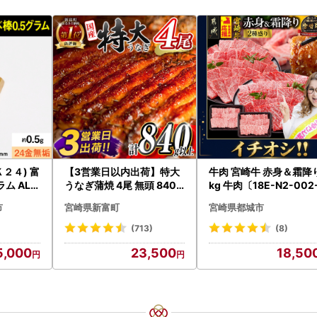
２４) 富
【3営業日以内出荷】特大
牛肉 宮崎牛 赤身＆霜降り 1
ム ALP
うなぎ蒲焼 4尾 無頭 840g
kg 牛肉〔18E-N2-002
以上 C388-840-3D
kg-S4A6-CF〕
市
宮崎県新富町
宮崎県都城市
(713)
(8)
5,000
23,500
18,50