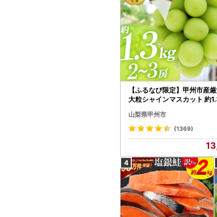
【ふるなび限定】甲州市産厳
大粒シャインマスカット 約1.3
～3房【2026年発送】（MG）
山梨県甲州市
472 FN-Limited-VO シャ
カット フルーツ
(1369)
13