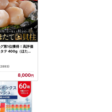
グ第1位獲得！高評価
ホタテ 400g（ほたて
）
(2893)
8,000