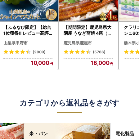
【ふるなび限定】【総合
【期間限定】鹿児島県大
クラリ
1位獲得!! レビュー高評価
隅産 うなぎ蒲焼 4尾（60
シュ60
★】〈2026年度配送分
0g） KN007-004-04-
0枚))
山梨県甲府市
鹿児島県鹿屋市
栃木県
〉山梨県産 シャインマス
cp18 うなぎ 鰻 魚 惣菜 総
ト)【
カット 2～3房（1.0kg以
菜
・沖縄県
(2009)
(5766)
上）シャイン フルーツ F
10,000
18,000
N-Limited-SP
カテゴリから返礼品をさがす
米・パン
電化製品