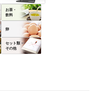
お茶・
飲料
卵
セット類・
その他