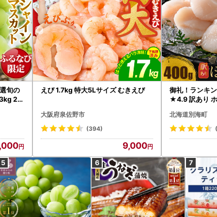
選旬の
えび 1.7kg 特大5Lサイズ むきえび
御礼！ランキン
kg 2
★4.9 訳あり 
B12-
帆立 貝柱 冷凍 
大阪府泉佐野市
北海道別海町
インマス
(394)
,000
9,000