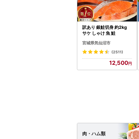
訳あり 銀鮭切身 約2kg
サケ しゃけ 魚 鮭
宮城県気仙沼市
(2511)
12,500
肉・
ハム類