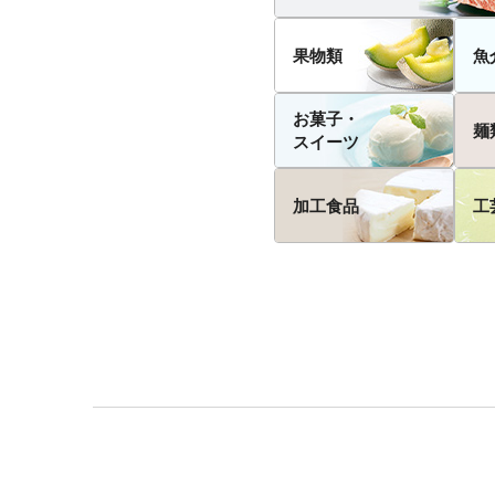
果物類
魚
お菓子・
麺
スイーツ
加工食品
工