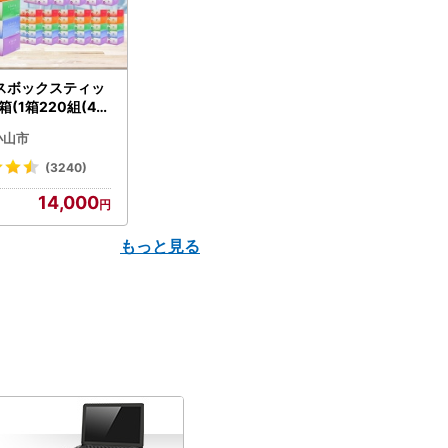
スボックスティッ
箱(1箱220組(44
(5個入り×12セッ
小山市
配送不可地域：離島
】【1256759】
(3240)
14,000
もっと見る