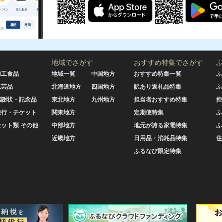
地域でさがす
おすすめ特集でさがす
加工食品
地域一覧
中国地方
おすすめ特集一覧
ふ
工芸品
北海道地方
四国地方
訳あり返礼品特集
ふ
感謝状・記念品
東北地方
九州地方
担当者おすすめ特集
控
旅行・チケット
関東地方
定期便特集
ふ
セット類 その他
中部地方
地元が誇る家電特集
ふ
近畿地方
日用品・消耗品特集
住
ふるなび限定特集