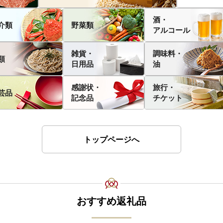
酒・
介類
野菜類
アルコール
雑貨・
調味料・
類
日用品
油
感謝状・
旅行・
芸品
記念品
チケット
トップページへ
おすすめ返礼品