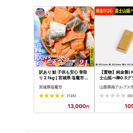
訳あり 鮭 子供も安心 骨取
【置物】純金製(Ｋ
り 2.1kg [ 宮城県 塩竈市 ]
士山延べ棒0.5グラ
鮭
BK181
宮城県塩竈市
山梨県南アルプス
(135)
(0)
13,000
10