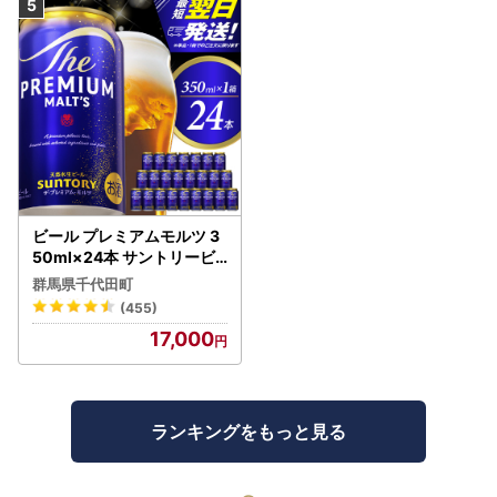
ビール プレミアムモルツ 3
50ml×24本 サントリービ
ール
群馬県千代田町
(455)
17,000
ランキングをもっと見る