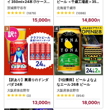
イ 350ml×24本 (1ケース)
ビール ＜千歳工場産＞350
究極の辛口 ＜茨城工場＞ 缶
ml（24本）
茨城県守谷市
北海道千歳市
ビール Asahi superDRY お
(1879)
(1098)
酒
15,000
14,800
【訳あり】裏通りのドンダ
【1位獲得】ビール よなよ
バダ 24本
なエール 26本 ビール
大阪府泉佐野市
大阪府泉佐野市
(3)
(954)
13,000
18,000