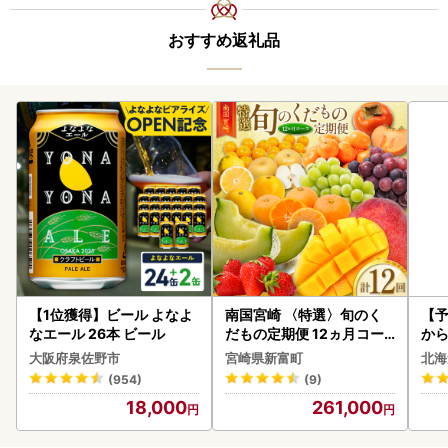
おすすめ返礼品
【1位獲得】ビール よなよ
南国宮崎 〈特選〉旬のく
【予
なエール 26本 ビール
だもの定期便 12ヵ月コー
から
ス【F84-25】
らい
大阪府泉佐野市
宮崎県新富町
北海
g 
(954)
(9)
)【
18,000
261,000