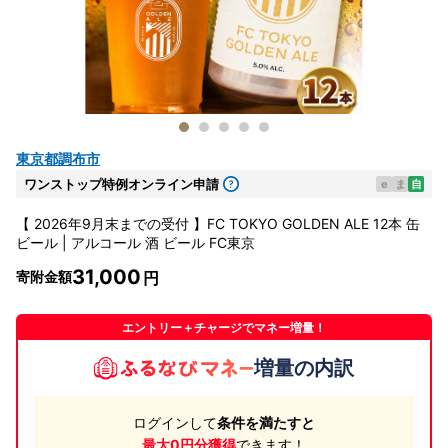
東京都調布市
ワンストップ特例オンライン申請
e
ま
自
【 2026年9月末までの受付 】FC TOKYO GOLDEN ALE 12本 缶
ビール | アルコール 酒 ビール FC東京
31,000
寄附金額
エントリー＋チャージでマネー増量！
増量の内訳
ログインして
条件を満たすと
最大0円分獲得
できます！