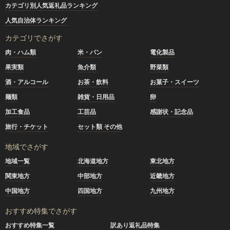
カテゴリ別人気返礼品ランキング
人気自治体ランキング
カテゴリでさがす
肉・ハム類
米・パン
電化製品
果実類
魚介類
野菜類
酒・アルコール
お茶・飲料
お菓子・スイーツ
麺類
雑貨・日用品
卵
加工食品
工芸品
感謝状・記念品
旅行・チケット
セット類 その他
地域でさがす
地域一覧
北海道地方
東北地方
関東地方
中部地方
近畿地方
中国地方
四国地方
九州地方
おすすめ特集でさがす
おすすめ特集一覧
訳あり返礼品特集