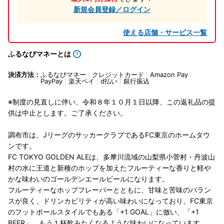
新規会員登録／ログイン
使える店舗・サービス一覧
ふるなびマネーとは
決済方法：
ふるなびマネー
クレジットカード
Amazon Pay
PayPay
楽天ペイ
d払い
銀行振込
※制度の見直しに伴い、令和８年１０月１日以降、この返礼品の提
供は中止とします。ご了承ください。
調布市は、JリーグのサッカークラブであるFC東京のホームタウ
ンです。
FC TOKYO GOLDEN ALEは、多摩川流域の山梨県小菅村・丹波山
村の水に王道と新種のホップを加えたフルーティーな香りと軽や
かな味わいのゴールデンエールビールになります。
フルーティーなホップフレーバーとともに、甘味と苦味のバラン
スが良く、ドリンカビリティが高い味わいになっており、FC東京
のフットボールスタイルでもある「+1 GOAL」に倣い、「+1
BEER」。もう１杯飲みたくなるような味わいになっています。