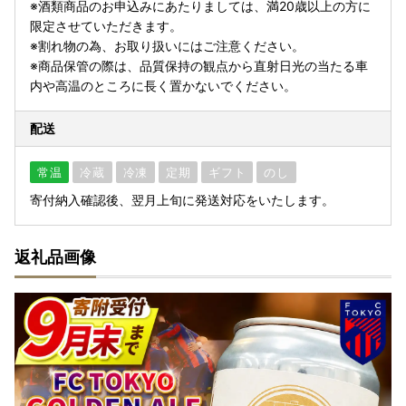
※酒類商品のお申込みにあたりましては、満20歳以上の方に
限定させていただきます。
※割れ物の為、お取り扱いにはご注意ください。
※商品保管の際は、品質保持の観点から直射日光の当たる車
内や高温のところに長く置かないでください。
配送
常温
冷蔵
冷凍
定期
ギフト
のし
寄付納入確認後、翌月上旬に発送対応をいたします。
返礼品画像