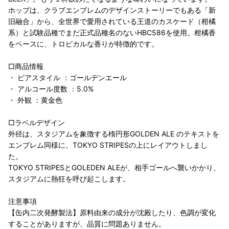
ホップは、クラブエンブレムのデザインストーリーでもある「新
旧融合」から、全世界で愛用されている王道のカスケード（柑橘
系）と試験品種でまだ正式品種名のないHBC586を使用。柑橘香
をベースに、トロピカルな香りが特徴的です。
□商品情報
・ ビアスタイル ：ゴールデンエール
・ アルコール度数 ：5.0%
・ 外観 ：黄金色
□ラベルデザイン
外径は、スタジアムを象徴する楕円形GOLDEN ALE のテキストを
エンブレム同様に、TOKYO STRIPESの上にレイアウトしまし
た。
TOKYO STRIPESとGOLEDEN ALEが、相手ゴールへ襲いかかり、
スタジアムに熱狂を呼び起こします。
注意事項
【缶内二次発酵製法】原料由来の成分が沈殿したり、色調が変化
することがありますが、品質に問題ありません。