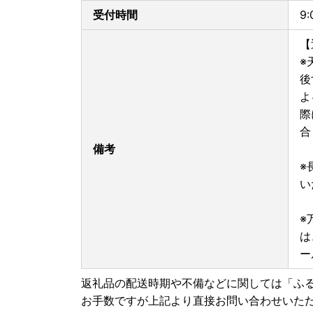
受付時間
9
【
※
後
よ
際
合
備考
※
い
※
は
ー
返礼品の配送時期や不備などに関しては「ふ
お手数ですが上記より直接お問い合わせいた