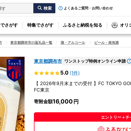
よくあるご質問・お問い合わせ
リでさがす
特集でさがす
ふるさと納税を知る
オリ
方
東京都調布市の返礼品一覧
酒・アルコール
ビール・発泡酒
東京都調布市
ワンストップ特例オンライン申請
5.0
(1件)
【 2026年9月末までの受付 】FC TOKYO GO
FC東京
16,000
寄附金額
エントリー＋チ