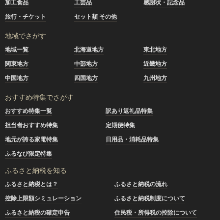
加工食品
工芸品
感謝状・記念品
旅行・チケット
セット類 その他
地域でさがす
地域一覧
北海道地方
東北地方
関東地方
中部地方
近畿地方
中国地方
四国地方
九州地方
おすすめ特集でさがす
おすすめ特集一覧
訳あり返礼品特集
担当者おすすめ特集
定期便特集
地元が誇る家電特集
日用品・消耗品特集
ふるなび限定特集
ふるさと納税を知る
ふるさと納税とは？
ふるさと納税の流れ
控除上限額シミュレーション
ふるさと納税制度について
ふるさと納税の確定申告
住民税・所得税の控除について