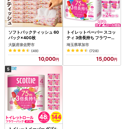
ソフトパックティッシュ 60
トイレットペーパー スコッ
パック×400枚
ティ 3倍長持ち フラワーパ
ック 4ロール×6P
大阪府泉佐野市
埼玉県草加市
(49)
(728)
10,000
15,000
トイレットペーパー ダブル