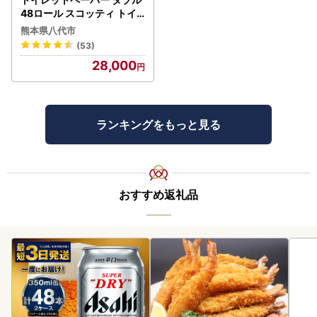
48ロール スコッティ トイ
レット
熊本県八代市
(53)
28,000
ランキングをもっと見る
おすすめ返礼品