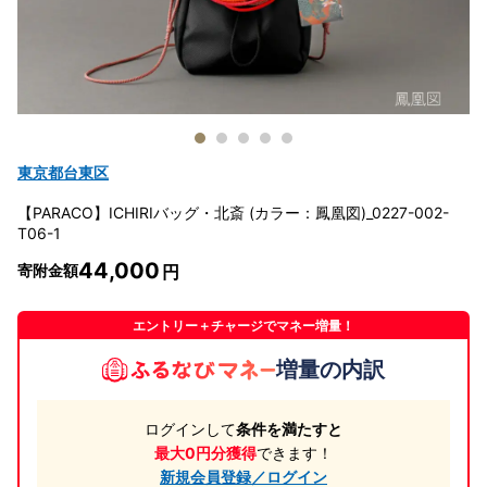
東京都台東区
【PARACO】ICHIRIバッグ・北斎 (カラー：鳳凰図)_0227-002-
T06-1
44,000
寄附金額
エントリー＋チャージでマネー増量！
増量の内訳
ログインして
条件を満たすと
最大0円分獲得
できます！
新規会員登録／ログイン