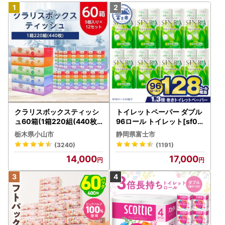
クラリスボックスティッシ
トイレットペーパー ダブル
ュ60箱(1箱220組(440枚))
96ロール トイレット[sf00
(5個入り×12セット)【配送
1-012]
栃木県小山市
静岡県富士市
不可地域：離島・沖縄県】
(3240)
(1191)
【1256759】
14,000
17,000