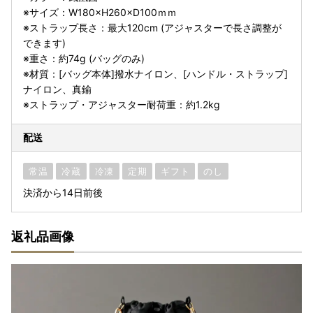
※サイズ：W180×H260×D100ｍｍ
※ストラップ長さ：最大120cm (アジャスターで長さ調整が
できます)
※重さ：約74g (バッグのみ)
※材質：[バッグ本体]撥水ナイロン、[ハンドル・ストラップ]
ナイロン、真鍮
※ストラップ・アジャスター耐荷重：約1.2kg
配送
常温
冷蔵
冷凍
定期
ギフト
のし
決済から14日前後
返礼品画像