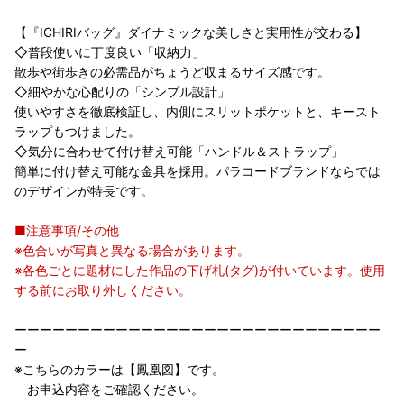
【『ICHIRIバッグ』ダイナミックな美しさと実用性が交わる】
◇普段使いに丁度良い「収納力」
散歩や街歩きの必需品がちょうど収まるサイズ感です。
◇細やかな心配りの「シンプル設計」
使いやすさを徹底検証し、内側にスリットポケットと、キースト
ラップもつけました。
◇気分に合わせて付け替え可能「ハンドル＆ストラップ」
簡単に付け替え可能な金具を採用。パラコードブランドならでは
のデザインが特長です。
■注意事項/その他
※色合いが写真と異なる場合があります。
※各色ごとに題材にした作品の下げ札(タグ)が付いています。使用
する前にお取り外しください。
ーーーーーーーーーーーーーーーーーーーーーーーーーーーーー
ー
※こちらのカラーは【鳳凰図】です。
お申込内容をご確認ください。