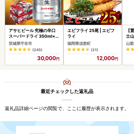
アサヒビール 究極の辛口
エビフライ 25尾 | エビフ
【置
スーパードライ 350ml×4
ライ
士山
8本 ビール
BK1
茨城県守谷市
福岡県須恵町
山梨
(245)
(21)
30,000
12,000
最近チェックした返礼品
返礼品詳細ページの閲覧で、ここに履歴が表示されます。