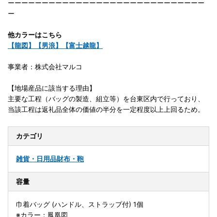
ーーーーーーーーーーーーーーーーーーーーーーーーーーーーー
ー
他カラーはこちら
【龍図】
【男浪】
【富士越龍】
事業者：株式会社マルコ
【地場産品に該当する理由】
主要な工程（バッグの製造、組立等）を台東区内で行っており、
当該工程は返礼品全体の価値の半分を一定程度以上上回るため。
カテゴリ
雑貨・日用品
財布・鞄
容量
巾着バッグ (ハンドル、ストラップ付) 1個
※カラー：鳳凰図