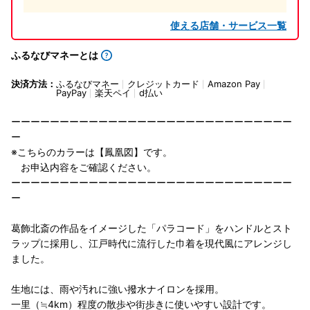
使える店舗・サービス一覧
ふるなびマネーとは
決済方法：
ふるなびマネー
クレジットカード
Amazon Pay
PayPay
楽天ペイ
d払い
ーーーーーーーーーーーーーーーーーーーーーーーーーーーーー
ー
※こちらのカラーは【鳳凰図】です。
お申込内容をご確認ください。
ーーーーーーーーーーーーーーーーーーーーーーーーーーーーー
ー
葛飾北斎の作品をイメージした「パラコード」をハンドルとスト
ラップに採用し、江戸時代に流行した巾着を現代風にアレンジし
ました。
生地には、雨や汚れに強い撥水ナイロンを採用。
一里（≒4km）程度の散歩や街歩きに使いやすい設計です。