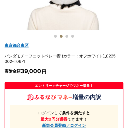
東京都台東区
パンダモチーフニットベレー帽 (カラー：オフホワイト)_0225-
002-T06-1
39,000
寄附金額
エントリー＋チャージでマネー増量！
増量の内訳
ログインして
条件を満たすと
最大0円分獲得
できます！
新規会員登録／ログイン