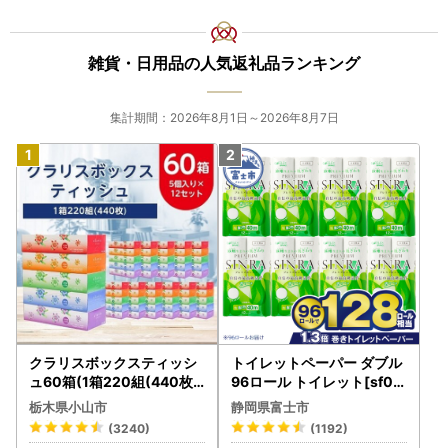
雑貨・日用品の人気返礼品ランキング
集計期間：2026年8月1日～2026年8月7日
クラリスボックスティッシ
トイレットペーパー ダブル
ュ60箱(1箱220組(440枚))
96ロール トイレット[sf00
(5個入り×12セット)【配送
1-012]
栃木県小山市
静岡県富士市
不可地域：離島・沖縄県】
(3240)
(1192)
【1256759】