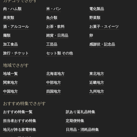
カテゴリでさがす
肉・ハム類
米・パン
電化製品
果実類
魚介類
野菜類
酒・アルコール
お茶・飲料
お菓子・スイーツ
麺類
雑貨・日用品
卵
加工食品
工芸品
感謝状・記念品
旅行・チケット
セット類 その他
地域でさがす
地域一覧
北海道地方
東北地方
関東地方
中部地方
近畿地方
中国地方
四国地方
九州地方
おすすめ特集でさがす
おすすめ特集一覧
訳あり返礼品特集
担当者おすすめ特集
定期便特集
地元が誇る家電特集
日用品・消耗品特集