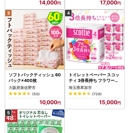
14,000
17,000
ソフトパックティッシュ 60
トイレットペーパー スコッ
パック×400枚
ティ 3倍長持ち フラワーパ
ック 4ロール×6P
大阪府泉佐野市
埼玉県草加市
(50)
(728)
10,000
15,000