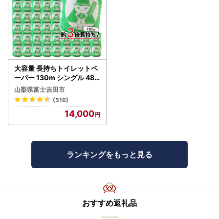
大容量 長持ちトイレットペ
ーパー 130m シングル 48R
芯なし 3倍巻 トイレット
山梨県富士吉田市
(516)
14,000
ランキングをもっと見る
おすすめ返礼品