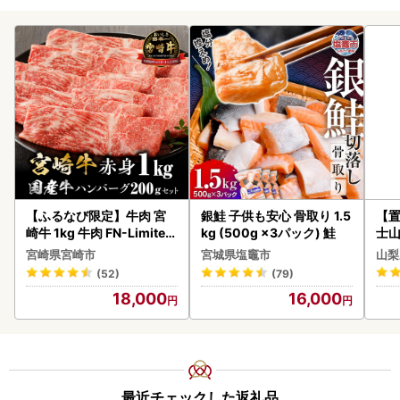
【ふるなび限定】牛肉 宮
銀鮭 子供も安心 骨取り 1.5
【置
崎牛 1kg 牛肉 FN-Limited
kg (500g ×3パック) 鮭
士山
-VO
180
宮崎県宮崎市
宮城県塩竈市
山梨
(52)
(79)
18,000
16,000
最近チェックした返礼品