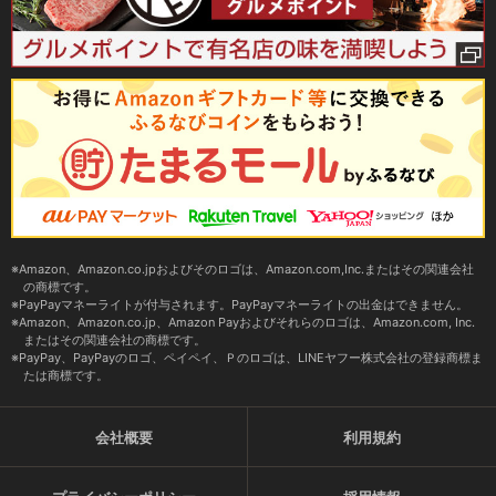
Amazon、Amazon.co.jpおよびそのロゴは、Amazon.com,Inc.またはその関連会社
の商標です。
PayPayマネーライトが付与されます。PayPayマネーライトの出金はできません。
Amazon、Amazon.co.jp、Amazon Payおよびそれらのロゴは、Amazon.com, Inc.
またはその関連会社の商標です。
PayPay、PayPayのロゴ、ペイペイ、Ｐのロゴは、LINEヤフー株式会社の登録商標ま
たは商標です。
会社概要
利用規約