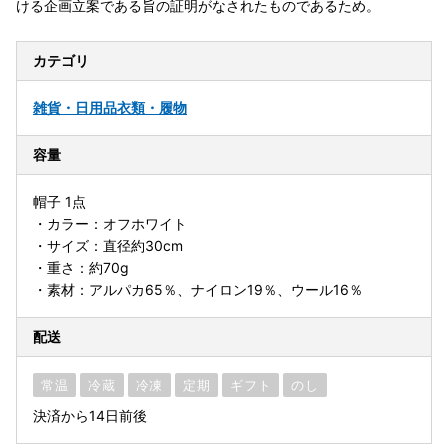
ける企画立案である旨の証明がなされたものであるため。
カテゴリ
雑貨・日用品
衣類・履物
容量
帽子 1点
・カラー：オフホワイト
・サイズ：直径約30cm
・重さ：約70g
・素材：アルパカ65％、ナイロン19％、ウール16％
配送
常温
冷蔵
冷凍
定期
ギフト
のし
決済から14日前後