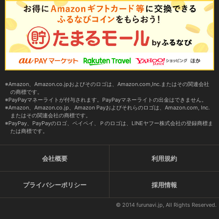
Amazon、Amazon.co.jpおよびそのロゴは、Amazon.com,Inc.またはその関連会社
の商標です。
PayPayマネーライトが付与されます。PayPayマネーライトの出金はできません。
Amazon、Amazon.co.jp、Amazon Payおよびそれらのロゴは、Amazon.com, Inc.
またはその関連会社の商標です。
PayPay、PayPayのロゴ、ペイペイ、Ｐのロゴは、LINEヤフー株式会社の登録商標ま
たは商標です。
会社概要
利用規約
プライバシーポリシー
採用情報
© 2014 furunavi.jp, All Rights Reserved.