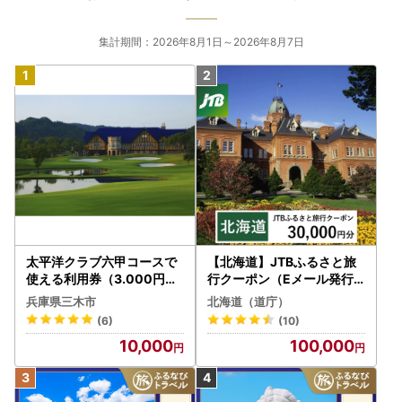
集計期間：2026年8月1日～2026年8月7日
太平洋クラブ六甲コースで
【北海道】JTBふるさと旅
使える利用券（3.000円分
行クーポン（Eメール発行
）
）30,000円分 旅行 トラベ
兵庫県三木市
北海道（道庁）
ル 宿泊 人気 おすすめ JTB
(6)
(10)
W030T
10,000
100,000