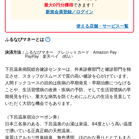
最大0円分獲得
できます！
新規会員登録／ログイン
使える店舗・サービス一覧
ふるなびマネーとは
決済方法：
ふるなびマネー
クレジットカード
Amazon Pay
PayPay
楽天ペイ
d払い
下呂温泉病院総合健診センターは、外来診療部門と健診部門を独
立させ、スタッフがスムーズで質の高い健診を心がけています。
人間ドックコースの目的は疾病の早期発見・早期治療につなげる
ことや、生活習慣病の改善・疾病の予防、そして生活習慣病の早
期発見を行い、重大な病気を防ぐためにふだんの生活を見直して
いただく大切な機会でもあります。
（下呂温泉宿泊クーポン券）
日本三名泉のある、下呂温泉のお湯は泉温、84度という高い温度
で湧いている正真正銘の天然温泉。
泉質はアルカリ性単純泉、無色透明、ほのかな香りととてもまろ