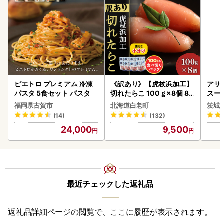
ピエトロ プレミアム 冷凍
《訳あり》【虎杖浜加工】
アサ
パスタ 5食セット パスタ
切れたらこ 100ｇ×8個 80
スー
0g AK081
8本
福岡県古賀市
北海道白老町
茨城
(14)
(132)
24,000
9,500
最近チェックした返礼品
返礼品詳細ページの閲覧で、ここに履歴が表示されます。