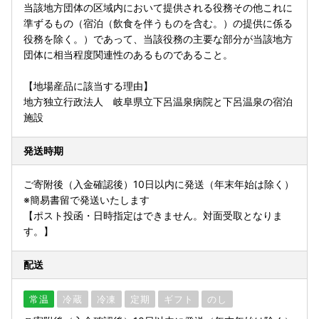
当該地方団体の区域内において提供される役務その他これに
準ずるもの（宿泊（飲食を伴うものを含む。）の提供に係る
役務を除く。）であって、当該役務の主要な部分が当該地方
団体に相当程度関連性のあるものであること。
【地場産品に該当する理由】
地方独立行政法人 岐阜県立下呂温泉病院と下呂温泉の宿泊
施設
発送時期
ご寄附後（入金確認後）10日以内に発送（年末年始は除く）
※簡易書留で発送いたします
【ポスト投函・日時指定はできません。対面受取となりま
す。】
配送
常温
冷蔵
冷凍
定期
ギフト
のし