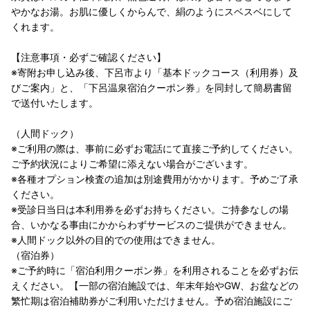
やかなお湯。お肌に優しくからんで、絹のようにスベスベにして
くれます。
【注意事項・必ずご確認ください】
※寄附お申し込み後、下呂市より「基本ドックコース（利用券）及
びご案内」と、「下呂温泉宿泊クーポン券」を同封して簡易書留
で送付いたします。
（人間ドック）
※ご利用の際は、事前に必ずお電話にて直接ご予約してください。
ご予約状況によりご希望に添えない場合がございます。
※各種オプション検査の追加は別途費用がかかります。予めご了承
ください。
※受診日当日は本利用券を必ずお持ちください。ご持参なしの場
合、いかなる事由にかからわずサービスのご提供ができません。
※人間ドック以外の目的での使用はできません。
（宿泊券）
※ご予約時に「宿泊利用クーポン券」を利用されることを必ずお伝
えください。【一部の宿泊施設では、年末年始やGW、お盆などの
繁忙期は宿泊補助券がご利用いただけません。予め宿泊施設にご