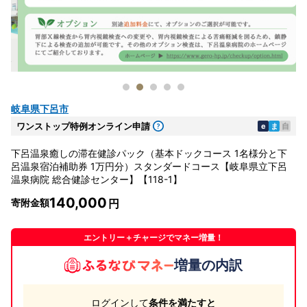
岐阜県下呂市
ワンストップ特例オンライン申請
e
ま
自
下呂温泉癒しの滞在健診パック（基本ドックコース 1名様分と下
呂温泉宿泊補助券 1万円分）スタンダードコース【岐阜県立下呂
温泉病院 総合健診センター】【118-1】
140,000
寄附金額
エントリー＋チャージでマネー増量！
増量の内訳
ログインして
条件を満たすと