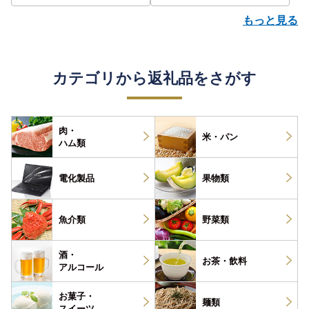
もっと見る
カテゴリから返礼品をさがす
肉・
米・パン
ハム類
電化製品
果物類
魚介類
野菜類
酒・
お茶・
飲料
アルコール
お菓子・
麺類
スイーツ