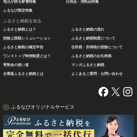
地元が誇る家電特集
日用品・消耗品特集
ふるなび限定特集
ふるさと納税を知る
ふるさと納税とは？
ふるさと納税の流れ
控除上限額シミュレーション
ふるさと納税制度について
ふるさと納税の確定申告
住民税・所得税の控除について
ワンストップ特例制度とは？
ふるさと納税のお礼特典
寄附金の使い道
マンガふるさと納税
企業版ふるさと納税とは
よくあるご質問・お問い合わせ
ふるなびオリジナルサービス