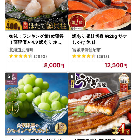
御礼！ランキング第1位獲得
訳あり 銀鮭切身 約2kg サケ
！高評価★4.9 訳あり ホタ
しゃけ 魚 鮭
テ 400g（ほたて 帆立 貝柱
北海道別海町
宮城県気仙沼市
冷凍 ）
(2893)
(2513)
8,000
12,500