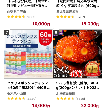
【ふるなび限定】【総合1位
【期間限定】鹿児島県大隅
獲得!! レビュー高評価★】
産 うなぎ蒲焼 4尾（600g
〈2026年度配送分〉山梨
） KN007-004-04-cp18
山梨県甲府市
鹿児島県鹿屋市
県産 シャインマスカット 2
うなぎ 鰻 魚 惣菜 総菜
(2009)
(5767)
～3房（1.0kg以上）シャイ
10,000
18,000
ン フルーツ FN-Limited-S
P
クラリスボックスティッシ
いくら醤油漬（鮭卵） 400
ュ60箱(1箱220組(440枚))
g(200g×2パック)_K022-
(5個入り×12セット)【配送
1676
栃木県小山市
北海道白糠町
不可地域：離島・沖縄県】
(3240)
(5674)
【1256759】
14,000
22,000