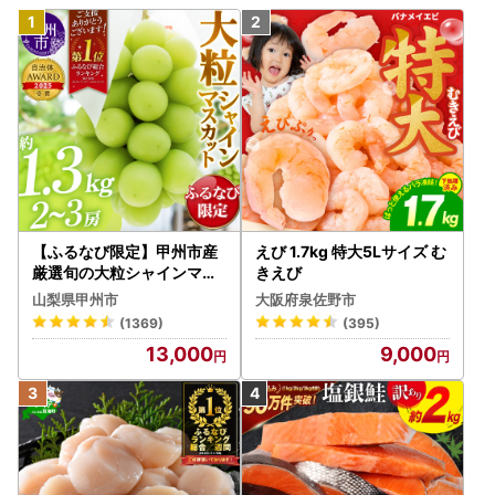
【ふるなび限定】甲州市産
えび 1.7kg 特大5Lサイズ む
厳選旬の大粒シャインマス
きえび
カット 約1.3kg 2～3房【2
山梨県甲州市
大阪府泉佐野市
026年発送】（MG）B12-
(1369)
(395)
472 FN-Limited-VO シャ
13,000
9,000
インマスカット フルーツ