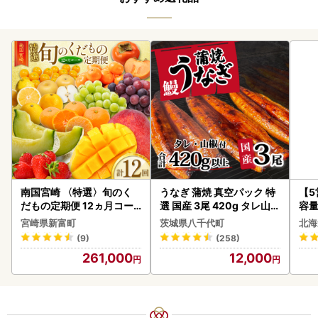
南国宮崎 〈特選〉旬のく
うなぎ 蒲焼 真空パック 特
【
だもの定期便 12ヵ月コー
選 国産 3尾 420g タレ山椒
容量
ス【F84-25】
付き うな重 ひつまぶし 訳
あ
宮崎県新富町
茨城県八千代町
北海
あり 茨城 ウナギ 鰻 個包装
ーグ
(9)
(258)
人気 美味しい 小分け 八千
05
261,000
12,000
代町