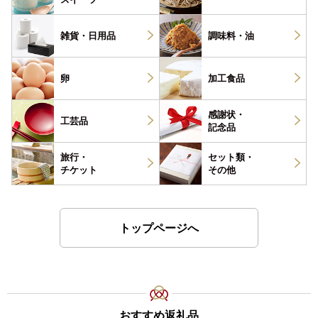
雑貨・
日用品
調味料・
油
卵
加工食品
感謝状・
工芸品
記念品
旅行・
セット類・
チケット
その他
トップページへ
おすすめ返礼品