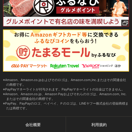
Amazon、Amazon.co.jpおよびそのロゴは、Amazon.com,Inc.またはその関連会社
の商標です。
PayPayマネーライトが付与されます。PayPayマネーライトの出金はできません。
Amazon、Amazon.co.jp、Amazon Payおよびそれらのロゴは、Amazon.com, Inc.
またはその関連会社の商標です。
PayPay、PayPayのロゴ、ペイペイ、Ｐのロゴは、LINEヤフー株式会社の登録商標ま
たは商標です。
会社概要
利用規約