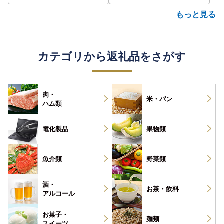
もっと見る
カテゴリから返礼品をさがす
肉・
米・パン
ハム類
電化製品
果物類
魚介類
野菜類
酒・
お茶・
飲料
アルコール
お菓子・
麺類
スイーツ