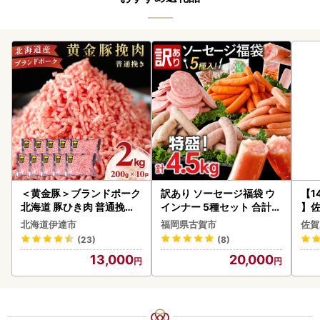
＜黄金豚＞ブランドポーク
訳あり ソーセージ福袋 ウ
【1
北海道 豚ひき肉 普通挽き
インナー 5種セット 合計4.
】佐
200g 10パック 計2kg
5kg ソーセージ
2個 
北海道伊達市
福岡県古賀市
佐賀
083
(23)
(8)
13,000
20,000