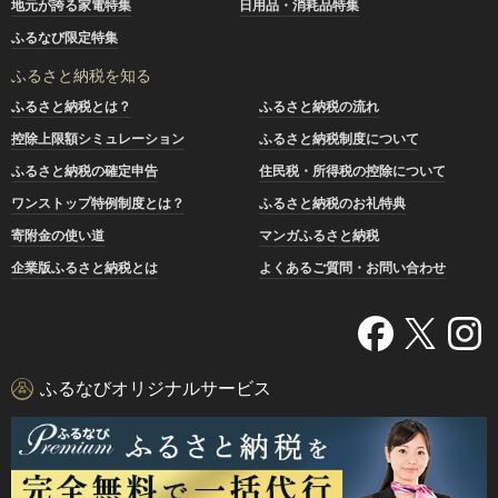
地元が誇る家電特集
日用品・消耗品特集
ふるなび限定特集
ふるさと納税を知る
ふるさと納税とは？
ふるさと納税の流れ
控除上限額シミュレーション
ふるさと納税制度について
ふるさと納税の確定申告
住民税・所得税の控除について
ワンストップ特例制度とは？
ふるさと納税のお礼特典
寄附金の使い道
マンガふるさと納税
企業版ふるさと納税とは
よくあるご質問・お問い合わせ
ふるなびオリジナルサービス