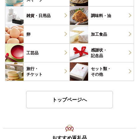
雑貨・
日用品
調味料・
油
卵
加工食品
感謝状・
工芸品
記念品
旅行・
セット類・
チケット
その他
トップページへ
おすすめ返礼品