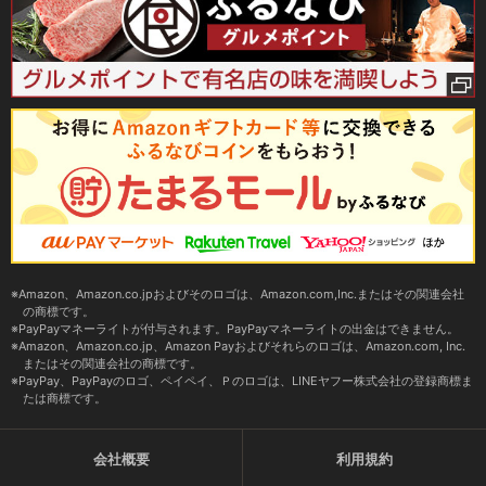
Amazon、Amazon.co.jpおよびそのロゴは、Amazon.com,Inc.またはその関連会社
の商標です。
PayPayマネーライトが付与されます。PayPayマネーライトの出金はできません。
Amazon、Amazon.co.jp、Amazon Payおよびそれらのロゴは、Amazon.com, Inc.
またはその関連会社の商標です。
PayPay、PayPayのロゴ、ペイペイ、Ｐのロゴは、LINEヤフー株式会社の登録商標ま
たは商標です。
会社概要
利用規約