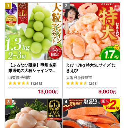
【ふるなび限定】甲州市産
えび 1.7kg 特大5Lサイズ む
厳選旬の大粒シャインマス
きえび
カット 約1.3kg 2～3房【2
山梨県甲州市
大阪府泉佐野市
026年発送】（MG）B12-
(1368)
(391)
472 FN-Limited-VO シャ
13,000
9,000
インマスカット フルーツ