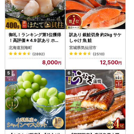
御礼！ランキング第1位獲得
訳あり 銀鮭切身 約2kg サケ
！高評価★4.9 訳あり ホタ
しゃけ 魚 鮭
テ 400g（ほたて 帆立 貝柱
北海道別海町
宮城県気仙沼市
冷凍 ）
(2892)
(2510)
8,000
12,500