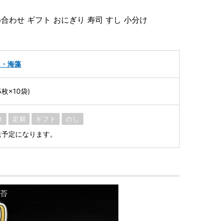
め合わせ ギフト おにぎり 寿司 すし 小分け
メ・海藻
5枚×10袋)
凍
定期
ギフト
のし
送予定になります。