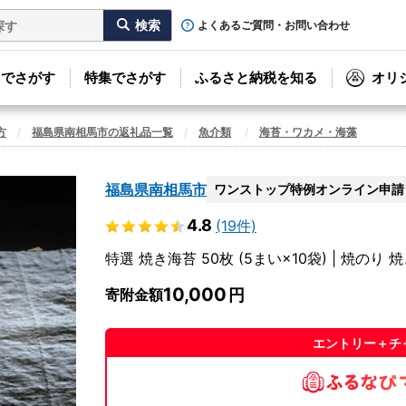
よくあるご質問・お問い合わせ
リでさがす
特集でさがす
ふるさと納税を知る
オリ
方
福島県南相馬市の返礼品一覧
魚介類
海苔・ワカメ・海藻
福島県南相馬市
ワンストップ特例オンライン申請
4.8
(19件)
特選 焼き海苔 50枚 (5まい×10袋) | 焼のり 
10,000
寄附金額
エントリー＋チ