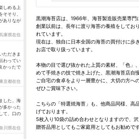
楽しめる上
をそそり、
黒潮海苔店は、1966年、海苔製造販売業専門
がありなが
創業以前は、長年に渡り海苔の養殖をしてお
れています。
 兵庫県在住
現在は、独自に日本全国の海苔の買付けに歩
お店で取り扱っています。
いただきま
伝わってい
本物の目で選び抜かれた上質の素材、「色」
良かったで
めて手焼きの技で焼き上げた、黒潮海苔店自
ご自宅の食卓をより一層豊かに、大切の方へ
 東京都在住
ぜひご賞味下さい。
ました。海
こちらの「特選焼海苔」も、他商品同様、高
が多かった
げております。
して、口の
5枚入り10袋の詰め合わせとなりますので、
贈答品用としてもご家庭用としてもお勧めで
神奈川県在住