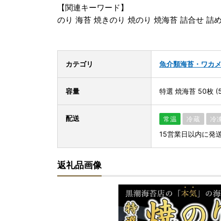
【関連キーワード】
のり 海苔 焼きのり 焼のり 焼海苔 詰合せ 詰
カテゴリ
魚介類
海苔・ワカ
容量
特選 焼海苔 50枚 (
配送
常温
冷蔵
冷
15営業日以内に発
返礼品画像