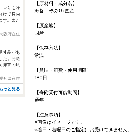
【原材料・成分名】
、香りも味
海苔 乾のり(国産)
分けで身内
ます。また
【原産地】
国産
 大阪府在住
【保存方法】
返礼品があ
常温
した。発送
く海苔の風
【賞味・消費・使用期限】
180日
 愛知県在住
もっと見る
【寄附受付可能期間】
通年
【注意事項】
※画像はイメージです。
※着日・着曜日のご指定はお受けできません。