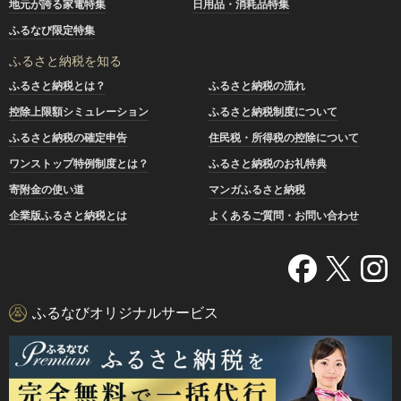
地元が誇る家電特集
日用品・消耗品特集
ふるなび限定特集
ふるさと納税を知る
ふるさと納税とは？
ふるさと納税の流れ
控除上限額シミュレーション
ふるさと納税制度について
ふるさと納税の確定申告
住民税・所得税の控除について
ワンストップ特例制度とは？
ふるさと納税のお礼特典
寄附金の使い道
マンガふるさと納税
企業版ふるさと納税とは
よくあるご質問・お問い合わせ
ふるなびオリジナルサービス