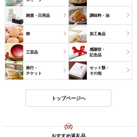
雑貨・
日用品
調味料・
油
卵
加工食品
感謝状・
工芸品
記念品
旅行・
セット類・
チケット
その他
トップページへ
おすすめ返礼品