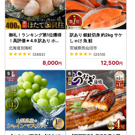
御礼！ランキング第1位獲得
訳あり 銀鮭切身 約2kg サケ
！高評価★4.9 訳あり ホタ
しゃけ 魚 鮭
テ 400g（ほたて 帆立 貝柱
北海道別海町
宮城県気仙沼市
冷凍 ）
(2892)
(2510)
8,000
12,500