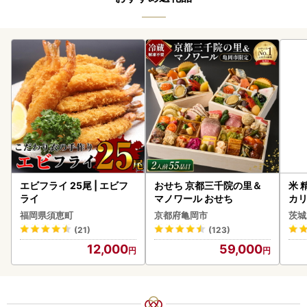
エビフライ 25尾 | エビフ
おせち 京都三千院の里＆
米 
ライ
マノワール おせち
カリ
福岡県須恵町
京都府亀岡市
茨城
(21)
(123)
12,000
59,000