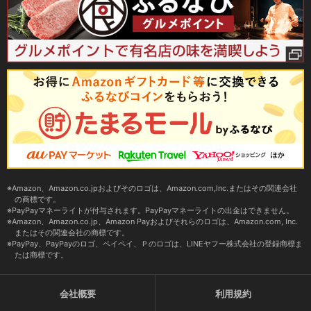
Amazon、Amazon.co.jpおよびそのロゴは、Amazon.com,Inc.またはその関連会社
の商標です。
PayPayマネーライトが付与されます。PayPayマネーライトの出金はできません。
Amazon、Amazon.co.jp、Amazon Payおよびそれらのロゴは、Amazon.com, Inc.
またはその関連会社の商標です。
PayPay、PayPayのロゴ、ペイペイ、Ｐのロゴは、LINEヤフー株式会社の登録商標ま
たは商標です。
会社概要
利用規約