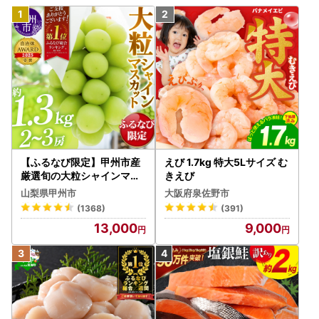
【ふるなび限定】甲州市産
えび 1.7kg 特大5Lサイズ む
厳選旬の大粒シャインマス
きえび
カット 約1.3kg 2～3房【2
山梨県甲州市
大阪府泉佐野市
026年発送】（MG）B12-
(1368)
(391)
472 FN-Limited-VO シャ
13,000
9,000
インマスカット フルーツ