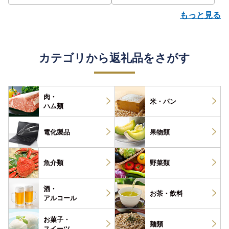
もっと見る
カテゴリから返礼品をさがす
肉・
米・パン
ハム類
電化製品
果物類
魚介類
野菜類
酒・
お茶・
飲料
アルコール
お菓子・
麺類
スイーツ