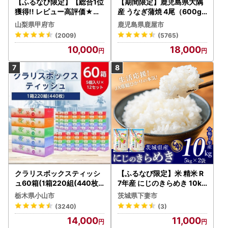
【ふるなび限定】【総合1位
【期間限定】鹿児島県大隅
獲得!! レビュー高評価★】
産 うなぎ蒲焼 4尾（600g
〈2026年度配送分〉山梨
） KN007-004-04-cp18
山梨県甲府市
鹿児島県鹿屋市
県産 シャインマスカット 2
うなぎ 鰻 魚 惣菜 総菜
(2009)
(5765)
～3房（1.0kg以上）シャイ
10,000
18,000
ン フルーツ FN-Limited-S
P
クラリスボックスティッシ
【ふるなび限定】米 精米 R
ュ60箱(1箱220組(440枚))
7年産 にじのきらめき 10kg
(5個入り×12セット)【配送
10月 FN-Limited-PR
栃木県小山市
茨城県下妻市
不可地域：離島・沖縄県】
(3240)
(3)
【1256759】
14,000
11,000