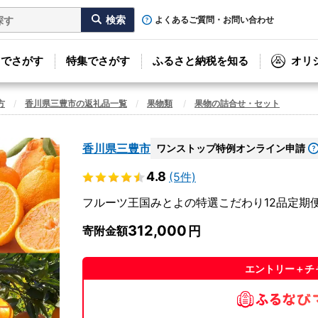
よくあるご質問・お問い合わせ
リでさがす
特集でさがす
ふるさと納税を知る
オリ
方
香川県三豊市の返礼品一覧
果物類
果物の詰合せ・セット
香川県三豊市
ワンストップ特例オンライン申請
4.8
(5件)
フルーツ王国みとよの特選こだわり12品定期便(
312,000
寄附金額
エントリー＋チ