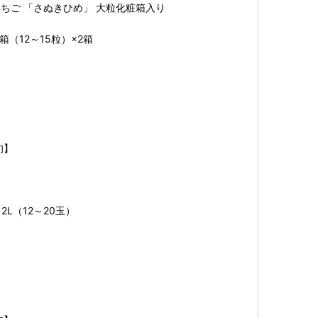
ちご 「さぬきひめ」 大粒化粧箱入り
箱（12～15粒）×2箱
旬】
2L（12～20玉）