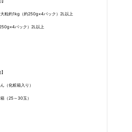
旬】
粒約1kg（約250g×4パック）2L以上
250g×4パック）2L以上
旬】
かん（化粧箱入り）
桐箱（25～30玉）