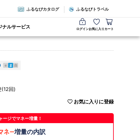
ふるなびカタログ
ふるなびトラベル
ジナルサービス
ログイン
お気に入り
カート
e
ま
自
12回)
お気に入りに登録
ャージでマネー増量！
増量の内訳