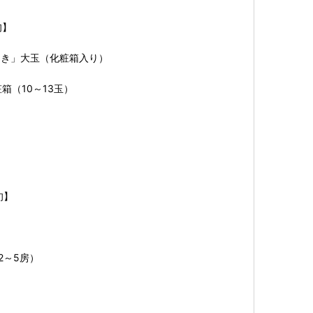
旬】
つき」大玉（化粧箱入り）
粧箱（10～13玉）
旬】
ト
2～5房）