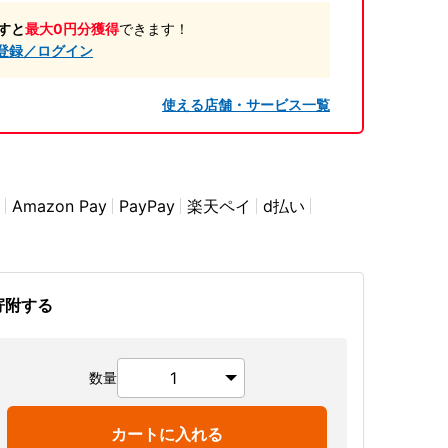
すと
最大0円分獲得
できます！
登録／ログイン
使える店舗・サービス一覧
Amazon Pay
PayPay
楽天ペイ
d払い
寄附する
数量
カートに入れる