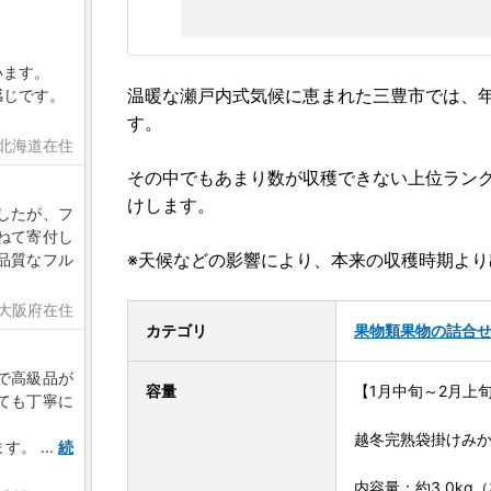
います。
温暖な瀬戸内式気候に恵まれた三豊市では、
感じです。
す。
 北海道在住
その中でもあまり数が収穫できない上位ランク
けします。
したが、フ
ねて寄付し
※天候などの影響により、本来の収穫時期よ
品質なフル
 大阪府在住
カテゴリ
果物類
果物の詰合
で高級品が
容量
【1月中旬～2月上
ても丁寧に
越冬完熟袋掛けみ
ます。
...
続
内容量：約3.0kg