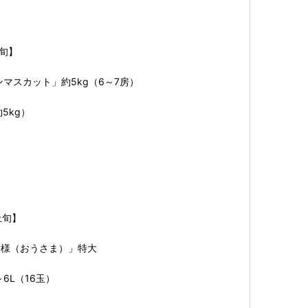
上旬】
ンマスカット」約5kg（6～7房）
5kg）
上旬】
黄様（おうさま）」特大
～6L（16玉）