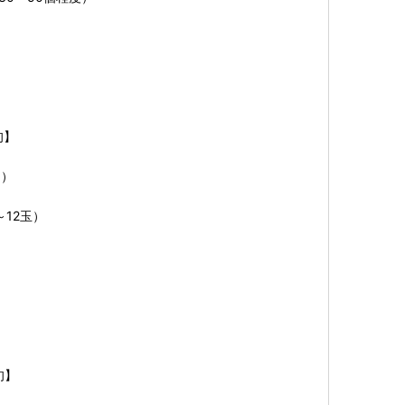
旬】
り）
～12玉）
旬】