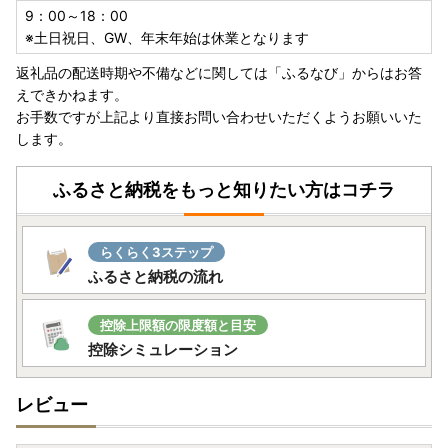
別府温泉名物の「地獄蒸し」や魅力たっぷりのスイーツをご
9：00～18：00
紹介🍮💛
※土日祝日、GW、年末年始は休業となります
返礼品の配送時期や不備などに関しては「ふるなび」からはお答
＼✨現在61軒でご利用可能✨／
えできかねます。
別府市内のホテルや旅館で利用できる宿泊補助券
お手数ですが上記より直接お問い合わせいただくようお願いいた
宿泊補助券を利用して、四季折々の美しい自然や、温泉・美
します。
味しい食べ物など、別府市の魅力をぜひお楽しみください🥰
ふるさと納税をもっと知りたい方はコチラ
＼💪別府市の竹細工職人が一つ一つ手作り💪／
Produced by HAPPY OUTSIDE BEAMS別府竹細工
製作者が思いを込めてつくる竹細工をぜひお楽しみください
らくらく3ステップ
♪
ふるさと納税の流れ
＼🥰別府の静寂と美に包まれる、上質なひとときを🥰／
♨️「割烹旅館ゆめさき」1泊2食付きペア宿泊券♨️
控除上限額の限度額と目安
全5室という限られた客室数が生み出す静けさと、特別な時
控除シミュレーション
間を提供するスモールラグジュアリーな温泉旅館です😲🩵
◇◇◇◇◇◇◇◇◇◇◇
レビュー
●注意事項