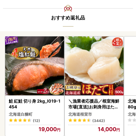
おすすめ返礼品
鮭 紅鮭 切り身 2kg_I019-1
＼漁業者応援品／根室海鮮
北海
454
市場[直送]お刺身用ほたて
80
貝柱500g A-28002
クラ
北海道白糠町
北海道根室市
北海
くら
(12)
(3442)
道産
19,000
14,000
23