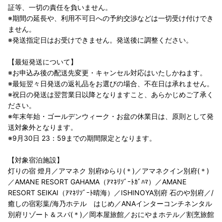
証等、一切の責任を負いません。
※期間の延長や、利用不可日への予約交渉などは一切受け付けでき
ません。
※発送指定日はお受けできません。発送後に調整ください。
【最短発送について】
※お申込み後の配送先変更・キャンセル対応はいたしかねます。
※最短翌々日発送の返礼品をお選びの場合、不在日は承れません。
※祝日の発送は翌営業日以降となりますこと、あらかじめご了承く
ださい。
※年末年始・ゴールデンウィーク・お盆の休業日は、原則として発
送対象外となります。
※9月30日 23：59までの期間限定となります。
【対象宿泊施設】
灯りの宿 燈月／アマネク 別府ゆらり(＊)／アマネクイン別府(＊)
／AMANE RESORT GAHAMA（ｱﾏﾈﾘｿﾞｰﾄｶﾞﾊﾏ）／AMANE
RESORT SEIKAI（ｱﾏﾈﾘｿﾞｰﾄ晴海）／ISHINOYA別府 石のや別府／/
癒しの宿彩葉/海乃ホテル はじめ／ANAインターコンチネンタル
別府リゾート＆スパ(＊)／岡本屋旅館／おにやまホテル／割烹旅館