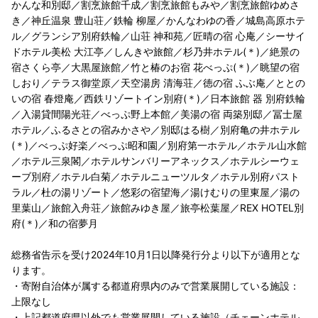
かんな和別邸／割烹旅館千成／割烹旅館もみや／割烹旅館ゆめさ
き／神丘温泉 豊山荘／鉄輪 柳屋／かんなわゆの香／城島高原ホテ
ル／グランシア別府鉄輪／山荘 神和苑／匠晴の宿 心庵／シーサイ
ドホテル美松 大江亭／しんきや旅館／杉乃井ホテル(＊)／絶景の
宿さくら亭／大黒屋旅館／竹と椿のお宿 花べっぷ(＊)／眺望の宿
しおり／テラス御堂原／天空湯房 清海荘／徳の宿 ふぶ庵／ととの
いの宿 春燈庵／西鉄リゾートイン別府(＊)／日本旅館 器 別府鉄輪
／入湯貸間陽光荘／べっぷ野上本館／美湯の宿 両築別邸／冨士屋
ホテル／ふるさとの宿みかさや／別邸はる樹／別府亀の井ホテル
(＊)／べっぷ好楽／べっぷ昭和園／別府第一ホテル／ホテル山水館
／ホテル三泉閣／ホテルサンバリーアネックス／ホテルシーウェ
ーブ別府／ホテル白菊／ホテルニューツルタ／ホテル別府パスト
ラル／杜の湯リゾート／悠彩の宿望海／湯けむりの里東屋／湯の
里葉山／旅館入舟荘／旅館みゆき屋／旅亭松葉屋／REX HOTEL別
府(＊)／和の宿夢月
総務省告示を受け2024年10月1日以降発行分より以下が適用とな
ります。
・寄附自治体が属する都道府県内のみで営業展開している施設：
上限なし
・上記都道府県以外でも営業展開している施設（チェーンホテル