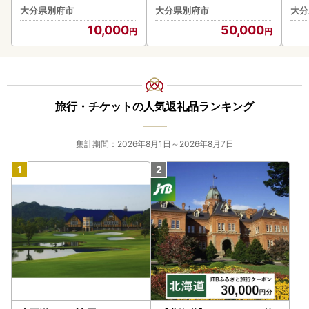
びトラベルポイント
の旅館やホテルで使用でき
の
大分県別府市
大分県別府市
大分
る宿泊補助券 楽しい旅の
る
10,000
50,000
思い出を！ 宿泊券 大分県
思い
別府市 3000円 15000円
別府
3万円 9万円 15万円 30万
3万
円 ホテル 旅館 温泉 旅行 観
円 
光 トラベル 宿泊補助券 チ
光 
ケット クーポン 宿泊 お泊
ケッ
旅行・チケットの人気返礼品ランキング
り 別府温泉 別府観光 地獄
り 
めぐり 旅 おすすめ 人気 体
めぐ
験型 節約_B030-003
験型
集計期間：2026年8月1日～2026年8月7日