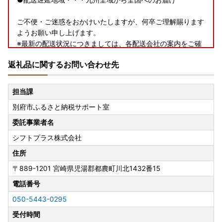
ご不便・ご迷惑をおかけいたしますが、何卒ご理解賜ります
ようお願い申し上げます。
※最新の配送状況につきましては、各配送会社の案内をご確
認ください。
返礼品に関するお問い合わせ先
◇◇◇◇◇◇◇◇◇◇◇
担当課
＼✨最短翌々日以内に発送いたします✨／
別府市ふるさと納税サポート室
驚きのスピード！最短翌々日発送！🚚💨
別府市が自信を持ってお届けする、最短翌々日発送の返礼品
委託事業者名
ラインナップをぜひご覧ください😁😁
シフトプラス株式会社
＼📌王道から隠れた逸品まで!!📌／
住所
別府市♨おすすめ返礼品👆✨
〒889-1201
宮崎県児湯郡都農町川北1432番15
今人気の返礼品と注目の返礼品を厳選してご紹介します📖
電話番号
✍迷ったときにはぜひご覧ください😊♪
050-5443-0295
＼♨️別府温泉名物の「地獄蒸し」などなど♨️／
受付時間
✨温泉のまち『別府』スイーツ特集✨