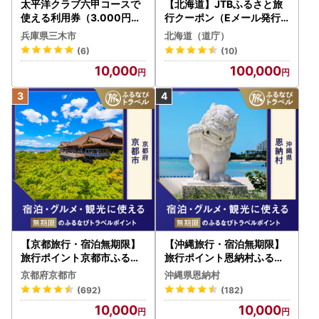
太平洋クラブ六甲コースで
【北海道】JTBふるさと旅
使える利用券（3.000円分
行クーポン（Eメール発行
）
）30,000円分 旅行 トラベ
兵庫県三木市
北海道（道庁）
ル 宿泊 人気 おすすめ JTB
(6)
(10)
W030T
10,000
100,000
【京都旅行・宿泊無期限】
【沖縄旅行・宿泊無期限】
旅行ポイント京都市ふるな
旅行ポイント恩納村ふるな
びトラベルポイント
びトラベルポイント
京都府京都市
沖縄県恩納村
(692)
(182)
10,000
10,000