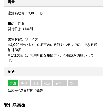
容量
宿泊補助券：3,000円分
■使用期限
発行日より1年間
書留封筒定型サイズ
※3,000円分×1枚、別府市内の旅館やホテルで使用できる宿
泊補助券
※ご注文前に、利用可能な旅館ホテルの確認をお願いしま
す。
配送
常温
冷蔵
冷凍
定期
ギフト
のし
決済から7日程度で発送
返礼品画像