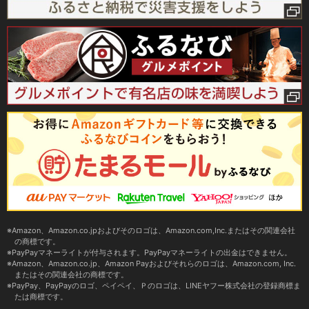
Amazon、Amazon.co.jpおよびそのロゴは、Amazon.com,Inc.またはその関連会社
の商標です。
PayPayマネーライトが付与されます。PayPayマネーライトの出金はできません。
Amazon、Amazon.co.jp、Amazon Payおよびそれらのロゴは、Amazon.com, Inc.
またはその関連会社の商標です。
PayPay、PayPayのロゴ、ペイペイ、Ｐのロゴは、LINEヤフー株式会社の登録商標ま
たは商標です。