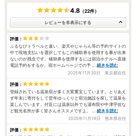
※本ページはふるさと納税専用ページです。
・寄附のキャンセル、返礼品の変更・返品はできません。
4.8
（22件）
・住民票が別府市にある方は、返礼品の送付対象になりませ
ん。
レビューを非表示にする
「注文者情報が住民票情報と同じ」か、お申込み前に必ず
ご確認ください。
・20歳未満の方への酒類の販売は固くお断りしておりま
ふるなびトラベルと違い、楽天やじゃらん等の予約サイトの
す。
中で現地支払いを選択してもこの補助券を使用する事が出来
📢返礼品配送について ※必ずご確認ください※
ないのが残念です。補助券を使用するには宿泊ホテルへ直接
・お届け先を変更(転送)する場合(発送後を含む)、転送料が
電話予約をするか、宿ホームページでの予
...
続きを読む
かかる場合がございますので、ご住所にお間違いがないか十
2025年11月30日 東京都在住
分にご確認の上お申込みください。
・配送日はご指定いただけません。ただし、長期不在等のご
予定がある場合は、事前にご連絡ください。
登録されている温泉宿が多く大変重宝しています。とりあえ
・配送業者の保管期限内にお届けの完了ができない場合、返
ず年末に寄付をして翌年ゆっくりと宿泊施設を探して温泉を
礼品の引き戻し等を行わせていただきます。
楽しんでいます。付近には温泉以外でも湯布院や中津宇佐な
またその際、返礼品の再送はいたしかねますのでご了承くだ
ど観光名所が多く皆さんオススメですよ。
...
続きを読む
さいませ。
2025年11月19日 熊本県在住
・寄附者様ご都合のお受け取り遅延で、生鮮食品等の腐敗や
破損が発生した場合も、再送はいたしかねます。
あらかじめご了承くださいませ。