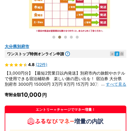
大分県別府市
ワンストップ特例オンライン申請
e
ま
自
4.8
(22件)
【3,000円分】【最短2営業日以内発送】別府市内の旅館やホテル
で使用できる宿泊補助券 楽しい旅の思い出を！ 宿泊券 大分県
...
すべて見る
別府市 3000円 15000円 3万円 9万円 15万円 30万円 ホテル 旅館
温泉 旅行 観光 トラベル 宿泊補助券 チケット クーポン 宿泊 お泊
10,000
寄附金額
り 別府温泉 別府観光 地獄めぐり 旅 おすすめ 人気 体験型 節約
_B030-001
エントリー＋チャージでマネー増量！
増量の内訳