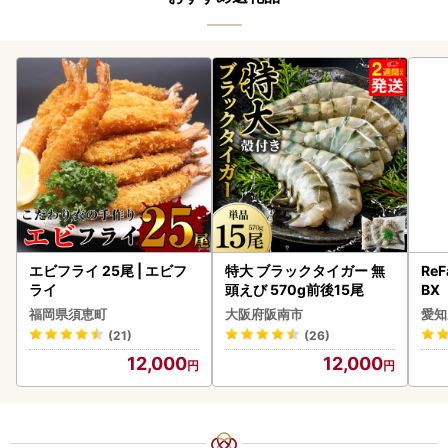
エビフライ 25尾 | エビフ
特大 ブラックタイガー 無
ReF
ライ
頭えび 570g前後15尾
BX
ー 
福岡県須恵町
大阪府阪南市
愛知
フ
(21)
(26)
12,000
12,000