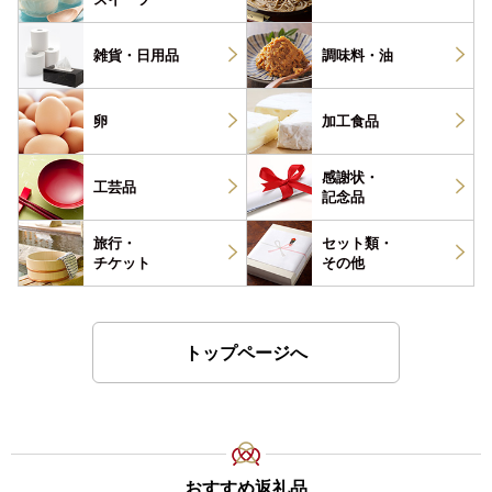
雑貨・
日用品
調味料・
油
卵
加工食品
感謝状・
工芸品
記念品
旅行・
セット類・
チケット
その他
トップページへ
おすすめ返礼品