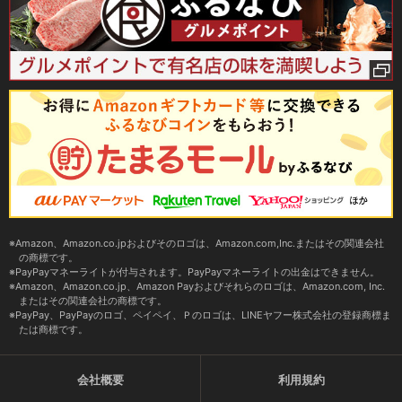
Amazon、Amazon.co.jpおよびそのロゴは、Amazon.com,Inc.またはその関連会社
の商標です。
PayPayマネーライトが付与されます。PayPayマネーライトの出金はできません。
Amazon、Amazon.co.jp、Amazon Payおよびそれらのロゴは、Amazon.com, Inc.
またはその関連会社の商標です。
PayPay、PayPayのロゴ、ペイペイ、Ｐのロゴは、LINEヤフー株式会社の登録商標ま
たは商標です。
会社概要
利用規約