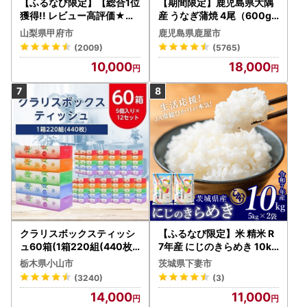
【ふるなび限定】【総合1位
【期間限定】鹿児島県大隅
獲得!! レビュー高評価★】
産 うなぎ蒲焼 4尾（600g
〈2026年度配送分〉山梨
） KN007-004-04-cp18
山梨県甲府市
鹿児島県鹿屋市
県産 シャインマスカット 2
うなぎ 鰻 魚 惣菜 総菜
(2009)
(5765)
～3房（1.0kg以上）シャイ
10,000
18,000
ン フルーツ FN-Limited-S
P
クラリスボックスティッシ
【ふるなび限定】米 精米 R
ュ60箱(1箱220組(440枚))
7年産 にじのきらめき 10kg
(5個入り×12セット)【配送
10月 FN-Limited-PR
栃木県小山市
茨城県下妻市
不可地域：離島・沖縄県】
(3240)
(3)
【1256759】
14,000
11,000