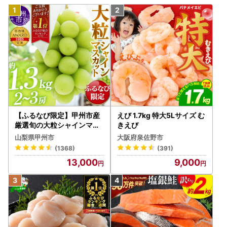
【ふるなび限定】甲州市産
えび 1.7kg 特大5Lサイズ む
厳選旬の大粒シャインマス
きえび
カット 約1.3kg 2～3房【2
山梨県甲州市
大阪府泉佐野市
026年発送】（MG）B12-
(1368)
(391)
472 FN-Limited-VO シャ
13,000
9,000
インマスカット フルーツ