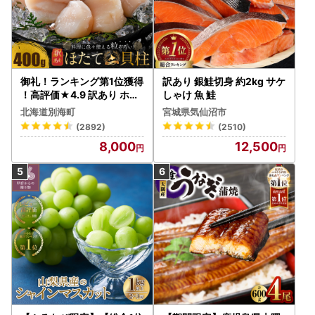
御礼！ランキング第1位獲得
訳あり 銀鮭切身 約2kg サケ
！高評価★4.9 訳あり ホタ
しゃけ 魚 鮭
テ 400g（ほたて 帆立 貝柱
北海道別海町
宮城県気仙沼市
冷凍 ）
(2892)
(2510)
8,000
12,500