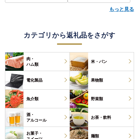
もっと見る
カテゴリから返礼品をさがす
肉・
米・パン
ハム類
電化製品
果物類
魚介類
野菜類
酒・
お茶・
飲料
アルコール
お菓子・
麺類
スイーツ