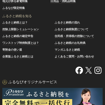
地元が誇る家電特集
日用品・消耗品特集
ふるなび限定特集
ふるさと納税を知る
ふるさと納税とは？
ふるさと納税の流れ
控除上限額シミュレーション
ふるさと納税制度について
ふるさと納税の確定申告
住民税・所得税の控除について
ワンストップ特例制度とは？
ふるさと納税のお礼特典
寄附金の使い道
マンガふるさと納税
企業版ふるさと納税とは
よくあるご質問・お問い合わせ
ふるなびオリジナルサービス