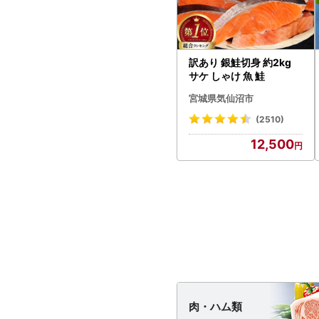
訳あり 銀鮭切身 約2kg
サケ しゃけ 魚 鮭
宮城県気仙沼市
(2510)
12,500
肉・
ハム類