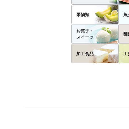
果物類
魚
お菓子・
麺
スイーツ
加工食品
工