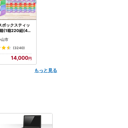
スボックスティッ
箱(1箱220組(44
(5個入り×12セッ
小山市
配送不可地域：離島
】【1256759】
(3240)
14,000
もっと見る