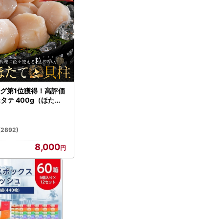
グ第1位獲得！高評価
ホタテ 400g（ほたて
）
(2892)
8,000