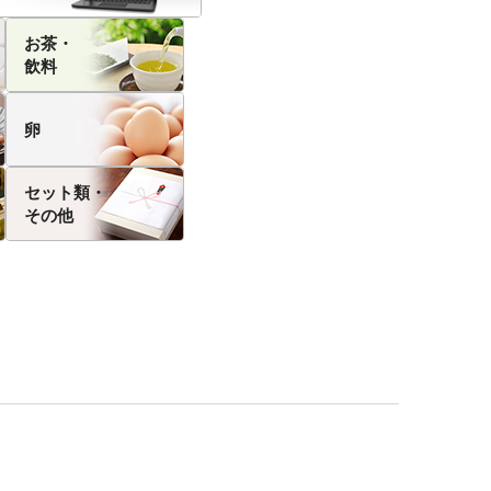
お茶・
飲料
卵
セット類・
その他