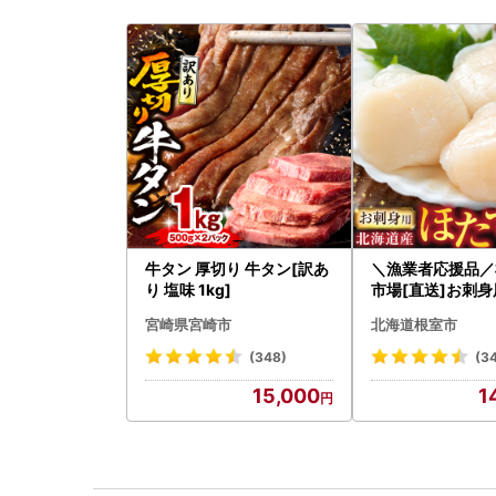
牛タン 厚切り 牛タン[訳あ
＼漁業者応援品／
り 塩味 1kg]
市場[直送]お刺
貝柱500g A-28
宮崎県宮崎市
北海道根室市
(348)
(3
15,000
1