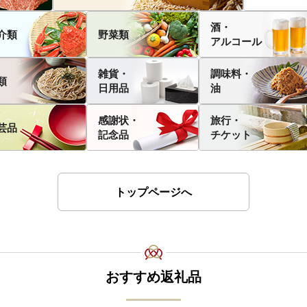
酒・
介類
野菜類
アルコール
雑貨・
調味料・
類
日用品
油
感謝状・
旅行・
芸品
記念品
チケット
トップページへ
おすすめ返礼品