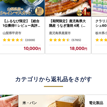
【ふるなび限定】【総合
【期間限定】鹿児島県大
クラリ
1位獲得!! レビュー高評価
隅産 うなぎ蒲焼 4尾（60
シュ60
★】〈2026年度配送分
0g） KN007-004-04-
0枚))
山梨県甲府市
鹿児島県鹿屋市
栃木県
〉山梨県産 シャインマス
cp18 うなぎ 鰻 魚 惣菜 総
ト)【
カット 2～3房（1.0kg以
菜
・沖縄県
(2009)
(5765)
上）シャイン フルーツ F
10,000
18,000
N-Limited-SP
カテゴリから返礼品をさがす
米・パン
電化製品