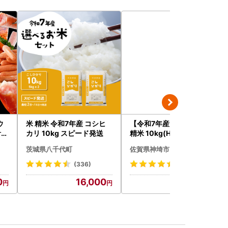
ウ
米 精米 令和7年産 コシヒ
【令和7年産】さがびより
4.
カリ 10kg スピード発送
精米 10kg(H015224)
茨城県八千代町
佐賀県神埼市
(336)
(883)
0
16,000
19,000