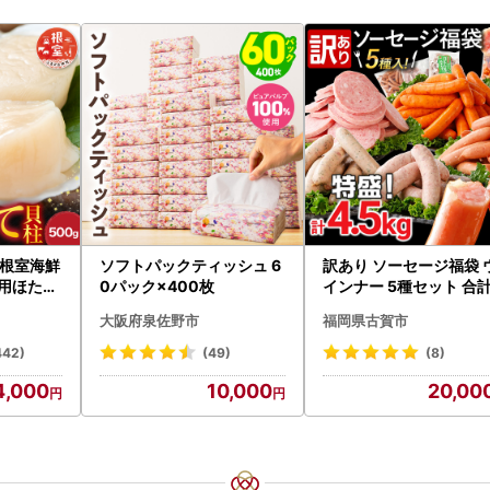
根室海鮮
ソフトパックティッシュ 6
訳あり ソーセージ福袋 
身用ほたて
0パック×400枚
インナー 5種セット 合計
002
5kg ソーセージ
大阪府泉佐野市
福岡県古賀市
442)
(49)
(8)
4,000
10,000
20,00