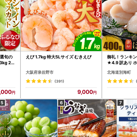
選旬の
えび 1.7kg 特大5Lサイズ むきえび
御礼！ランキン
kg 2
★4.9 訳あり 
B12-
帆立 貝柱 冷凍 
大阪府泉佐野市
北海道別海町
インマス
(391)
,000
9,000