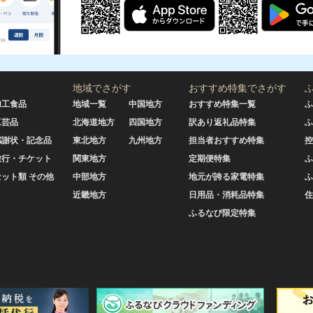
地域でさがす
おすすめ特集でさがす
加工食品
地域一覧
中国地方
おすすめ特集一覧
ふ
工芸品
北海道地方
四国地方
訳あり返礼品特集
ふ
感謝状・記念品
東北地方
九州地方
担当者おすすめ特集
控
旅行・チケット
関東地方
定期便特集
ふ
セット類 その他
中部地方
地元が誇る家電特集
ふ
近畿地方
日用品・消耗品特集
住
ふるなび限定特集