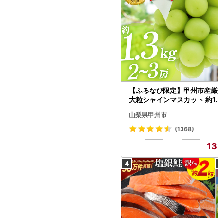
【ふるなび限定】甲州市産厳
大粒シャインマスカット 約1.3
～3房【2026年発送】（MG）
山梨県甲州市
472 FN-Limited-VO シャ
カット フルーツ
(1368)
13