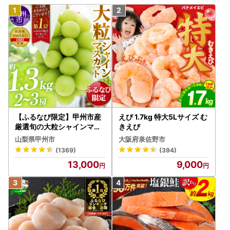
【ふるなび限定】甲州市産
えび 1.7kg 特大5Lサイズ む
厳選旬の大粒シャインマス
きえび
カット 約1.3kg 2～3房【2
山梨県甲州市
大阪府泉佐野市
026年発送】（MG）B12-
(1369)
(394)
472 FN-Limited-VO シャ
13,000
9,000
インマスカット フルーツ