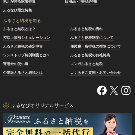
地元が誇る家電特集
日用品・消耗品特集
ふるなび限定特集
ふるさと納税を知る
ふるさと納税とは？
ふるさと納税の流れ
控除上限額シミュレーション
ふるさと納税制度について
ふるさと納税の確定申告
住民税・所得税の控除について
ワンストップ特例制度とは？
ふるさと納税のお礼特典
寄附金の使い道
マンガふるさと納税
企業版ふるさと納税とは
よくあるご質問・お問い合わせ
ふるなびオリジナルサービス