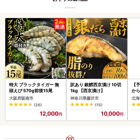
特大 ブラックタイガー 無
訳あり 銀鱈西京漬け 10切
【予
頭えび 570g前後15尾
1kg 【西京漬け】
から
らい
大阪府阪南市
神奈川県藤沢市
北海
g 
(26)
(15)
)【
12,000
10,000