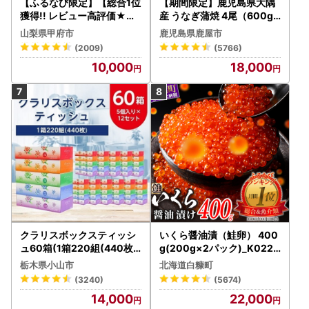
【ふるなび限定】【総合1位
【期間限定】鹿児島県大隅
獲得!! レビュー高評価★】
産 うなぎ蒲焼 4尾（600g
〈2026年度配送分〉山梨
） KN007-004-04-cp18
山梨県甲府市
鹿児島県鹿屋市
県産 シャインマスカット 2
うなぎ 鰻 魚 惣菜 総菜
(2009)
(5766)
～3房（1.0kg以上）シャイ
10,000
18,000
ン フルーツ FN-Limited-S
P
クラリスボックスティッシ
いくら醤油漬（鮭卵） 400
ュ60箱(1箱220組(440枚))
g(200g×2パック)_K022-
(5個入り×12セット)【配送
1676
栃木県小山市
北海道白糠町
不可地域：離島・沖縄県】
(3240)
(5674)
【1256759】
14,000
22,000