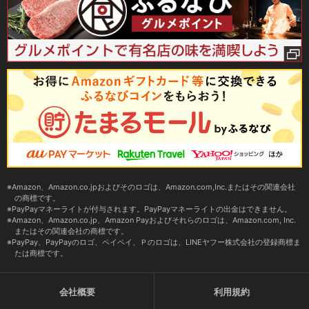
Amazon、Amazon.co.jpおよびそのロゴは、Amazon.com,Inc.またはその関連会社
の商標です。
PayPayマネーライトが付与されます。PayPayマネーライトの出金はできません。
Amazon、Amazon.co.jp、Amazon Payおよびそれらのロゴは、Amazon.com, Inc.
またはその関連会社の商標です。
PayPay、PayPayのロゴ、ペイペイ、Ｐのロゴは、LINEヤフー株式会社の登録商標ま
たは商標です。
会社概要
利用規約