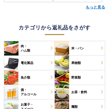
もっと見る
カテゴリから返礼品をさがす
肉・
米・パン
ハム類
電化製品
果物類
魚介類
野菜類
酒・
お茶・
飲料
アルコール
お菓子・
麺類
スイーツ