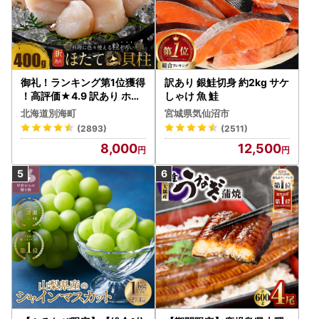
御礼！ランキング第1位獲得
訳あり 銀鮭切身 約2kg サケ
！高評価★4.9 訳あり ホタ
しゃけ 魚 鮭
テ 400g（ほたて 帆立 貝柱
北海道別海町
宮城県気仙沼市
冷凍 ）
(2893)
(2511)
8,000
12,500