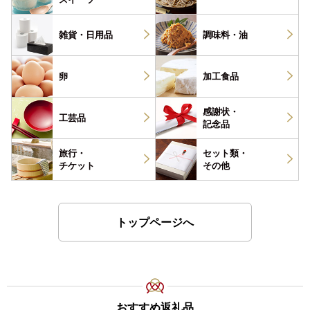
雑貨・
日用品
調味料・
油
卵
加工食品
感謝状・
工芸品
記念品
旅行・
セット類・
チケット
その他
トップページへ
おすすめ返礼品