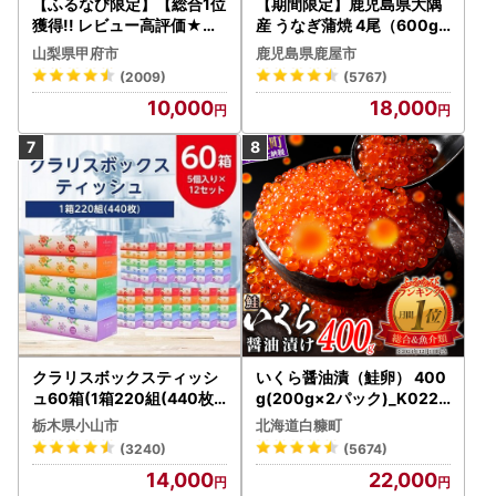
【ふるなび限定】【総合1位
【期間限定】鹿児島県大隅
獲得!! レビュー高評価★】
産 うなぎ蒲焼 4尾（600g
〈2026年度配送分〉山梨
） KN007-004-04-cp18
山梨県甲府市
鹿児島県鹿屋市
県産 シャインマスカット 2
うなぎ 鰻 魚 惣菜 総菜
(2009)
(5767)
～3房（1.0kg以上）シャイ
10,000
18,000
ン フルーツ FN-Limited-S
P
クラリスボックスティッシ
いくら醤油漬（鮭卵） 400
ュ60箱(1箱220組(440枚))
g(200g×2パック)_K022-
(5個入り×12セット)【配送
1676
栃木県小山市
北海道白糠町
不可地域：離島・沖縄県】
(3240)
(5674)
【1256759】
14,000
22,000