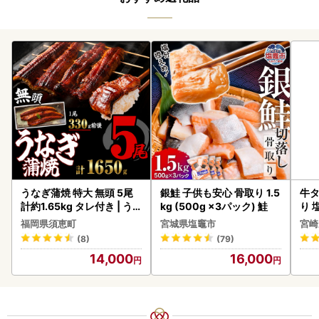
うなぎ蒲焼 特大 無頭 5尾
銀鮭 子供も安心 骨取り 1.5
牛タ
計約1.65kg タレ付き | う
kg (500g ×3パック) 鮭
り 塩
なぎ蒲焼
福岡県須恵町
宮城県塩竈市
宮崎
(8)
(79)
14,000
16,000