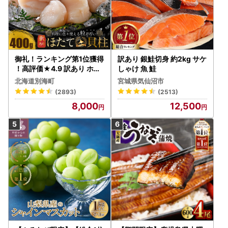
御礼！ランキング第1位獲得
訳あり 銀鮭切身 約2kg サケ
！高評価★4.9 訳あり ホタ
しゃけ 魚 鮭
テ 400g（ほたて 帆立 貝柱
北海道別海町
宮城県気仙沼市
冷凍 ）
(2893)
(2513)
8,000
12,500