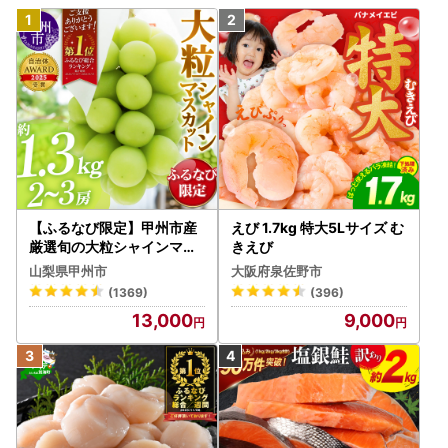
【ふるなび限定】甲州市産
えび 1.7kg 特大5Lサイズ む
厳選旬の大粒シャインマス
きえび
カット 約1.3kg 2～3房【2
山梨県甲州市
大阪府泉佐野市
026年発送】（MG）B12-
(1369)
(396)
472 FN-Limited-VO シャ
13,000
9,000
インマスカット フルーツ