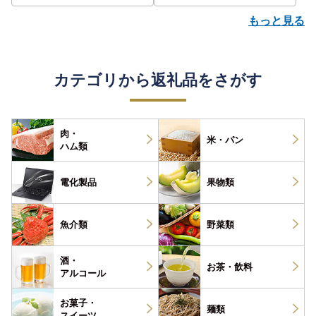
もっと見る
カテゴリから返礼品をさがす
肉・
米・パン
ハム類
電化製品
果物類
魚介類
野菜類
酒・
お茶・
飲料
アルコール
お菓子・
麺類
スイーツ