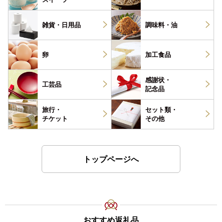
雑貨・
日用品
調味料・
油
卵
加工食品
感謝状・
工芸品
記念品
旅行・
セット類・
チケット
その他
トップページへ
おすすめ返礼品