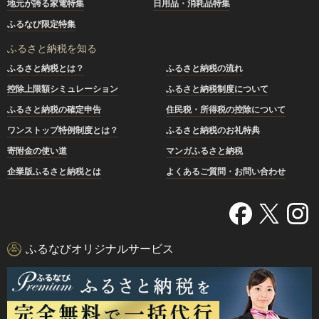
地元が誇る家電特集
日用品・消耗品特集
ふるなび限定特集
ふるさと納税を知る
ふるさと納税とは？
ふるさと納税の流れ
控除上限額シミュレーション
ふるさと納税制度について
ふるさと納税の確定申告
住民税・所得税の控除について
ワンストップ特例制度とは？
ふるさと納税のお礼特典
寄附金の使い道
マンガふるさと納税
企業版ふるさと納税とは
よくあるご質問・お問い合わせ
ふるなびオリジナルサービス