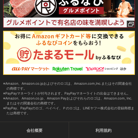
Amazon、Amazon.co.jpおよびそのロゴは、Amazon.com,Inc.またはその関連会社
の商標です。
PayPayマネーライトが付与されます。PayPayマネーライトの出金はできません。
Amazon、Amazon.co.jp、Amazon Payおよびそれらのロゴは、Amazon.com, Inc.
またはその関連会社の商標です。
PayPay、PayPayのロゴ、ペイペイ、Ｐのロゴは、LINEヤフー株式会社の登録商標ま
たは商標です。
会社概要
利用規約