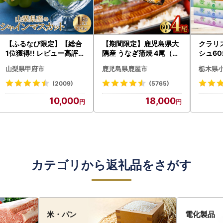
【ふるなび限定】【総合
【期間限定】鹿児島県大
クラリ
1位獲得!! レビュー高評価
隅産 うなぎ蒲焼 4尾（60
シュ60
★】〈2026年度配送分
0g） KN007-004-04-
0枚))
山梨県甲府市
鹿児島県鹿屋市
栃木県
〉山梨県産 シャインマス
cp18 うなぎ 鰻 魚 惣菜 総
ト)【
カット 2～3房（1.0kg以
菜
・沖縄県
(2009)
(5765)
上）シャイン フルーツ F
10,000
18,000
N-Limited-SP
カテゴリから返礼品をさがす
米・パン
電化製品