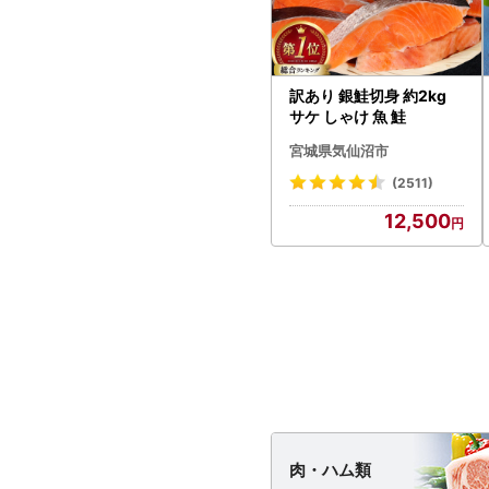
訳あり 銀鮭切身 約2kg
サケ しゃけ 魚 鮭
宮城県気仙沼市
(2511)
12,500
肉・
ハム類