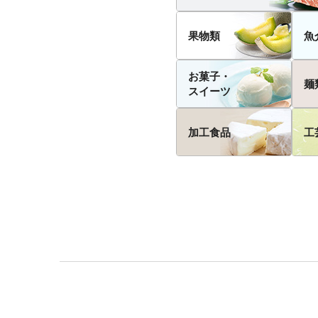
果物類
魚
お菓子・
麺
スイーツ
加工食品
工