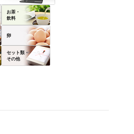
お茶・
飲料
卵
セット類・
その他