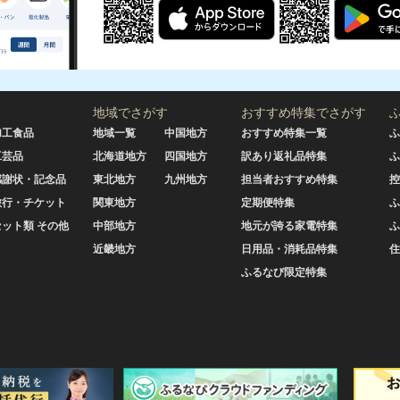
地域でさがす
おすすめ特集でさがす
加工食品
地域一覧
中国地方
おすすめ特集一覧
ふ
工芸品
北海道地方
四国地方
訳あり返礼品特集
ふ
感謝状・記念品
東北地方
九州地方
担当者おすすめ特集
控
旅行・チケット
関東地方
定期便特集
ふ
セット類 その他
中部地方
地元が誇る家電特集
ふ
近畿地方
日用品・消耗品特集
住
ふるなび限定特集