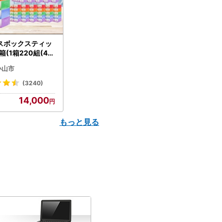
スボックスティッ
箱(1箱220組(44
(5個入り×12セッ
小山市
配送不可地域：離島
】【1256759】
(3240)
14,000
もっと見る