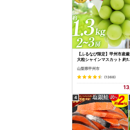
【ふるなび限定】甲州市産厳
大粒シャインマスカット 約1.3
～3房【2026年発送】（MG）
山梨県甲州市
472 FN-Limited-VO シャ
カット フルーツ
(1368)
13