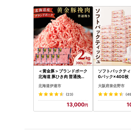
＜黄金豚＞ブランドポーク
ソフトパックティ
北海道 豚ひき肉 普通挽き
0パック×400枚
200g 10パック 計2kg
北海道伊達市
大阪府泉佐野市
(23)
(4
13,000
1