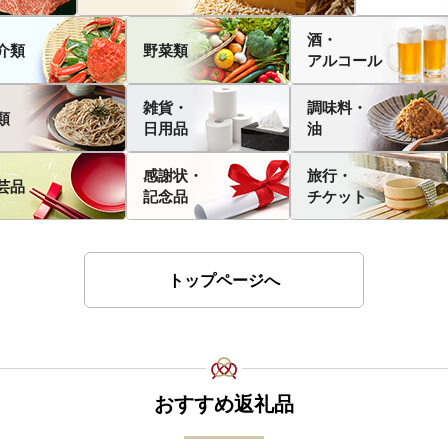
酒・
介類
野菜類
アルコール
雑貨・
調味料・
類
日用品
油
感謝状・
旅行・
芸品
記念品
チケット
トップページへ
おすすめ返礼品