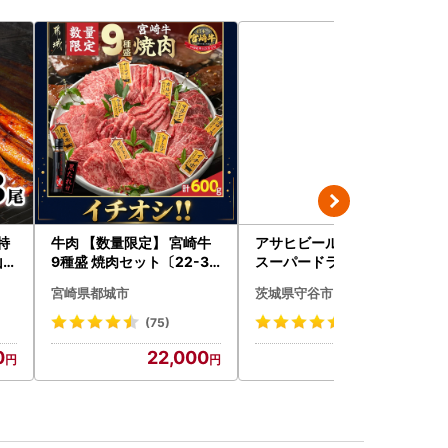
特
牛肉 【数量限定】 宮崎牛
アサヒビール 究極の辛口
山椒
9種盛 焼肉セット〔22-31
スーパードライ 350ml×4
訳
-006-600g〕都城 イチオ
8本 ビール
宮崎県都城市
茨城県守谷市
包装
シ!! 牛肉
千
(75)
(245)
0
22,000
30,000