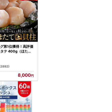
グ第1位獲得！高評価
ホタテ 400g（ほたて
）
(2892)
8,000