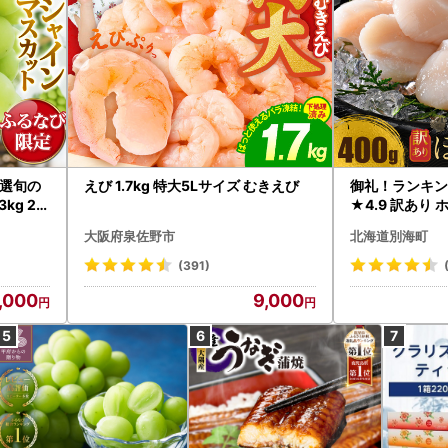
選旬の
えび 1.7kg 特大5Lサイズ むきえび
御礼！ランキン
kg 2
★4.9 訳あり 
B12-
帆立 貝柱 冷凍 
大阪府泉佐野市
北海道別海町
インマス
(391)
,000
9,000