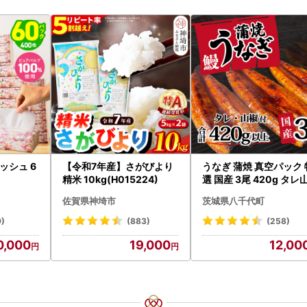
ッシュ 6
【令和7年産】さがびより
うなぎ 蒲焼 真空パック 
精米 10kg(H015224)
選 国産 3尾 420g タレ
付き うな重 ひつまぶし 
佐賀県神埼市
茨城県八千代町
あり 茨城 ウナギ 鰻 個
人気 美味しい 小分け 八
9)
(883)
(258)
代町
0,000
19,000
12,00