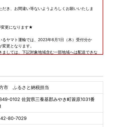
。
ただき、お間違い等ないようよろしくお願いいたしま
が変更になります★
るヤマト運輸では、2023年6月1日（木）受付分か
が変更となります。
きましては、下記対象地域含む一部地域へは配送できな
すよう、お願い申し上げます。
福山市のみ対象）、鳥取県、岡山県、徳島県、香川県、
方市 ふるさと納税担当
はお申し込み完了後、2週間から1ヶ月ほどでお送りいた
849-0102
佐賀県三養基郡みやき町簑原1031番
1
す。あらかじめご了承ください。
42-80-7029
トップ特例申請書）の送付について ■
書類と合わせて期限内に下記へご郵送下さい。