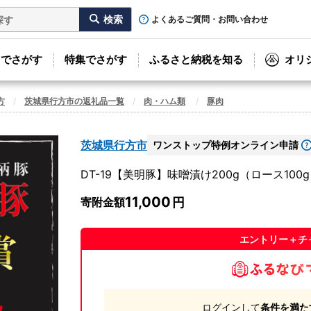
よくあるご質問・お問い合わせ
リでさがす
特集でさがす
ふるさと納税を知る
オリ
方
茨城県行方市の返礼品一覧
肉・ハム類
豚肉
茨城県行方市
ワンストップ特例オンライン申請
DT-19【美明豚】味噌漬け200g（ロース100
11,000
寄附金額
エントリー＋チ
ログインして
条件を満た