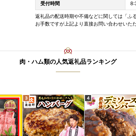
受付時間
8
〒311-3892 茨城県行方市麻生1561番地9
返礼品の配送時期や不備などに関しては「ふ
行方市ふるさと応援寄附金事務局
お手数ですが上記より直接お問い合わせいた
（行方市企画部魅力発信課）
肉・ハム類の人気返礼品ランキング