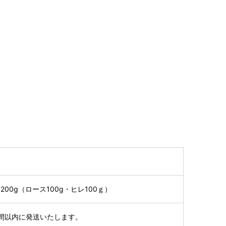
00g（ロース100g・ヒレ100ｇ）
間以内に発送いたします。