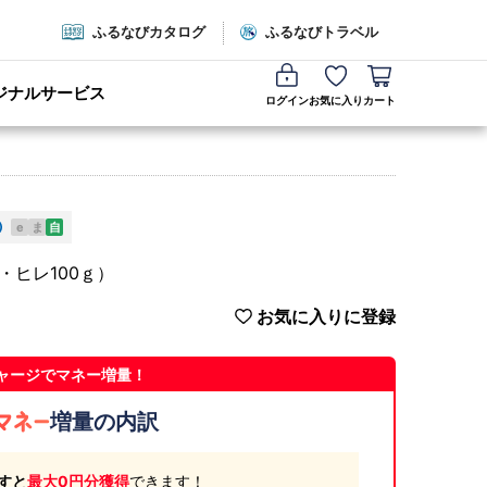
ふるなびカタログ
ふるなびトラベル
ジナルサービス
ログイン
お気に入り
カート
e
ま
自
g・ヒレ100ｇ）
お気に入りに登録
ャージでマネー増量！
増量の内訳
すと
最大0円分獲得
できます！