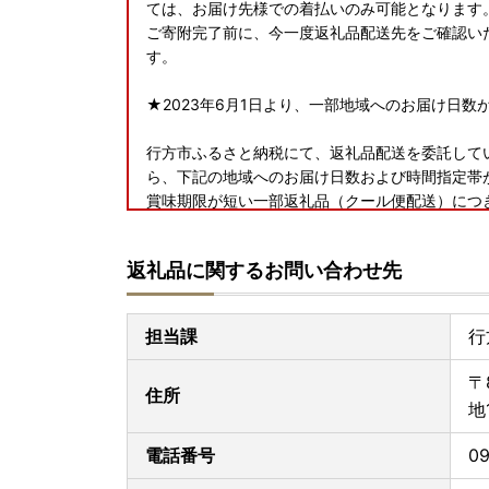
ては、お届け先様での着払いのみ可能となります
ご寄附完了前に、今一度返礼品配送先をご確認い
す。
★2023年6月1日より、一部地域へのお届け日数
行方市ふるさと納税にて、返礼品配送を委託してい
ら、下記の地域へのお届け日数および時間指定帯
賞味期限が短い一部返礼品（クール便配送）につ
いこともございますので、予めご了承くださいま
＜対象地域＞
返礼品に関するお問い合わせ先
・島根県（松江市、安来市のみ対象）、広島県（
愛媛県、高知県
担当課
行
■書類の送付について■
寄附金受領証明書、及びワンストップ特例申請書
〒
します。
住所
地
※お申し込み状況により前後する場合がございま
電話番号
09
■寄附金税額控除に係る申告特例申請書（ワンス
提出期限は、寄附翌年の1月10日必着です。添付