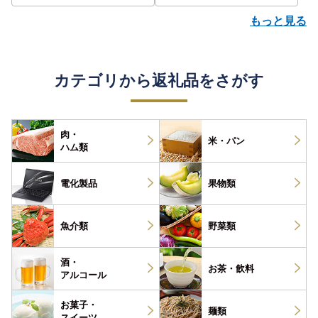
もっと見る
カテゴリから返礼品をさがす
肉・
米・パン
ハム類
電化製品
果物類
魚介類
野菜類
酒・
お茶・
飲料
アルコール
お菓子・
麺類
スイーツ