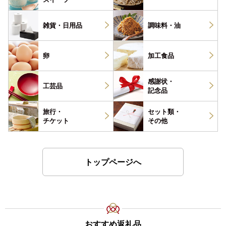
雑貨・
日用品
調味料・
油
卵
加工食品
感謝状・
工芸品
記念品
旅行・
セット類・
チケット
その他
トップページへ
おすすめ返礼品