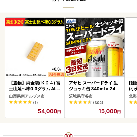
【置物】純金製(Ｋ２４) 富
アサヒ スーパードライ 生
[鮭
士山延べ棒0.3グラム ALP
ジョッキ缶 340ml × 24本
(小
BK193
(1ケース) ＜茨城工場＞ 缶
5
山梨県南アルプス市
茨城県守谷市
北海
ビール お酒 Asahi 守谷市
(1)
(302)
54,000
15,000