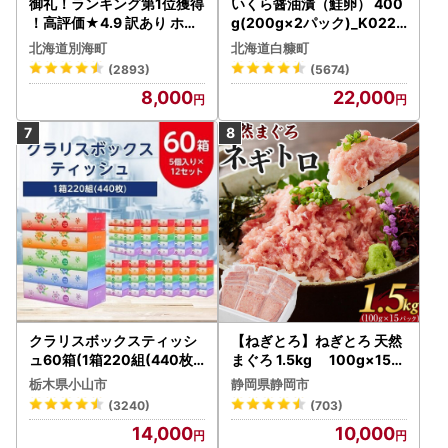
御礼！ランキング第1位獲得
いくら醤油漬（鮭卵） 400
！高評価★4.9 訳あり ホタ
g(200g×2パック)_K022-
テ 400g（ほたて 帆立 貝柱
1676
北海道別海町
北海道白糠町
冷凍 ）
(2893)
(5674)
8,000
22,000
クラリスボックスティッシ
【ねぎとろ】ねぎとろ 天然
ュ60箱(1箱220組(440枚))
まぐろ 1.5kg 100g×15パ
(5個入り×12セット)【配送
ック
栃木県小山市
静岡県静岡市
不可地域：離島・沖縄県】
(3240)
(703)
【1256759】
14,000
10,000