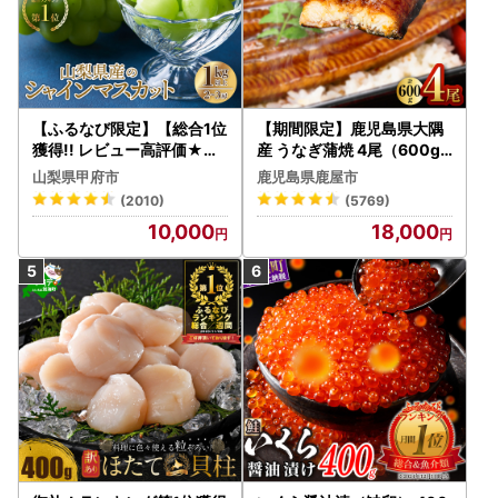
【ふるなび限定】【総合1位
【期間限定】鹿児島県大隅
獲得!! レビュー高評価★】
産 うなぎ蒲焼 4尾（600g
〈2026年度配送分〉山梨
） KN007-004-04-cp18
山梨県甲府市
鹿児島県鹿屋市
県産 シャインマスカット 2
うなぎ 鰻 魚 惣菜 総菜
(2010)
(5769)
～3房（1.0kg以上）シャイ
10,000
18,000
ン フルーツ FN-Limited-S
P