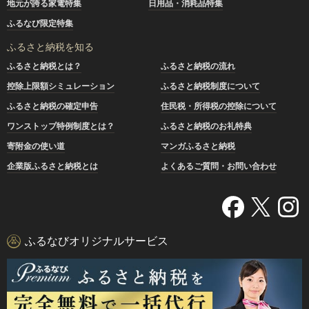
地元が誇る家電特集
日用品・消耗品特集
ふるなび限定特集
ふるさと納税を知る
ふるさと納税とは？
ふるさと納税の流れ
控除上限額シミュレーション
ふるさと納税制度について
ふるさと納税の確定申告
住民税・所得税の控除について
ワンストップ特例制度とは？
ふるさと納税のお礼特典
寄附金の使い道
マンガふるさと納税
企業版ふるさと納税とは
よくあるご質問・お問い合わせ
ふるなびオリジナルサービス