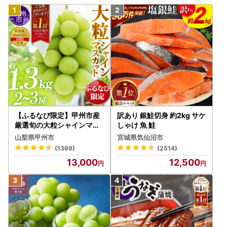
【ふるなび限定】甲州市産
訳あり 銀鮭切身 約2kg サケ
厳選旬の大粒シャインマス
しゃけ 魚 鮭
カット 約1.3kg 2～3房【2
山梨県甲州市
宮城県気仙沼市
026年発送】（MG）B12-
(1369)
(2514)
472 FN-Limited-VO シャ
13,000
12,500
インマスカット フルーツ