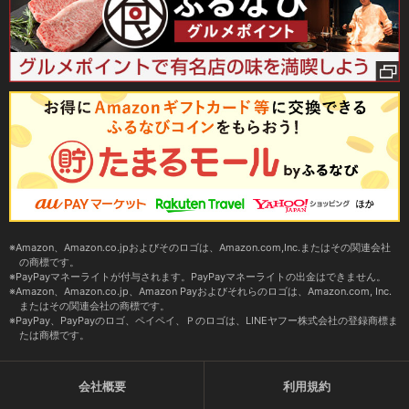
Amazon、Amazon.co.jpおよびそのロゴは、Amazon.com,Inc.またはその関連会社
の商標です。
PayPayマネーライトが付与されます。PayPayマネーライトの出金はできません。
Amazon、Amazon.co.jp、Amazon Payおよびそれらのロゴは、Amazon.com, Inc.
またはその関連会社の商標です。
PayPay、PayPayのロゴ、ペイペイ、Ｐのロゴは、LINEヤフー株式会社の登録商標ま
たは商標です。
会社概要
利用規約